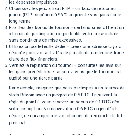
les dépenses impulsives.
Choisissez les jeux à haut RTP – un taux de retour au
joueur (RTP) supérieur à 96 % augmente vos gains sur le
long terme.
Profitez des bonus de tournoi – certains sites offrent un
« bonus de participation » qui double votre mise initiale
sans conditions de mise excessives.
Utilisez un portefeuille dédié – créez une adresse crypto
séparée pour vos activités de jeu afin de garder une trace
claire des flux financiers.
Vérifiez la réputation du tournoi – consultez les avis sur
les gains précédents et assurez‑vous que le tournoi est
audité par une tierce partie.
Par exemple, imaginez que vous participez à un tournoi de
slots Bitcoin avec un jackpot de 0,5 BTC. En suivant la
règle du point 3, vous recevez un bonus de 0,1 BTC dès
votre inscription. Vous avez donc 0,6 BTC en jeu dès le
départ, ce qui augmente vos chances de remporter le lot
principal.