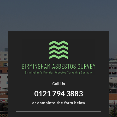
Call Us
0121 794 3883
or complete the form below