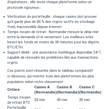
d’opérateurs ; elle teste chaque plateforme selon un
protocole rigoureux :
Vérification du portefeuille : chaque casino doit prouver
qu’il garde plus de 80 % des crypto‑actifs en stockage
froid, inaccessible depuis internet.
Temps moyen de retrait : Normandie mesure le délai réel
entre la demande et le versement. Les meilleurs sites
livrent les fonds en moins de 30 minutes pour les dépôts
BTC/ETH.
Support dédié : une assistance multilingue disponible 24/7,
capable de résoudre les problèmes liés aux transactions
crypto.
Ces points sont résumés dans le tableau comparatif
ci‑dessous, qui montre trois des plateformes les plus
populaires selon notre classement :
Casino A
Casino B
Casino C
Critère
(Normandie)
(Normandie)
(Normandie)
Temps moyen
20 min
45 min
30 min
de retrait BTC
Portefeuille