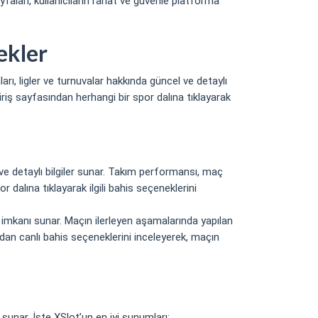
ayfaları, kullanıcıların rahat ve güvenle platforma
ekler
arı, ligler ve turnuvalar hakkında güncel ve detaylı
giriş sayfasından herhangi bir spor dalına tıklayarak
r ve detaylı bilgiler sunar. Takım performansı, maç
 dalına tıklayarak ilgili bahis seçeneklerini
a imkanı sunar. Maçın ilerleyen aşamalarında yapılan
ından canlı bahis seçeneklerini inceleyerek, maçın
sunar. İşte XSlot’un en iyi sunumları: