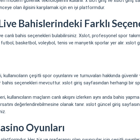
n modern güvenlik teknolojilerini kullanır. x slot giriş ve xslot giriş s
nceye olan ilgisini karşılamak için en iyi platformdur.
 Live Bahislerindeki Farklı Seçen
ve canlı bahis seçenekleri bulabilirsiniz. Xslot, profesyonel spor takıml
 futbol, basketbol, voleybol, tenis ve manyetik sporlar yer alır. xslot 
 kullanıcıların çeşitli spor oyunlarını ve turnuvaları hakkında güvenili
 bahis seçenekleri mevcuttur. xslot giriş sayfasından herhangi bir spor
ri, kullanıcıların maçların canlı akışını izlerken aynı anda bahis yapm
 fırsatını değerlendirebilmesine olanak tanır. xslot güncel giriş sayfas
iz.
Casino Oyunları
latformdur. Her tür ve preferansı olan oyuncular için çeşitli oyunlar 