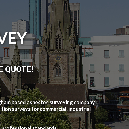
VEY
E QUOTE!
ngham based asbestos surveying company
ion surveys for commercial, industrial
t professional standards.