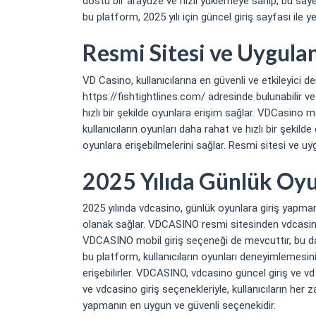
dostu bir arayüze ve hızlı yüklemeye sahip, bu sayed
bu platform, 2025 yılı için güncel giriş sayfası ile
Resmi Sitesi ve Uygul
VD Casino, kullanıcılarına en güvenli ve etkileyici d
https://fishtightlines.com/ adresinde bulunabilir ve
hızlı bir şekilde oyunlara erişim sağlar. VDCasino mo
kullanıcıların oyunları daha rahat ve hızlı bir şekild
oyunlara erişebilmelerini sağlar. Resmi sitesi ve uyg
2025 Yılıda Günlük Oyu
2025 yılında vdcasino, günlük oyunlara giriş yapma
olanak sağlar. VDCASINO resmi sitesinden vdcasino s
VDCASINO mobil giriş seçeneği de mevcuttır, bu da 
bu platform, kullanıcıların oyunları deneyimlemesini
erişebilirler. VDCASINO, vdcasino güncel giriş ve vd 
ve vdcasino giriş seçenekleriyle, kullanıcıların he
yapmanın en uygun ve güvenli seçenekidir.