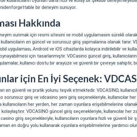
e kullanıcıların oyunları daha hızlı ve kolay bir şekilde deneyimleyebil
 yenidenforgettable bir deneyim sunuyor.
aması Hakkında
eneyim sunmak için resmi sitesini ve mobil uygulamasını sürekli olarak 
 kullanıcıların en güncel ve sorunsuz giriş yapmalarına olanak tanır. 
bil uygulaması, Android ve iOS cihazlarda kolayca indirilebilir ve kulla
e oynayabilmesi için tasarlanmıştır. VDCasino güncel giriş, kullanıcıları
ulamalar, kullanıcı dostu bir arayüze ve güvenli bir çevreye sahiptir, bu
nlar için En İyi Seçenek: VDCA
nın en güvenli ve pratik yolunu teşvik etmektedir. VDCASINO, kullan
orunsuz giriş ve vdcasino yeni giriş seçenekleriyle, kullanıcılar her 
kullanıcıların her yerden, her zaman oyunlara erişebilmelerine olanak
 kolaylaştırır. VDCASINO güncel giriş seçenekleriyle, kullanıcılar her 
casino giriş seçenekleriyle, kullanıcıların oyunlara hızlı ve güvenli bi
r zaman en doğru yolu kullanarak oyunlara erişebilmelerine yardımcı olu