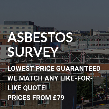
ASBESTOS
SURVEY
LOWEST PRICE GUARANTEED
WE MATCH ANY LIKE-FOR-
LIKE QUOTE!
PRICES FROM £79