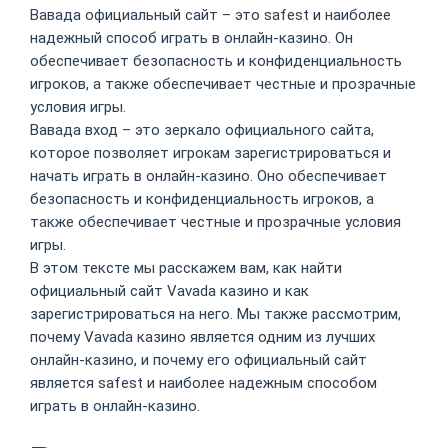
Вавада официальный сайт – это safest и наиболее
надежный способ играть в онлайн-казино. Он
обеспечивает безопасность и конфиденциальность
игроков, а также обеспечивает честные и прозрачные
условия игры.
Вавада вход – это зеркало официального сайта,
которое позволяет игрокам зарегистрироваться и
начать играть в онлайн-казино. Оно обеспечивает
безопасность и конфиденциальность игроков, а
также обеспечивает честные и прозрачные условия
игры.
В этом тексте мы расскажем вам, как найти
официальный сайт Vavada казино и как
зарегистрироваться на него. Мы также рассмотрим,
почему Vavada казино является одним из лучших
онлайн-казино, и почему его официальный сайт
является safest и наиболее надежным способом
играть в онлайн-казино.