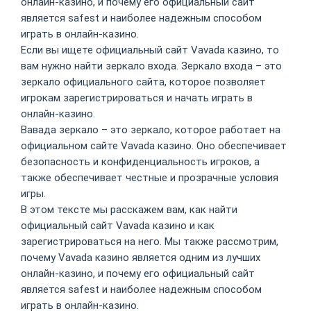
онлайн-казино, и почему его официальный сайт
является safest и наиболее надежным способом
играть в онлайн-казино.
Если вы ищете официальный сайт Vavada казино, то
вам нужно найти зеркало входа. Зеркало входа – это
зеркало официального сайта, которое позволяет
игрокам зарегистрироваться и начать играть в
онлайн-казино.
Вавада зеркало – это зеркало, которое работает на
официальном сайте Vavada казино. Оно обеспечивает
безопасность и конфиденциальность игроков, а
также обеспечивает честные и прозрачные условия
игры.
В этом тексте мы расскажем вам, как найти
официальный сайт Vavada казино и как
зарегистрироваться на него. Мы также рассмотрим,
почему Vavada казино является одним из лучших
онлайн-казино, и почему его официальный сайт
является safest и наиболее надежным способом
играть в онлайн-казино.