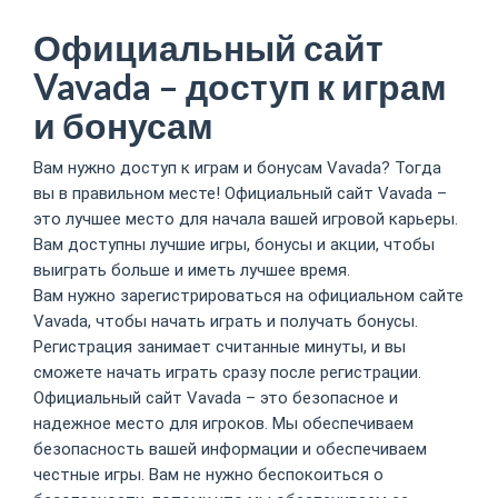
Официальный сайт
Vavada – доступ к играм
и бонусам
Вам нужно доступ к играм и бонусам Vavada? Тогда
вы в правильном месте! Официальный сайт Vavada –
это лучшее место для начала вашей игровой карьеры.
Вам доступны лучшие игры, бонусы и акции, чтобы
выиграть больше и иметь лучшее время.
Вам нужно зарегистрироваться на официальном сайте
Vavada, чтобы начать играть и получать бонусы.
Регистрация занимает считанные минуты, и вы
сможете начать играть сразу после регистрации.
Официальный сайт Vavada – это безопасное и
надежное место для игроков. Мы обеспечиваем
безопасность вашей информации и обеспечиваем
честные игры. Вам не нужно беспокоиться о