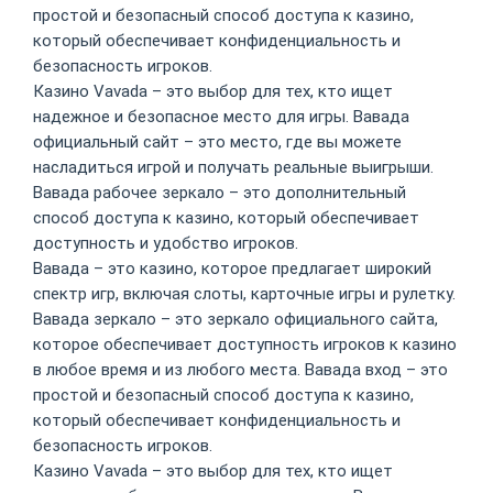
простой и безопасный способ доступа к казино,
который обеспечивает конфиденциальность и
безопасность игроков.
Казино Vavada – это выбор для тех, кто ищет
надежное и безопасное место для игры. Вавада
официальный сайт – это место, где вы можете
насладиться игрой и получать реальные выигрыши.
Вавада рабочее зеркало – это дополнительный
способ доступа к казино, который обеспечивает
доступность и удобство игроков.
Вавада – это казино, которое предлагает широкий
спектр игр, включая слоты, карточные игры и рулетку.
Вавада зеркало – это зеркало официального сайта,
которое обеспечивает доступность игроков к казино
в любое время и из любого места. Вавада вход – это
простой и безопасный способ доступа к казино,
который обеспечивает конфиденциальность и
безопасность игроков.
Казино Vavada – это выбор для тех, кто ищет