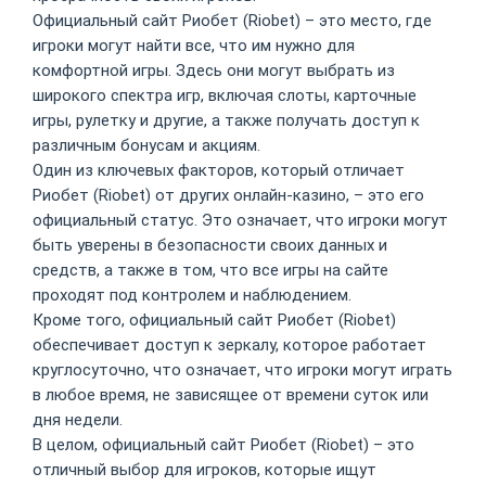
Официальный сайт Риобет (Riobet) – это место, где
игроки могут найти все, что им нужно для
комфортной игры. Здесь они могут выбрать из
широкого спектра игр, включая слоты, карточные
игры, рулетку и другие, а также получать доступ к
различным бонусам и акциям.
Один из ключевых факторов, который отличает
Риобет (Riobet) от других онлайн-казино, – это его
официальный статус. Это означает, что игроки могут
быть уверены в безопасности своих данных и
средств, а также в том, что все игры на сайте
проходят под контролем и наблюдением.
Кроме того, официальный сайт Риобет (Riobet)
обеспечивает доступ к зеркалу, которое работает
круглосуточно, что означает, что игроки могут играть
в любое время, не зависящее от времени суток или
дня недели.
В целом, официальный сайт Риобет (Riobet) – это
отличный выбор для игроков, которые ищут