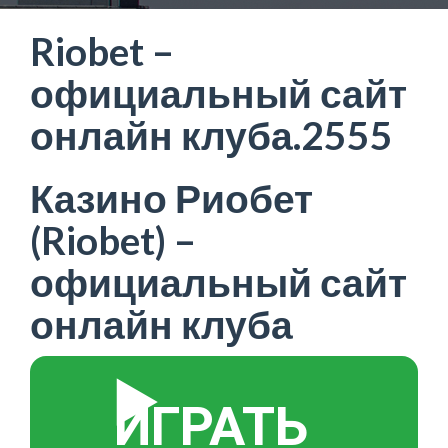
Riobet –
официальный сайт
онлайн клуба.2555
Казино Риобет
(Riobet) –
официальный сайт
онлайн клуба
▶️
ИГРАТЬ