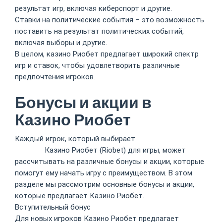
результат игр, включая киберспорт и другие.
Ставки на политические события – это возможность
поставить на результат политических событий,
включая выборы и другие.
В целом, казино Риобет предлагает широкий спектр
игр и ставок, чтобы удовлетворить различные
предпочтения игроков.
Бонусы и акции в
Казино Риобет
Каждый игрок, который выбирает
riobet зеркало на
сегодня
Казино Риобет (Riobet) для игры, может
рассчитывать на различные бонусы и акции, которые
помогут ему начать игру с преимуществом. В этом
разделе мы рассмотрим основные бонусы и акции,
которые предлагает Казино Риобет.
Вступительный бонус
Для новых игроков Казино Риобет предлагает