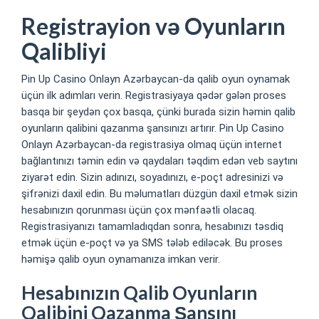
Registrayion və Oyunların
Qalibliyi
Pin Up Casino Onlayn Azərbaycan-da qalib oyun oynamak
üçün ilk adımları verin. Registrasiyaya qədər gələn proses
basqa bir şeydən çox basqa, çünki burada sizin həmin qalib
oyunların qalibini qazanma şansınızı artırır. Pin Up Casino
Onlayn Azərbaycan-da registrasiya olmaq üçün internet
bağlantınızı təmin edin və qaydaları təqdim edən veb saytını
ziyarət edin. Sizin adınızı, soyadınızı, e-poçt adresinizi və
şifrənizi daxil edin. Bu məlumatları düzgün daxil etmək sizin
hesabınızın qorunması üçün çox mənfaətli olacaq.
Registrasiyanızı tamamladıqdan sonra, hesabınızı təsdiq
etmək üçün e-poçt və ya SMS tələb ediləcək. Bu proses
həmişə qalib oyun oynamanıza imkan verir.
Hesabınızın Qalib Oyunların
Qalibini Qazanma Şansını