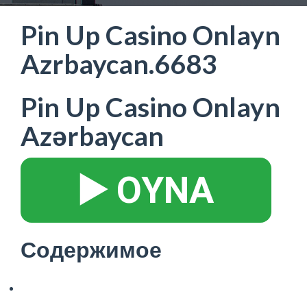
Pin Up Casino Onlayn
Azrbaycan.6683
Pin Up Casino Onlayn
Azərbaycan
▶️ OYNA
Содержимое
Onlayn Oyunlar və Qazancı
Qorumaq