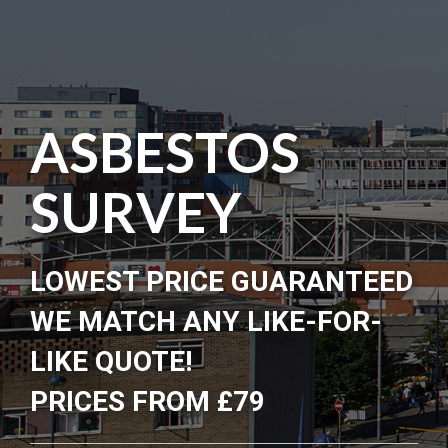
ASBESTOS
SURVEY
LOWEST PRICE GUARANTEED
WE MATCH ANY LIKE-FOR-
LIKE QUOTE!
PRICES FROM £79