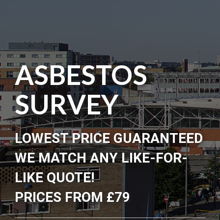
ASBESTOS
SURVEY
LOWEST PRICE GUARANTEED
WE MATCH ANY LIKE-FOR-
LIKE QUOTE!
PRICES FROM £79