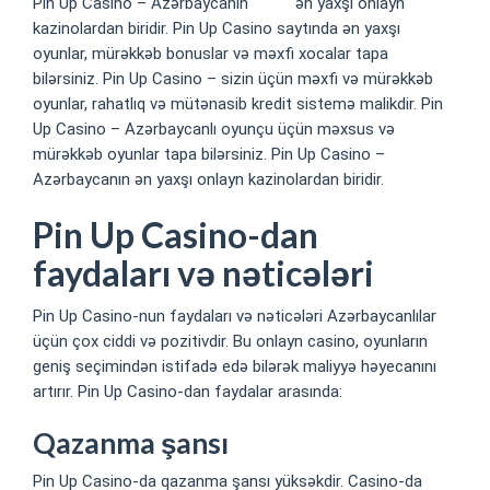
Pin Up Casino – Azərbaycanın
pinap
ən yaxşı onlayn
kazinolardan biridir. Pin Up Casino saytında ən yaxşı
oyunlar, mürəkkəb bonuslar və məxfi xocalar tapa
bilərsiniz. Pin Up Casino – sizin üçün məxfi və mürəkkəb
oyunlar, rahatlıq və mütənasib kredit sistemə malikdir. Pin
Up Casino – Azərbaycanlı oyunçu üçün məxsus və
mürəkkəb oyunlar tapa bilərsiniz. Pin Up Casino –
Azərbaycanın ən yaxşı onlayn kazinolardan biridir.
Pin Up Casino-dan
faydaları və nəticələri
Pin Up Casino-nun faydaları və nəticələri Azərbaycanlılar
üçün çox ciddi və pozitivdir. Bu onlayn casino, oyunların
geniş seçimindən istifadə edə bilərək maliyyə həyecanını
artırır. Pin Up Casino-dan faydalar arasında:
Qazanma şansı
Pin Up Casino-da qazanma şansı yüksəkdir. Casino-da