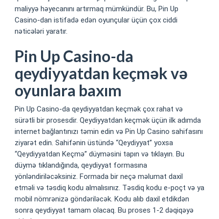
maliyyə həyecanını artırmaq mümkündür. Bu, Pin Up
Casino-dan istifadə edən oyunçular üçün çox ciddi
nəticələri yaratır.
Pin Up Casino-da
qeydiyyatdan keçmək və
oyunlara baxım
Pin Up Casino-da qeydiyyatdan keçmək çox rahat və
sürətli bir prosesdir. Qeydiyyatdan keçmək üçün ilk adımda
internet bağlantınızı təmin edin və Pin Up Casino sahifasını
ziyarət edin. Sahifənin üstündə “Qeydiyyat” yoxsa
“Qeydiyyatdan Keçmə” düyməsini tapın və tıklayın. Bu
düymə tıklandığında, qeydiyyat formasına
yönləndiriləcəksiniz. Formada bir neçə məlumat daxil
etməli və təsdiq kodu almalısınız. Təsdiq kodu e-poçt və ya
mobil nömrənizə göndəriləcək. Kodu alıb daxil etdikdən
sonra qeydiyyat tamam olacaq. Bu proses 1-2 dəqiqəyə