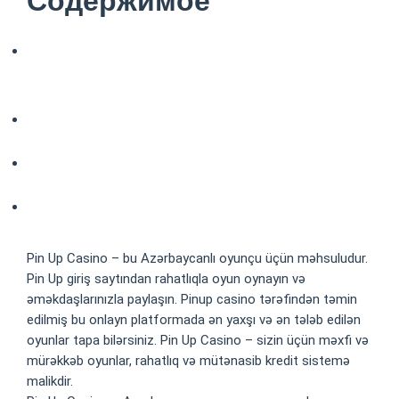
Pin Up Casino-dan faydaları və
nəticələri
Qazanma şansı
Qazanma məbləği
Pin Up Casino-da qeydiyyatdan
keçmək və oyunlara baxım
Pin Up Casino – bu Azərbaycanlı oyunçu üçün məhsuludur.
Pin Up giriş saytından rahatlıqla oyun oynayın və
əməkdaşlarınızla paylaşın. Pinup casino tərəfindən təmin
edilmiş bu onlayn platformada ən yaxşı və ən tələb edilən
oyunlar tapa bilərsiniz. Pin Up Casino – sizin üçün məxfi və
mürəkkəb oyunlar, rahatlıq və mütənasib kredit sistemə
malikdir.