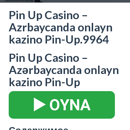
Pin Up Casino –
Azrbaycanda onlayn
kazino Pin-Up.9964
Pin Up Casino –
Azərbaycanda onlayn
kazino Pin-Up
▶️ OYNA
Содержимое