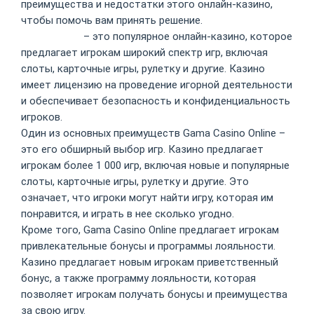
преимущества и недостатки этого онлайн-казино,
чтобы помочь вам принять решение.
гама казино
– это популярное онлайн-казино, которое
предлагает игрокам широкий спектр игр, включая
слоты, карточные игры, рулетку и другие. Казино
имеет лицензию на проведение игорной деятельности
и обеспечивает безопасность и конфиденциальность
игроков.
Один из основных преимуществ Gama Casino Online –
это его обширный выбор игр. Казино предлагает
игрокам более 1 000 игр, включая новые и популярные
слоты, карточные игры, рулетку и другие. Это
означает, что игроки могут найти игру, которая им
понравится, и играть в нее сколько угодно.
Кроме того, Gama Casino Online предлагает игрокам
привлекательные бонусы и программы лояльности.
Казино предлагает новым игрокам приветственный
бонус, а также программу лояльности, которая
позволяет игрокам получать бонусы и преимущества
за свою игру.