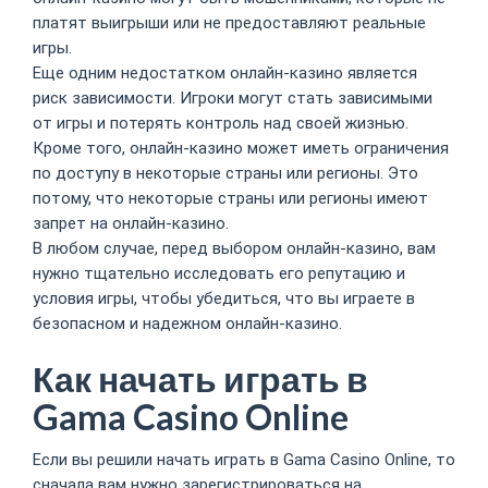
платят выигрыши или не предоставляют реальные
игры.
Еще одним недостатком онлайн-казино является
риск зависимости. Игроки могут стать зависимыми
от игры и потерять контроль над своей жизнью.
Кроме того, онлайн-казино может иметь ограничения
по доступу в некоторые страны или регионы. Это
потому, что некоторые страны или регионы имеют
запрет на онлайн-казино.
В любом случае, перед выбором онлайн-казино, вам
нужно тщательно исследовать его репутацию и
условия игры, чтобы убедиться, что вы играете в
безопасном и надежном онлайн-казино.
Как начать играть в
Gama Casino Online
Если вы решили начать играть в Gama Casino Online, то
сначала вам нужно зарегистрироваться на