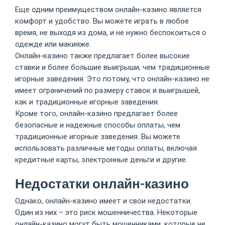
Еще одним преимуществом онлайн-казино является
комфорт и удобство. Вы можете играть в любое
время, не выходя из дома, и не нужно беспокоиться о
одежде или макияже.
Онлайн-казино также предлагает более высокие
ставки и более большие выигрыши, чем традиционные
игорные заведения. Это потому, что онлайн-казино не
имеет ограничений по размеру ставок и выигрышей,
как и традиционные игорные заведения.
Кроме того, онлайн-казино предлагает более
безопасные и надежные способы оплаты, чем
традиционные игорные заведения. Вы можете
использовать различные методы оплаты, включая
кредитные карты, электронные деньги и другие.
Недостатки онлайн-казино
Однако, онлайн-казино имеет и свои недостатки.
Один из них – это риск мошенничества. Некоторые
онлайн-казино могут быть мошенниками, которые не