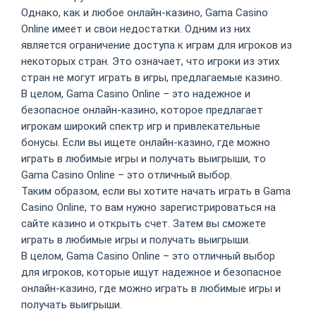
Однако, как и любое онлайн-казино, Gama Casino
Online имеет и свои недостатки. Одним из них
является ограничение доступа к играм для игроков из
некоторых стран. Это означает, что игроки из этих
стран не могут играть в игры, предлагаемые казино.
В целом, Gama Casino Online – это надежное и
безопасное онлайн-казино, которое предлагает
игрокам широкий спектр игр и привлекательные
бонусы. Если вы ищете онлайн-казино, где можно
играть в любимые игры и получать выигрыши, то
Gama Casino Online – это отличный выбор.
Таким образом, если вы хотите начать играть в Gama
Casino Online, то вам нужно зарегистрироваться на
сайте казино и открыть счет. Затем вы сможете
играть в любимые игры и получать выигрыши.
В целом, Gama Casino Online – это отличный выбор
для игроков, которые ищут надежное и безопасное
онлайн-казино, где можно играть в любимые игры и
получать выигрыши.