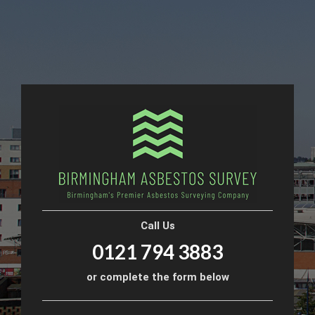
Call Us
0121 794 3883
or complete the form below