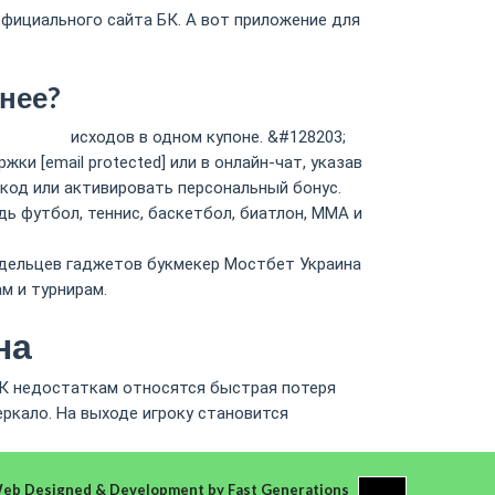
официального сайта БК. А вот приложение для
нее?
 мостбет
исходов в одном купоне. &#128203;
и [email protected] или в онлайн-чат, указав
окод или активировать персональный бонус.
ь футбол, теннис, баскетбол, биатлон, ММА и
адельцев гаджетов букмекер Мостбет Украина
м и турнирам.
на
. К недостаткам относятся быстрая потеря
ркало. На выходе игроку становится
eb Designed & Development
by
Fast Generations