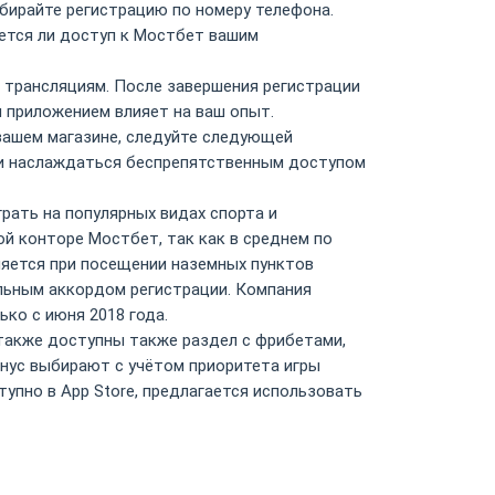
бирайте регистрацию по номеру телефона.
уется ли доступ к Мостбет вашим
 трансляциям. После завершения регистрации
 приложением влияет на ваш опыт.
 вашем магазине, следуйте следующей
ли наслаждаться беспрепятственным доступом
рать на популярных видах спорта и
ой конторе Мостбет, так как в среднем по
ляется при посещении наземных пунктов
ельным аккордом регистрации. Компания
ко с июня 2018 года.
 также доступны также раздел с фрибетами,
онус выбирают с учётом приоритета игры
тупно в App Store, предлагается использовать