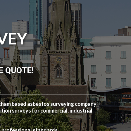
VEY
E QUOTE!
ngham based asbestos surveying company
ion surveys for commercial, industrial
t professional standards.