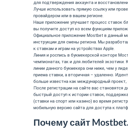
для подтверждения аккаунта и восстановлени
Лучше использовать прямую ссылку или провер
провайдером или в вашем регионе.
Наше приложение улучшает процесс ставок бл
вы получите доступ ко всем функциям прило
Официальное приложение Mostbet в данный мо
инструкции для смены региона. Мы разработ
к ставкам и играм на устройствах Apple.
Линия и роспись в букмекерской конторе Мос
чемпионатах, так и для любителей экзотики.
линии данного букмекера они ниже, чем у ли
приема ставки, а вторичная – удаленно. Иде
больше известна как международный проект, а
После регистрации на сайте вас становятся д
быстрый доступ к истории ставок, поддержка
(ставки на спорт или казино) во время регист
мобильную версию сайта для доступа к платф
Почему сайт Mostbet