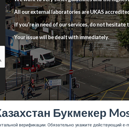
All our external laboratories are UKAS accredite
If you’re in need of our services, do not hesitate t
Your issue will be dealt with immediately.
Казахстан Букмекер Mos
нтальной верификации. Обязательно укажите действующий e-m