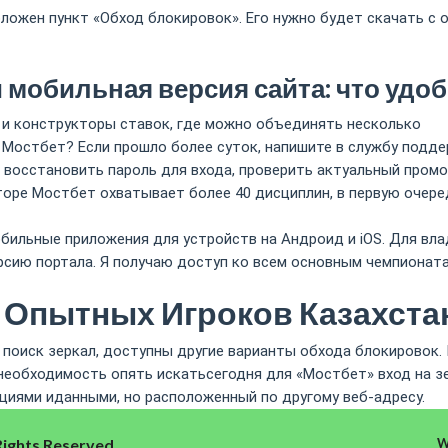
ложен пункт «Обход блокировок». Его нужно будет скачать с 
мобильная версия сайта: что удоб
и конструкторы ставок, где можно объединять несколько
бк
Мостбет? Если прошло более суток, напишите в службу поддержк
о восстановить пароль для входа, проверить актуальный пром
торе Мостбет охватывает более 40 дисциплин, в первую очеред
бильные приложения для устройств на Андроид и iOS. Для вл
сию портала. Я получаю доступ ко всем основным чемпионата
 Опытных Игроков Казахста
а поиск зеркал, доступны другие варианты обхода блокировок
 необходимость опять искатьсегодня для «Мостбет» вход на зе
пциями иданными, но расположенный по другому веб-адресу.
Rights Reserved
W