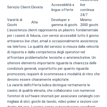
Accessibilità e
live
Servizio Clienti
Elevata
lingue offerte
continua
24/7
Varietà di
Developer e
Minimo
Alta
Giochi
gamma di giochi
2000 giochi
L’assistenza clienti rappresenta un pilastro fondamentale
per i casinò di fiducia, con servizi accessibili tutto il giorno
attraverso live chat, email e occasionalmente assistenza
via telefono. La qualità del servizio si misura dalla velocità
di risposta e dalla competenza degli operatori nel
affrontare problematiche tecniche o amministrative. Un
ulteriore elemento importante riguarda la chiarezza delle
condizioni generali, soprattutto per quanto riguarda
promozioni, requisiti di scommessa e modalità di ritiro che
devono essere chiaramente esplicitate.
La varietà dell’offerta ludica distingue nettamente le
casino di qualità elevata, che collaborano con numerosi
fornitori di software rinomati per assicurare cataloghi con
migliaia di slot, giochi da tavolo, video poker e sezioni con
dealer dal vivo. I casino senza autoesclusione eccellenti