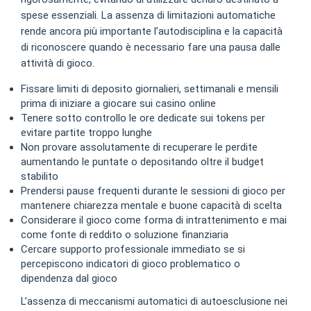
spese essenziali. La assenza di limitazioni automatiche
rende ancora più importante l’autodisciplina e la capacità
di riconoscere quando è necessario fare una pausa dalle
attività di gioco.
Fissare limiti di deposito giornalieri, settimanali e mensili
prima di iniziare a giocare sui casino online
Tenere sotto controllo le ore dedicate sui tokens per
evitare partite troppo lunghe
Non provare assolutamente di recuperare le perdite
aumentando le puntate o depositando oltre il budget
stabilito
Prendersi pause frequenti durante le sessioni di gioco per
mantenere chiarezza mentale e buone capacità di scelta
Considerare il gioco come forma di intrattenimento e mai
come fonte di reddito o soluzione finanziaria
Cercare supporto professionale immediato se si
percepiscono indicatori di gioco problematico o
dipendenza dal gioco
L’assenza di meccanismi automatici di autoesclusione nei