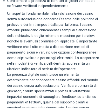
Confermare la presenza di fornitori di giochi verificati e
software verificati indipendentemente
Un aspetto fondamentale nella valutazione dei casino
senza autoesclusione concerne l’esame delle politiche di
prelievo e dei limiti imposti dalla piattaforma. I casinò
affidabili pubblicano chiaramente i tempi di elaborazione
delle richieste, le soglie minime e massime per i prelievi,
nonché le eventuali commissioni applicate. È importante
verificare che il sito metta a disposizione metodi di
pagamento sicuri e vari, incluse opzioni contemporanee
come criptovalute e portafogli elettronici. La trasparenza
nelle modalità di verifica dell’identità rappresenta un
ulteriore indicatore di serietà dell’operatore.
La presenza digitale costituisce un elemento
determinante per riconoscere casino affidabili nel mondo
dei casino senza autoesclusione. Verificare comunità di
giocatori, forum specializzati e portali di valutazioni
imparziali consente di raccogliere feedback autentici su
pagamenti effettuati, qualità del supporto clienti e
eventuali problematiche riscontrate. I casino senza