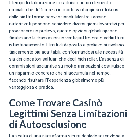
I tempi di elaborazione costituiscono un elemento
cruciale che differenzia in modo vantaggioso i tokens
dalle piattaforme convenzionali. Mentre i casinò
autorizzati possono richiedere diversi giorni lavorativi per
processare un prelievo, queste opzioni globali spesso
finalizzano le transazioni in ventiquattro ore o addirittura
istantaneamente. I limiti di deposito e prelievo si rivelano
tipicamente più adattabili, conformandosi alle necessità
sia dei giocatori saltuari che degli high roller. L’assenza di
commissioni aggiuntive su molte transazioni costituisce
un risparmio concreto che si accumula nel tempo,
facendo risultare l’l’esperienza globalmente più
vantaggiosa e pratica.
Come Trovare Casinò
Legittimi Senza Limitazioni
di Autoesclusione
La scelta di una piattaforma sicura richiede attenzione a