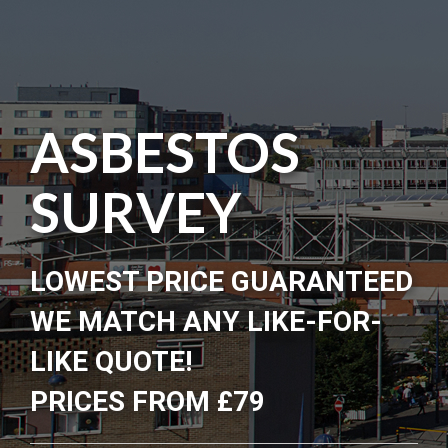
ASBESTOS
SURVEY
LOWEST PRICE GUARANTEED
WE MATCH ANY LIKE-FOR-
LIKE QUOTE!
PRICES FROM £79