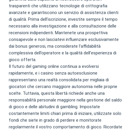
trasparenti che utilizzano tecnologie di crittografia
avanzate e garantiscono un servizio di assistenza clienti
di qualità. Prima dell’iscrizione, investite sempre il tempo
necessario alla investigazione e alla consultazione delle
recensioni indipendenti. Mantenete una prospettiva
consapevole e non lasciatevi influenzare esclusivamente
dai bonus generosi, ma considerate l’affidabilità
complessiva dell’operatore e la qualità dell’esperienza di
gioco offerta.
Il futuro del gaming online continua a evolversi
rapidamente, e i casino senza autoesclusione
rappresentano una realtà consolidata per migliaia di
giocatori che cercano maggiore autonomia nelle proprie
scelte. Tuttavia, questa libertà richiede anche una
responsabilità personale maggiore nella gestione del saldo
di gioco e delle abitudini di gambling. Impostate
costantemente limiti chiari prima di iniziare, utilizzate solo
fondi che siete in grado di perdere e monitorate
regolarmente il vostro comportamento di gioco. Ricordate