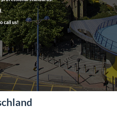
d.
o call us!
schland