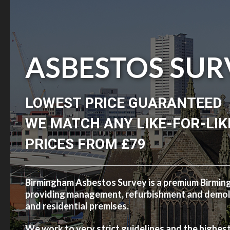
ASBESTOS SUR
LOWEST PRICE GUARANTEED
WE MATCH ANY LIKE-FOR-LIK
PRICES FROM £79
Birmingham Asbestos Survey is a premium Birmi
providing management, refurbishment and demolit
and residential premises.
We work to very strict guidelines and the highes