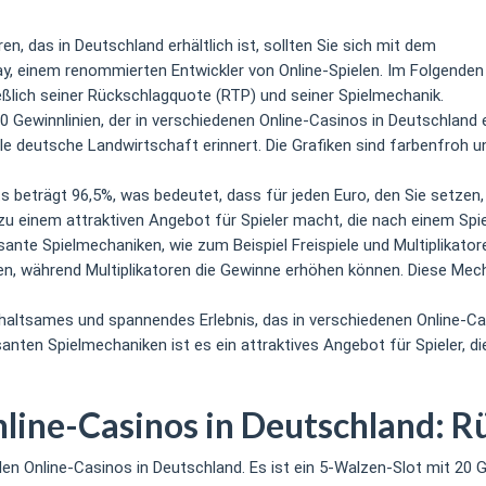
eutschland spielen?
en, das in Deutschland erhältlich ist, sollten Sie sich mit dem
chicke
Play, einem renommierten Entwickler von Online-Spielen. Im Folgende
eßlich seiner Rückschlagquote (RTP) und seiner Spielmechanik.
 Gewinnlinien, der in verschiedenen Online-Casinos in Deutschland erh
lle deutsche Landwirtschaft erinnert. Die Grafiken sind farbenfroh u
 beträgt 96,5%, was bedeutet, dass für jeden Euro, den Sie setzen,
l zu einem attraktiven Angebot für Spieler macht, die nach einem Sp
ante Spielmechaniken, wie zum Beispiel Freispiele und Multiplikatore
n, während Multiplikatoren die Gewinne erhöhen können. Diese Mec
altsames und spannendes Erlebnis, das in verschiedenen Online-Casin
nten Spielmechaniken ist es ein attraktives Angebot für Spieler, d
nline-Casinos in Deutschland: 
ielen Online-Casinos in Deutschland. Es ist ein 5-Walzen-Slot mit 20