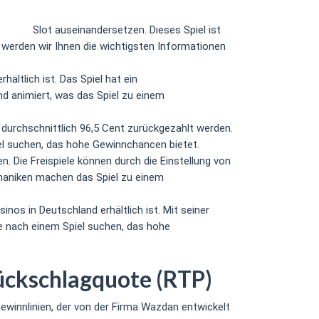
n road
Slot auseinandersetzen. Dieses Spiel ist
n werden wir Ihnen die wichtigsten Informationen
ältlich ist. Das Spiel hat ein
nd animiert, was das Spiel zu einem
 durchschnittlich 96,5 Cent zurückgezahlt werden.
iel suchen, das hohe Gewinnchancen bietet.
n. Die Freispiele können durch die Einstellung von
haniken machen das Spiel zu einem
os in Deutschland erhältlich ist. Mit seiner
ie nach einem Spiel suchen, das hohe
Rückschlagquote (RTP)
 Gewinnlinien, der von der Firma Wazdan entwickelt