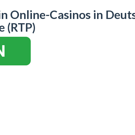
in Online-Casinos in Deut
e (RTP)
N
-Casinos in Deutschland: Rückschlagq
fik
und die Chancen auf Gewinn