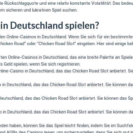
e Rückschlagquote und eine relativ konstante Volatilität. Das bede
nem sicheren und lukrativen Spiel suchen.
in Deutschland spielen?
vielen Online-Casinos in Deutschland. Wenn Sie sich für ein bestimm
Chicken Road” oder “Chicken Road Slot” eingeben. Hier sind einige be
ten Online-Casinos in Deutschland, das eine breite Palette an Spiele
Geld spielen, wenn Sie sich registrieren.
 Online-Casino in Deutschland, das das Chicken Road Slot anbietet. S
o in Deutschland, das das Chicken Road Slot anbietet. Sie können d
n Deutschland, das das Chicken Road Slot anbietet. Sie können das Sp
ino in Deutschland, das das Chicken Road Slot anbietet. Sie können d
den haben, können Sie das Spiel leicht finden, indem Sie im Suchfe
nd AGBs des Casinos lesen, um sicherzustellen, dass Sie sich gut in