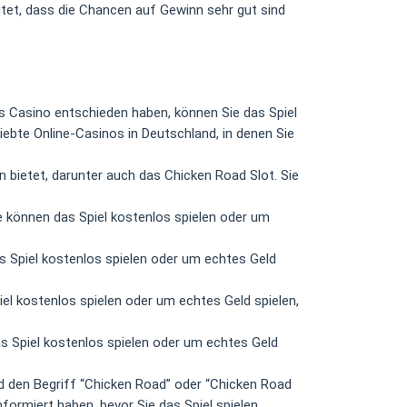
utet, dass die Chancen auf Gewinn sehr gut sind
tes Casino entschieden haben, können Sie das Spiel
liebte Online-Casinos in Deutschland, in denen Sie
n bietet, darunter auch das Chicken Road Slot. Sie
ie können das Spiel kostenlos spielen oder um
as Spiel kostenlos spielen oder um echtes Geld
iel kostenlos spielen oder um echtes Geld spielen,
as Spiel kostenlos spielen oder um echtes Geld
ld den Begriff “Chicken Road” oder “Chicken Road
formiert haben, bevor Sie das Spiel spielen.