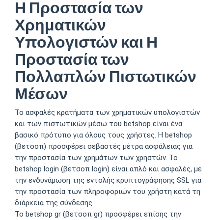
Η Προστασία των
Χρηματικών
Υπολογιστών και Η
Προστασία των
Πολλαπλών Πιστωτικών
Μέσων
Το ασφαλές κρατήματα των χρηματικών υπολογιστών
και των πιστωτικών μέσω του betshop είναι ένα
βασικό πρότυπο για όλους τους χρήστες. Η betshop
(βετσοπ) προσφέρει σεβαστές μέτρα ασφάλειας για
την προστασία των χρημάτων των χρηστών. Το
betshop login (βετσοπ login) είναι απλό και ασφαλές, με
την ενδυνάμωση της εντολής κρυπτογράφησης SSL για
την προστασία των πληροφοριών του χρήστη κατά τη
διάρκεια της σύνδεσης.
Το betshop gr (βετσοπ gr) προσφέρει επίσης την