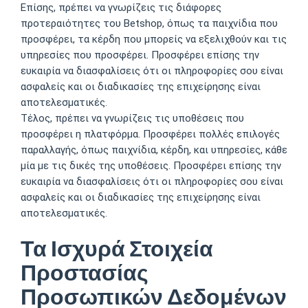
Επίσης, πρέπει να γνωρίζεις τις διάφορες
προτεραιότητες του Betshop, όπως τα παιχνίδια που
προσφέρει, τα κέρδη που μπορείς να εξελιχθούν και τις
υπηρεσίες που προσφέρει. Προσφέρει επίσης την
ευκαιρία να διασφαλίσεις ότι οι πληροφορίες σου είναι
ασφαλείς και οι διαδικασίες της επιχείρησης είναι
αποτελεσματικές.
Τέλος, πρέπει να γνωρίζεις τις υποθέσεις που
προσφέρει η πλατφόρμα. Προσφέρει πολλές επιλογές
παραλλαγής, όπως παιχνίδια, κέρδη, και υπηρεσίες, κάθε
μία με τις δικές της υποθέσεις. Προσφέρει επίσης την
ευκαιρία να διασφαλίσεις ότι οι πληροφορίες σου είναι
ασφαλείς και οι διαδικασίες της επιχείρησης είναι
αποτελεσματικές.
Τα Ισχυρά Στοιχεία
Προστασίας
Προσωπικών Δεδομένων