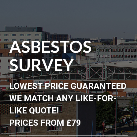
ASBESTOS
SURVEY
LOWEST PRICE GUARANTEED
WE MATCH ANY LIKE-FOR-
LIKE QUOTE!
PRICES FROM £79