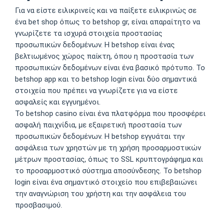
Για να είστε ειλικρινείς και να παίξετε ειλικρινώς σε
ένα bet shop όπως το betshop gr, είναι απαραίτητο να
γνωρίζετε τα ισχυρά στοιχεία προστασίας
προσωπικών δεδομένων. Η betshop είναι ένας
βελτιωμένος χώρος παίκτη, όπου η προστασία των
προσωπικών δεδομένων είναι ένα βασικό πρότυπο. Το
betshop app και το betshop login είναι δύο σημαντικά
στοιχεία που πρέπει να γνωρίζετε για να είστε
ασφαλείς και εγγυημένοι.
Το betshop casino είναι ένα πλατφόρμα που προσφέρει
ασφαλή παιχνίδια, με εξαιρετική προστασία των
προσωπικών δεδομένων. Η betshop εγγυάται την
ασφάλεια των χρηστών με τη χρήση προσαρμοστικών
μέτρων προστασίας, όπως το SSL κρυπτογράφημα και
το προσαρμοστικό σύστημα αποσύνδεσης. Το betshop
login είναι ένα σημαντικό στοιχείο που επιβεβαιώνει
την αναγνώριση του χρήστη και την ασφάλεια του
προσβασιμού.