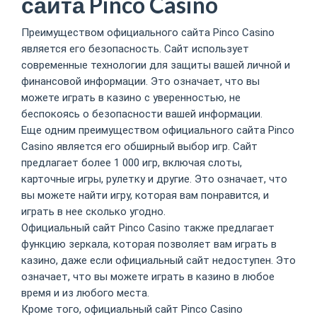
сайта Pinco Casino
Преимуществом официального сайта Pinco Casino
является его безопасность. Сайт использует
современные технологии для защиты вашей личной и
финансовой информации. Это означает, что вы
можете играть в казино с уверенностью, не
беспокоясь о безопасности вашей информации.
Еще одним преимуществом официального сайта Pinco
Casino является его обширный выбор игр. Сайт
предлагает более 1 000 игр, включая слоты,
карточные игры, рулетку и другие. Это означает, что
вы можете найти игру, которая вам понравится, и
играть в нее сколько угодно.
Официальный сайт Pinco Casino также предлагает
функцию зеркала, которая позволяет вам играть в
казино, даже если официальный сайт недоступен. Это
означает, что вы можете играть в казино в любое
время и из любого места.
Кроме того, официальный сайт Pinco Casino