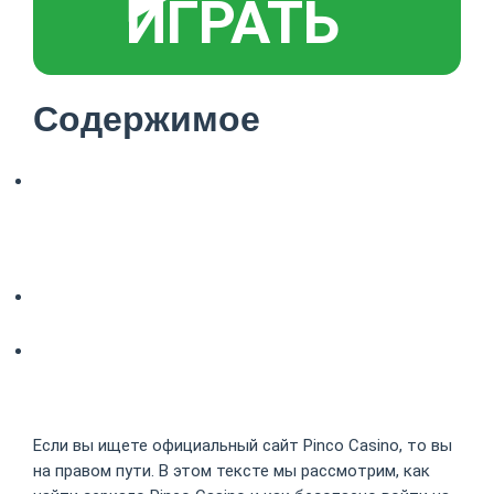
ИГРАТЬ
Содержимое
Пинко казино –
Официальный сайт Pinco
Casino
Вход на зеркало Pinco Casino
Преимущества и функции
официального сайта Pinco
Casino
Если вы ищете официальный сайт Pinco Casino, то вы
на правом пути. В этом тексте мы рассмотрим, как