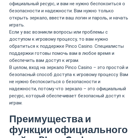
официальный ресурс, и вам не нужно беспокоиться о
безопасности и надежности. Вам нужно только
открыть зеркало, ввести ваш логин и пароль, и начать
играть.
Если у вас возникли вопросы или проблемы с
доступом к игровому процессу, то вам нужно
обратиться к поддержке Pinco Casino. Специалисты
поддержки готовы помочь вам в любое время и
обеспечить вам доступ к играм.
В целом, вход на зеркало Pinco Casino – это простой и
безопасный способ доступа к игровому процессу. Вам
не нужно беспокоиться о безопасности и
надежности, потому что зеркало – это официальный
ресурс, который обеспечивает безопасный доступ к
играм.
Преимущества и
функции официального