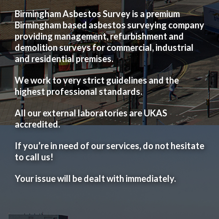
Birmingham Asbestos Survey is a premium
Birmingham based asbestos surveying company
providing management, refurbishment and
demolition surveys for commercial, industrial
and residential premises.
We work to very strict guidelines and the
highest professional standards.
All our external laboratories are UKAS
accredited.
If you’re in need of our services, do not hesitate
to call us!
Your issue will be dealt with immediately.