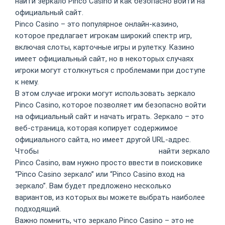
найти зеркало Pinco Casino и как безопасно войти на
официальный сайт.
Pinco Casino – это популярное онлайн-казино,
которое предлагает игрокам широкий спектр игр,
включая слоты, карточные игры и рулетку. Казино
имеет официальный сайт, но в некоторых случаях
игроки могут столкнуться с проблемами при доступе
к нему.
В этом случае игроки могут использовать зеркало
Pinco Casino, которое позволяет им безопасно войти
на официальный сайт и начать играть. Зеркало – это
веб-страница, которая копирует содержимое
официального сайта, но имеет другой URL-адрес.
Чтобы
пинко казино официальный сайт
найти зеркало
Pinco Casino, вам нужно просто ввести в поисковике
“Pinco Casino зеркало” или “Pinco Casino вход на
зеркало”. Вам будет предложено несколько
вариантов, из которых вы можете выбрать наиболее
подходящий.
Важно помнить, что зеркало Pinco Casino – это не