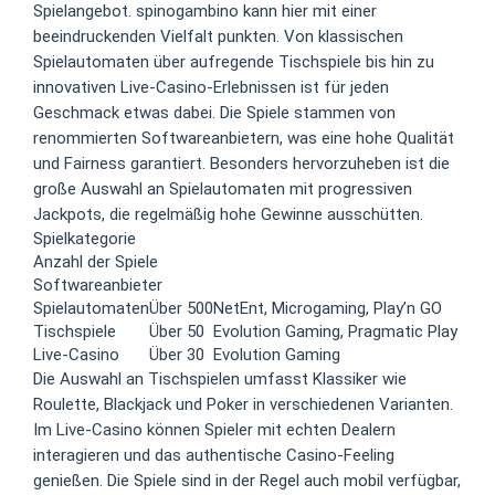
Spielangebot. spinogambino kann hier mit einer
beeindruckenden Vielfalt punkten. Von klassischen
Spielautomaten über aufregende Tischspiele bis hin zu
innovativen Live-Casino-Erlebnissen ist für jeden
Geschmack etwas dabei. Die Spiele stammen von
renommierten Softwareanbietern, was eine hohe Qualität
und Fairness garantiert. Besonders hervorzuheben ist die
große Auswahl an Spielautomaten mit progressiven
Jackpots, die regelmäßig hohe Gewinne ausschütten.
Spielkategorie
Anzahl der Spiele
Softwareanbieter
Spielautomaten
Über 500
NetEnt, Microgaming, Play’n GO
Tischspiele
Über 50
Evolution Gaming, Pragmatic Play
Live-Casino
Über 30
Evolution Gaming
Die Auswahl an Tischspielen umfasst Klassiker wie
Roulette, Blackjack und Poker in verschiedenen Varianten.
Im Live-Casino können Spieler mit echten Dealern
interagieren und das authentische Casino-Feeling
genießen. Die Spiele sind in der Regel auch mobil verfügbar,