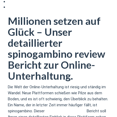
Bonusangebote und Promotionen
Fazit
Millionen setzen auf
Glück – Unser
detaillierter
spinogambino review
Bericht zur Online-
Unterhaltung.
Die Welt der Online-Unterhaltung ist riesig und ständig im
Wandel. Neue Plattformen schießen wie Pilze aus dem
Boden, und es ist oft schwierig, den Überblick zu behalten.
Ein Name, der in letzter Zeit immer häufiger fällt, ist
spinogambino. Dieser
spinogambino review
Bericht soll
Ihnen einen detaillierten Einblick in diese Plattform geben,