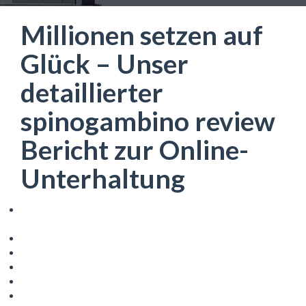
Millionen setzen auf
Glück – Unser
detaillierter
spinogambino review
Bericht zur Online-
Unterhaltung
Millionen setzen auf Glück – Unser detaillierter
spinogambino review Bericht zur Online-Unterhaltung.
Das Spielangebot von spinogambino: Vielfalt und Qualität
Benutzerfreundlichkeit und Design
Mobile Verfügbarkeit
Sicherheit und Kundenservice
Zahlungsmethoden und Auszahlungen