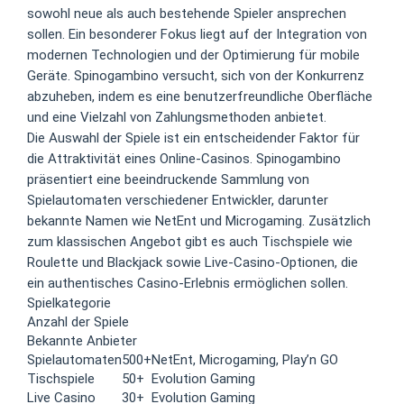
sowohl neue als auch bestehende Spieler ansprechen
sollen. Ein besonderer Fokus liegt auf der Integration von
modernen Technologien und der Optimierung für mobile
Geräte. Spinogambino versucht, sich von der Konkurrenz
abzuheben, indem es eine benutzerfreundliche Oberfläche
und eine Vielzahl von Zahlungsmethoden anbietet.
Die Auswahl der Spiele ist ein entscheidender Faktor für
die Attraktivität eines Online-Casinos. Spinogambino
präsentiert eine beeindruckende Sammlung von
Spielautomaten verschiedener Entwickler, darunter
bekannte Namen wie NetEnt und Microgaming. Zusätzlich
zum klassischen Angebot gibt es auch Tischspiele wie
Roulette und Blackjack sowie Live-Casino-Optionen, die
ein authentisches Casino-Erlebnis ermöglichen sollen.
Spielkategorie
Anzahl der Spiele
Bekannte Anbieter
Spielautomaten
500+
NetEnt, Microgaming, Play’n GO
Tischspiele
50+
Evolution Gaming
Live Casino
30+
Evolution Gaming