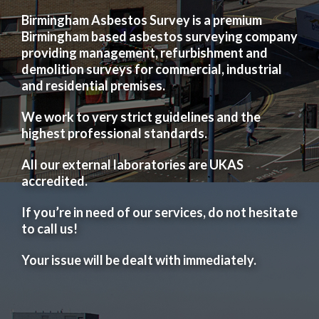
Birmingham Asbestos Survey is a premium
Birmingham based asbestos surveying company
providing management, refurbishment and
demolition surveys for commercial, industrial
and residential premises.
We work to very strict guidelines and the
highest professional standards.
All our external laboratories are UKAS
accredited.
If you’re in need of our services, do not hesitate
to call us!
Your issue will be dealt with immediately.