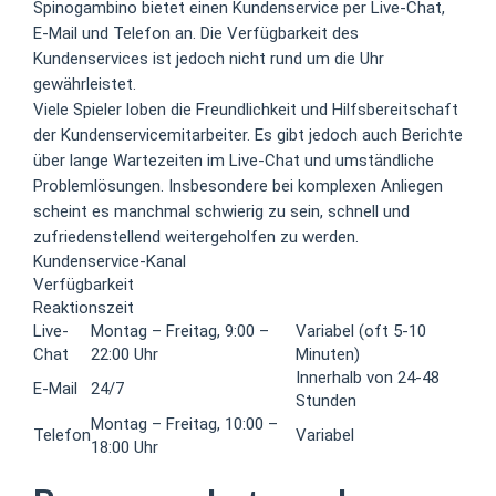
Spinogambino bietet einen Kundenservice per Live-Chat,
E-Mail und Telefon an. Die Verfügbarkeit des
Kundenservices ist jedoch nicht rund um die Uhr
gewährleistet.
Viele Spieler loben die Freundlichkeit und Hilfsbereitschaft
der Kundenservicemitarbeiter. Es gibt jedoch auch Berichte
über lange Wartezeiten im Live-Chat und umständliche
Problemlösungen. Insbesondere bei komplexen Anliegen
scheint es manchmal schwierig zu sein, schnell und
zufriedenstellend weitergeholfen zu werden.
Kundenservice-Kanal
Verfügbarkeit
Reaktionszeit
Live-
Montag – Freitag, 9:00 –
Variabel (oft 5-10
Chat
22:00 Uhr
Minuten)
Innerhalb von 24-48
E-Mail
24/7
Stunden
Montag – Freitag, 10:00 –
Telefon
Variabel
18:00 Uhr