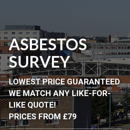
ASBESTOS
SURVEY
LOWEST PRICE GUARANTEED
WE MATCH ANY LIKE-FOR-
LIKE QUOTE!
PRICES FROM £79