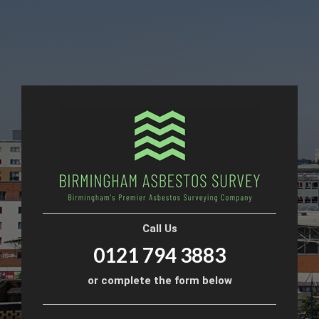
Call Us
0121 794 3883
or complete the form below