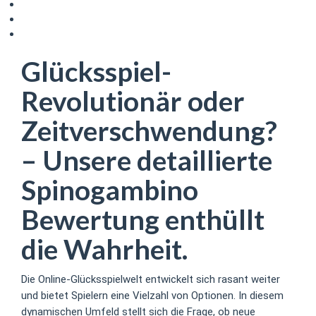
Kundenservice und Support
Bonusangebote und Promotionen bei Spinogambino
Fazit: Eine kritische Betrachtung von Spinogambino
Glücksspiel-
Revolutionär oder
Zeitverschwendung?
– Unsere detaillierte
Spinogambino
Bewertung enthüllt
die Wahrheit.
Die Online-Glücksspielwelt entwickelt sich rasant weiter
und bietet Spielern eine Vielzahl von Optionen. In diesem
dynamischen Umfeld stellt sich die Frage, ob neue