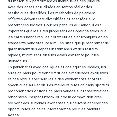
du match aux performances individuelles des joueurs,
avec des cotes actualisées en temps réel et des
statistiques détaillées. Les méthodes de paiement
offertes doivent être diversifiées et adaptées aux
préférences locales. Pour les parieurs du Gabon, il est
important que les sites proposent des options telles que
les cartes bancaires, les portefeuilles électroniques et les
transferts bancaires locaux. Les sites que je recommande
garantissent des dépôts instantanés et des retraits
rapides, minimisant ainsi les délais d’attente pour les
utilisateurs.
En partenariat avec des ligues et des équipes locales, les
sites de paris pourraient offrir des expériences exclusives
et des bonus spéciaux liés à des événements sportifs
spécifiques au Gabon. Les meilleurs sites de paris sportifs
proposent des options de paris variées sur l’ensemble des
rencontres. L’aspect knock-out de la compétition crée
souvent des surprises excitantes qui peuvent générer des
opportunités de gains intéressantes pour les parieurs
avisés.