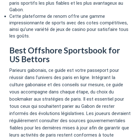
paris sportifs les plus fiables et les plus avantageux au
Gabon.
Cette plateforme de renom offre une gamme
impressionnante de sports avec des cotes compétitives,
ainsi qu’une variété de jeux de casino pour satisfaire tous
les goûts.
Best Offshore Sportsbook for
US Bettors
Parieurs gabonais, ce guide est votre passeport pour
réussir dans l’univers des paris en ligne. Intégrant la
culture gabonaise et des conseils sur mesure, ce guide
vous accompagne dans chaque étape, du choix du
bookmaker aux stratégies de paris. Il est essentiel pour
tous ceux qui souhaitent parier au Gabon de rester
informés des évolutions législatives. Les joueurs devraient
régulièrement consulter des sources gouvernementales
fiables pour les dernières mises à jour afin de garantir que
leurs activités de paris restent conformes à toute