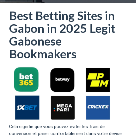
Best Betting Sites in
Gabon in 2025 Legit
Gabonese
Bookmakers
Cela signifie que vous pouvez éviter les frais de
conversion et parier confortablement dans votre devise