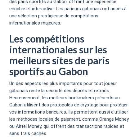
des paris sportifs au Gabon, offrant une expérience
enrichie et interactive. Les parieurs gabonais ont accès à
une sélection prestigieuse de compétitions
internationales majeures.
Les compétitions
internationales sur les
meilleurs sites de paris
sportifs au Gabon
Un des aspects les plus importants pour tout joueur
gabonais reste la sécurité des dépôts et retraits.
Heureusement, les meilleurs bookmakers présents au
Gabon utilisent des protocoles de cryptage pour protéger
vos informations bancaires. Ils permettent aussi d’utiliser
les méthodes locales de paiement, comme Orange Money
ou Airtel Money, qui offrent des transactions rapides et
sans frais cachés.