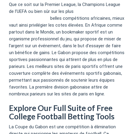
Que ce soit sur la Premier League, la Champions League
de l’UEFA ou bien sûr sur les plus
casinos con
criptomonedas perú
belles compétitions africaines, mieux
vaut ainsi privilégier les cotes élevées. En Afrique comme
partout dans le Monde, un bookmaker sportif est un
organisme professionnel du jeu, qui propose de miser de
l’argent sur un événement, dans le but d’essayer de faire
un bénéfice de gains. Le Gabon propose des compétitions
sportives passionnantes qui attirent de plus en plus de
parieurs. Les meilleurs sites de paris sportifs offrent une
couverture complète des événements sportifs gabonais,
permettant aux passionnés de soutenir leurs équipes
favorites. La première division gabonaise attire de
nombreux parieurs sur les sites de paris en ligne.
Explore Our Full Suite of Free
College Football Betting Tools
La Coupe du Gabon est une compétition à élimination
directe qui passionne les amateurs de football. Ce