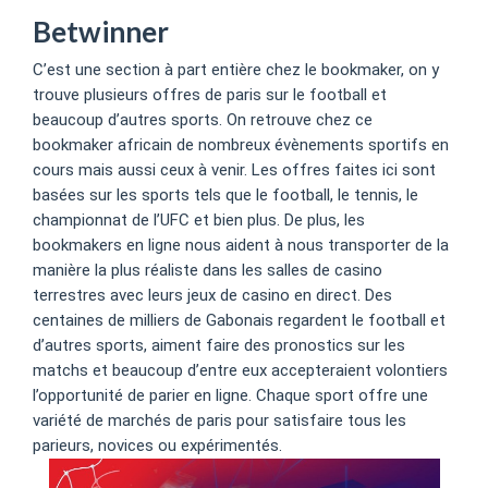
Betwinner
C’est une section à part entière chez le bookmaker, on y
trouve plusieurs offres de paris sur le football et
beaucoup d’autres sports. On retrouve chez ce
bookmaker africain de nombreux évènements sportifs en
cours mais aussi ceux à venir. Les offres faites ici sont
basées sur les sports tels que le football, le tennis, le
championnat de l’UFC et bien plus. De plus, les
bookmakers en ligne nous aident à nous transporter de la
manière la plus réaliste dans les salles de casino
terrestres avec leurs jeux de casino en direct. Des
centaines de milliers de Gabonais regardent le football et
d’autres sports, aiment faire des pronostics sur les
matchs et beaucoup d’entre eux accepteraient volontiers
l’opportunité de parier en ligne. Chaque sport offre une
variété de marchés de paris pour satisfaire tous les
parieurs, novices ou expérimentés.