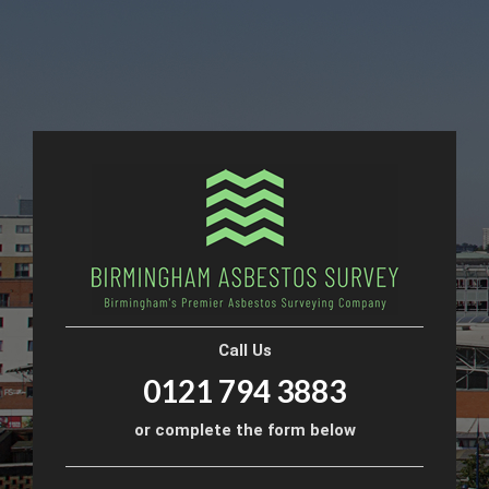
Call Us
0121 794 3883
or complete the form below