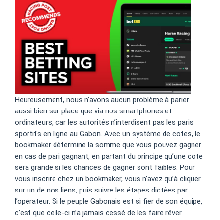
Heureusement, nous n’avons aucun problème à parier
aussi bien sur place que via nos smartphones et
ordinateurs, car les autorités n’interdisent pas les paris
sportifs en ligne au Gabon. Avec un système de cotes, le
bookmaker détermine la somme que vous pouvez gagner
en cas de pari gagnant, en partant du principe qu’une cote
sera grande si les chances de gagner sont faibles. Pour
vous inscrire chez un bookmaker, vous n’avez qu’à cliquer
sur un de nos liens, puis suivre les étapes dictées par
l’opérateur. Si le peuple Gabonais est si fier de son équipe,
c’est que celle-ci n’a jamais cessé de les faire rêver.