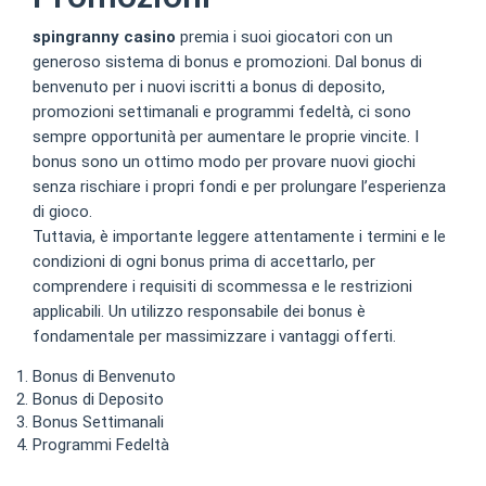
spingranny casino
premia i suoi giocatori con un
generoso sistema di bonus e promozioni. Dal bonus di
benvenuto per i nuovi iscritti a bonus di deposito,
promozioni settimanali e programmi fedeltà, ci sono
sempre opportunità per aumentare le proprie vincite. I
bonus sono un ottimo modo per provare nuovi giochi
senza rischiare i propri fondi e per prolungare l’esperienza
di gioco.
Tuttavia, è importante leggere attentamente i termini e le
condizioni di ogni bonus prima di accettarlo, per
comprendere i requisiti di scommessa e le restrizioni
applicabili. Un utilizzo responsabile dei bonus è
fondamentale per massimizzare i vantaggi offerti.
Bonus di Benvenuto
Bonus di Deposito
Bonus Settimanali
Programmi Fedeltà