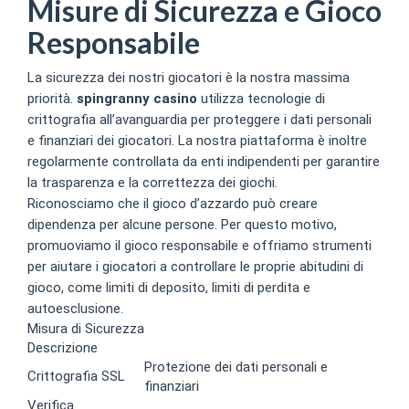
Misure di Sicurezza e Gioco
Responsabile
La sicurezza dei nostri giocatori è la nostra massima
priorità.
spingranny casino
utilizza tecnologie di
crittografia all’avanguardia per proteggere i dati personali
e finanziari dei giocatori. La nostra piattaforma è inoltre
regolarmente controllata da enti indipendenti per garantire
la trasparenza e la correttezza dei giochi.
Riconosciamo che il gioco d’azzardo può creare
dipendenza per alcune persone. Per questo motivo,
promuoviamo il gioco responsabile e offriamo strumenti
per aiutare i giocatori a controllare le proprie abitudini di
gioco, come limiti di deposito, limiti di perdita e
autoesclusione.
Misura di Sicurezza
Descrizione
Protezione dei dati personali e
Crittografia SSL
finanziari
Verifica