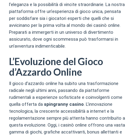
l’eleganza e la possibilità di vincite straordinarie. La nostra
piattaforma offre un’esperienza di gioco unica, pensata
per soddisfare sia i giocatori esperti che quelli che si
avvicinano per la prima volta al mondo dei casinò online.
Preparati a immergerti in un universo di divertimento
assicurato, dove ogni scommessa può trasformarsi in
un’avventura indimenticabile.
L’Evoluzione del Gioco
d’Azzardo Online
Il gioco d’azzardo online ha subito una trasformazione
radicale negli ultimi anni, passando da piattaforme
rudimentali a esperienze sofisticate e coinvolgenti come
quella offerta da
spingranny casino
. L’innovazione
tecnologica, la crescente accessibilità a internet e la
regolamentazione sempre più attenta hanno contribuito a
questa evoluzione. Oggi, i casinò online offrono una vasta
gamma di giochi, grafiche accattivanti, bonus allettanti e