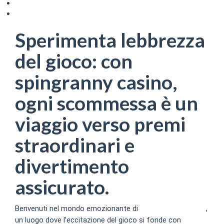
Misure di Sicurezza e Gioco Responsabile
Supporto Clienti e Assistenza Multilingue
Sperimenta lebbrezza
del gioco: con
spingranny casino,
ogni scommessa è un
viaggio verso premi
straordinari e
divertimento
assicurato.
Benvenuti nel mondo emozionante di
spingranny casino
,
un luogo dove l’eccitazione del gioco si fonde con