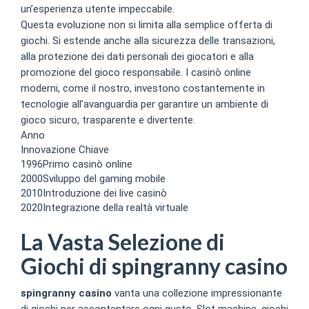
un’esperienza utente impeccabile.
Questa evoluzione non si limita alla semplice offerta di
giochi. Si estende anche alla sicurezza delle transazioni,
alla protezione dei dati personali dei giocatori e alla
promozione del gioco responsabile. I casinò online
moderni, come il nostro, investono costantemente in
tecnologie all’avanguardia per garantire un ambiente di
gioco sicuro, trasparente e divertente.
Anno
Innovazione Chiave
1996
Primo casinò online
2000
Sviluppo del gaming mobile
2010
Introduzione dei live casinò
2020
Integrazione della realtà virtuale
La Vasta Selezione di
Giochi di spingranny casino
spingranny casino
vanta una collezione impressionante
di giochi per accontentare ogni gusto. Slot machine, giochi