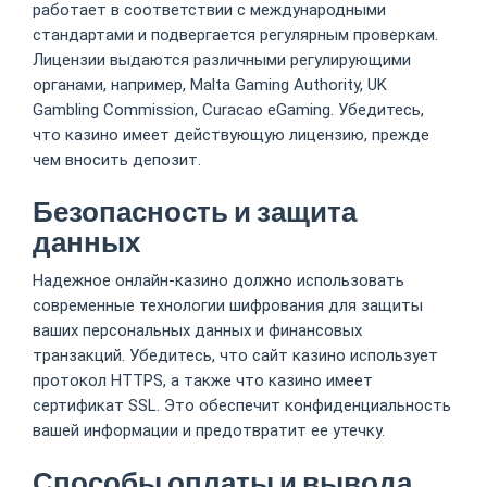
работает в соответствии с международными
стандартами и подвергается регулярным проверкам.
Лицензии выдаются различными регулирующими
органами, например, Malta Gaming Authority, UK
Gambling Commission, Curacao eGaming. Убедитесь,
что казино имеет действующую лицензию, прежде
чем вносить депозит.
Безопасность и защита
данных
Надежное онлайн-казино должно использовать
современные технологии шифрования для защиты
ваших персональных данных и финансовых
транзакций. Убедитесь, что сайт казино использует
протокол HTTPS, а также что казино имеет
сертификат SSL. Это обеспечит конфиденциальность
вашей информации и предотвратит ее утечку.
Способы оплаты и вывода