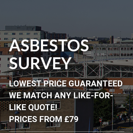
ASBESTOS
SURVEY
LOWEST PRICE GUARANTEED
WE MATCH ANY LIKE-FOR-
LIKE QUOTE!
PRICES FROM £79