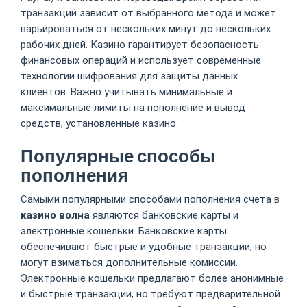
транзакций зависит от выбранного метода и может
варьироваться от нескольких минут до нескольких
рабочих дней. Казино гарантирует безопасность
финансовых операций и использует современные
технологии шифрования для защиты данных
клиентов. Важно учитывать минимальные и
максимальные лимиты на пополнение и вывод
средств, установленные казино.
Популярные способы
пополнения
Самыми популярными способами пополнения счета в
казино волна
являются банковские карты и
электронные кошельки. Банковские карты
обеспечивают быстрые и удобные транзакции, но
могут взиматься дополнительные комиссии.
Электронные кошельки предлагают более анонимные
и быстрые транзакции, но требуют предварительной