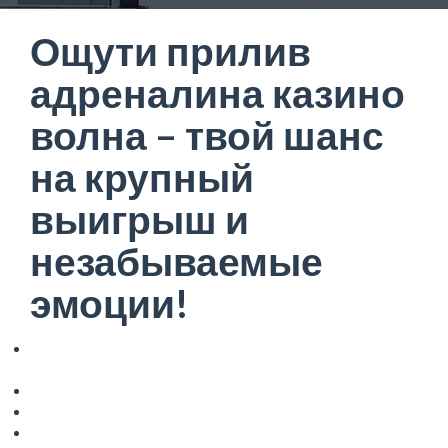
Ощути прилив
адреналина казино
волна – твой шанс
на крупный
выигрыш и
незабываемые
эмоции!
Ощути прилив адреналина: казино волна – твой шанс
на крупный выигрыш и незабываемые эмоции!
Разнообразие игровых автоматов в казино волна
Бонусы и акции для новых и постоянных игроков
Варианты приветственных бонусов