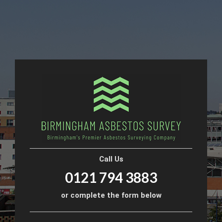
Call Us
0121 794 3883
or complete the form below