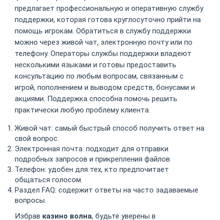
предлагает профессиональную и оперативную службу
поддержки, которая готова круглосуточно прийти на
помощь игрокам. Обратиться в службу поддержки
можно через живой чат, электронную почту или по
телефону. Операторы службы поддержки владеют
несколькими языками и готовы предоставить
консультацию по любым вопросам, связанным с
игрой, пополнением и выводом средств, бонусами и
акциями. Поддержка способна помочь решить
практически любую проблему клиента.
Живой чат: самый быстрый способ получить ответ на
свой вопрос.
Электронная почта: подходит для отправки
подробных запросов и прикрепления файлов.
Телефон: удобен для тех, кто предпочитает
общаться голосом.
Раздел FAQ: содержит ответы на часто задаваемые
вопросы.
Избрав
казино волна
, будьте уверены в