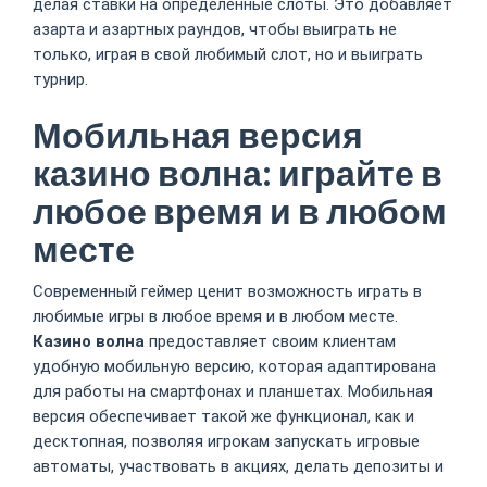
делая ставки на определенные слоты. Это добавляет
азарта и азартных раундов, чтобы выиграть не
только, играя в свой любимый слот, но и выиграть
турнир.
Мобильная версия
казино волна: играйте в
любое время и в любом
месте
Современный геймер ценит возможность играть в
любимые игры в любое время и в любом месте.
Казино волна
предоставляет своим клиентам
удобную мобильную версию, которая адаптирована
для работы на смартфонах и планшетах. Мобильная
версия обеспечивает такой же функционал, как и
десктопная, позволяя игрокам запускать игровые
автоматы, участвовать в акциях, делать депозиты и