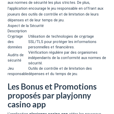
aux normes de sécurité les plus strictes. De plus,
l’application encourage le jeu responsable en offrant aux
joueurs des outils de contrôle et de limitation de leurs
dépenses et de leur temps de jeu.
Aspect de la Sécurité
Description
Cryptage
Utilisation de technologies de cryptage
des
SSL/TLS pour protéger les informations
données
personnelles et financières.
Vérification régulière par des organismes
Audits de
indépendants de la conformité aux normes de
sécurité
sécurité.
Jeu
Outils de contrôle et de limitation des
responsable
dépenses et du temps de jeu.
Les Bonus et Promotions
proposés par playjonny
casino app