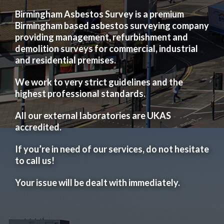
Birmingham Asbestos Survey is a premium
Birmingham based asbestos surveying company
providing management, refurbishment and
demolition surveys for commercial, industrial
and residential premises.
We work to very strict guidelines and the
highest professional standards.
All our external laboratories are UKAS
accredited.
If you’re in need of our services, do not hesitate
to call us!
Your issue will be dealt with immediately.