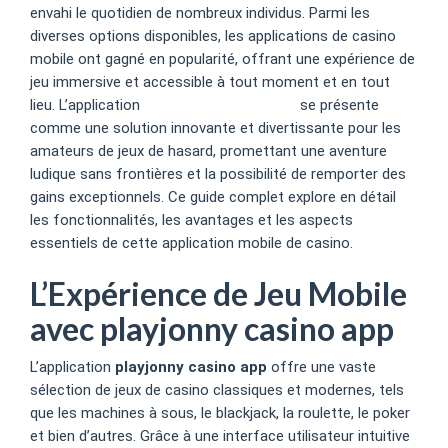
envahi le quotidien de nombreux individus. Parmi les
diverses options disponibles, les applications de casino
mobile ont gagné en popularité, offrant une expérience de
jeu immersive et accessible à tout moment et en tout
lieu. L’application
playjonny casino app
se présente
comme une solution innovante et divertissante pour les
amateurs de jeux de hasard, promettant une aventure
ludique sans frontières et la possibilité de remporter des
gains exceptionnels. Ce guide complet explore en détail
les fonctionnalités, les avantages et les aspects
essentiels de cette application mobile de casino.
L’Expérience de Jeu Mobile
avec playjonny casino app
L’application
playjonny casino app
offre une vaste
sélection de jeux de casino classiques et modernes, tels
que les machines à sous, le blackjack, la roulette, le poker
et bien d’autres. Grâce à une interface utilisateur intuitive