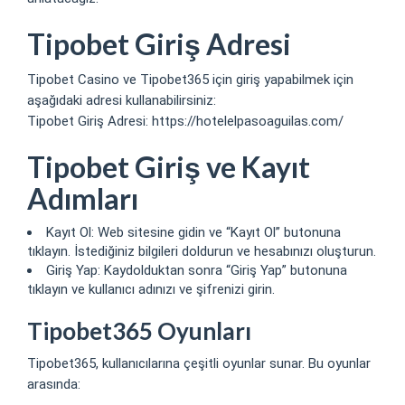
Tipobet Giriş Adresi
Tipobet Casino ve Tipobet365 için giriş yapabilmek için
aşağıdaki adresi kullanabilirsiniz:
Tipobet Giriş Adresi: https://hotelelpasoaguilas.com/
Tipobet Giriş ve Kayıt
Adımları
Kayıt Ol: Web sitesine gidin ve “Kayıt Ol” butonuna
tıklayın. İstediğiniz bilgileri doldurun ve hesabınızı oluşturun.
Giriş Yap: Kaydolduktan sonra “Giriş Yap” butonuna
tıklayın ve kullanıcı adınızı ve şifrenizi girin.
Tipobet365 Oyunları
Tipobet365, kullanıcılarına çeşitli oyunlar sunar. Bu oyunlar
arasında: