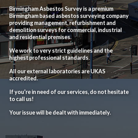
Birmingham Asbestos Survey is a premium
Birmingham based asbestos surveying company
providing management, refurbishment and
demolition surveys for commercial, industrial
and residential premises.
We work to very strict guidelines and the
highest professional standards.
All our external laboratories are UKAS
accredited.
If you’re in need of our services, do not hesitate
to call us!
Your issue will be dealt with immediately.