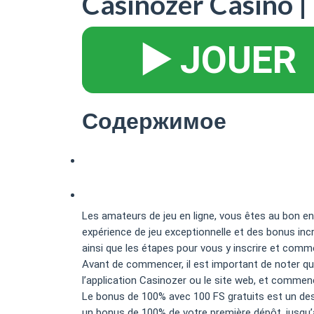
Casinozer Casino |
▶️ JOUER
Содержимое
Casinozer Casino : La Nouve
Bonus De 100% avec 100 FS 
Les amateurs de jeu en ligne, vous êtes au bon end
expérience de jeu exceptionnelle et des bonus inc
ainsi que les étapes pour vous y inscrire et comme
Avant de commencer, il est important de noter qu
l’application Casinozer ou le site web, et comme
Le bonus de 100% avec 100 FS gratuits est un des p
un bonus de 100% de votre première dépôt, jusqu’à