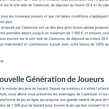
rire sur le site web de Casinozer, de déposer au moins 20 € et de va
e pour les nouveaux joueurs et que certaines conditions s’appliquen
oir plus.
proposé par Casinozer est un des plus gros bonus jamais proposé par
tre première dépôt, jusqu’à un maximum de 1 000 €, et ensuite, vous
 vous inscrire sur le site web de Casinozer, de déposer au moins 20 €
vous maintenant et commencez à jouer avec votre bonus de 100% ave
zer
Nouvelle Génération de Joueurs
é le monde des jeux de hasard. Depuis sa création, il a attiré l’atte
rticle, nous allons vous présenter les avantages de Casinozer et le
ateforme de jeu en ligne qui propose une grande variété de jeux de ha
lus de 1 000 jeux de hasard pour trouver le jeu qui leur convient le 