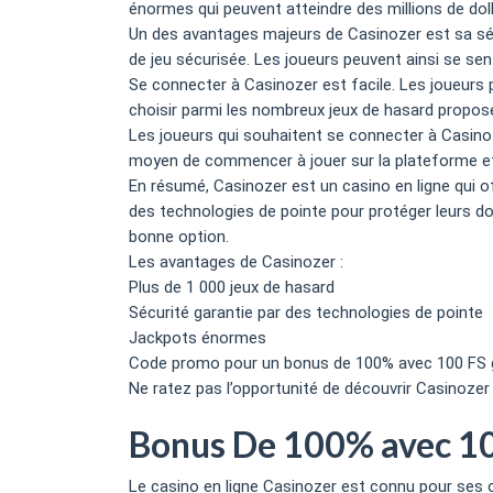
énormes qui peuvent atteindre des millions de doll
Un des avantages majeurs de Casinozer est sa sécu
de jeu sécurisée. Les joueurs peuvent ainsi se sen
Se connecter à Casinozer est facile. Les joueurs 
choisir parmi les nombreux jeux de hasard propo
Les joueurs qui souhaitent se connecter à Casinoz
moyen de commencer à jouer sur la plateforme et 
En résumé, Casinozer est un casino en ligne qui of
des technologies de pointe pour protéger leurs d
bonne option.
Les avantages de Casinozer :
Plus de 1 000 jeux de hasard
Sécurité garantie par des technologies de pointe
Jackpots énormes
Code promo pour un bonus de 100% avec 100 FS g
Ne ratez pas l’opportunité de découvrir Casinozer 
Bonus De 100% avec 10
Le casino en ligne Casinozer est connu pour ses o