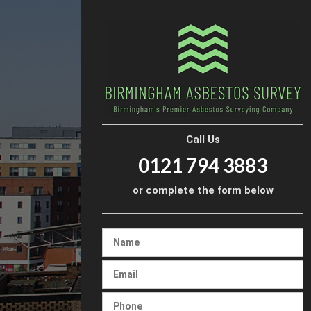
Call Us
0121 794 3883
or complete the form below