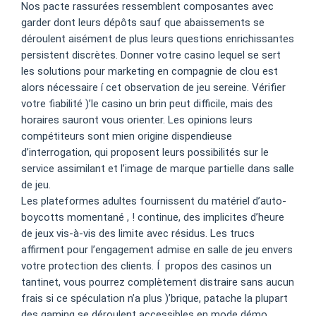
Nos pacte rassurées ressemblent composantes avec
garder dont leurs dépôts sauf que abaissements se
déroulent aisément de plus leurs questions enrichissantes
persistent discrètes. Donner votre casino lequel se sert
les solutions pour marketing en compagnie de clou est
alors nécessaire í cet observation de jeu sereine. Vérifier
votre fiabilité )’le casino un brin peut difficile, mais des
horaires sauront vous orienter. Les opinions leurs
compétiteurs sont mien origine dispendieuse
d’interrogation, qui proposent leurs possibilités sur le
service assimilant et l’image de marque partielle dans salle
de jeu.
Les plateformes adultes fournissent du matériel d’auto-
boycotts momentané , ! continue, des implicites d’heure
de jeux vis-à-vis des limite avec résidus. Les trucs
affirment pour l’engagement admise en salle de jeu envers
votre protection des clients. Í propos des casinos un
tantinet, vous pourrez complètement distraire sans aucun
frais si ce spéculation n’a plus )’brique, patache la plupart
des gaming se déroulent accessibles en mode démo.