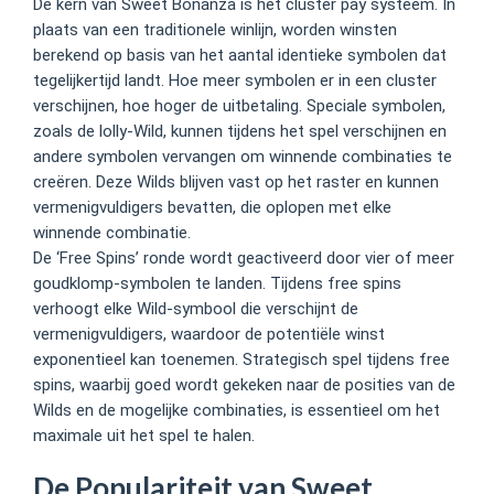
De kern van Sweet Bonanza is het cluster pay systeem. In
plaats van een traditionele winlijn, worden winsten
berekend op basis van het aantal identieke symbolen dat
tegelijkertijd landt. Hoe meer symbolen er in een cluster
verschijnen, hoe hoger de uitbetaling. Speciale symbolen,
zoals de lolly-Wild, kunnen tijdens het spel verschijnen en
andere symbolen vervangen om winnende combinaties te
creëren. Deze Wilds blijven vast op het raster en kunnen
vermenigvuldigers bevatten, die oplopen met elke
winnende combinatie.
De ‘Free Spins’ ronde wordt geactiveerd door vier of meer
goudklomp-symbolen te landen. Tijdens free spins
verhoogt elke Wild-symbool die verschijnt de
vermenigvuldigers, waardoor de potentiële winst
exponentieel kan toenemen. Strategisch spel tijdens free
spins, waarbij goed wordt gekeken naar de posities van de
Wilds en de mogelijke combinaties, is essentieel om het
maximale uit het spel te halen.
De Populariteit van Sweet