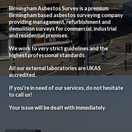
Birmingham Asbestos Survey is a premium
Birmingham based asbestos surveying company
providing management, refurbishment and
demolition surveys for commercial, industrial
and residential premises.
We work to very strict guidelines and the
highest professional standards.
All our external laboratories are UKAS
accredited.
If you’re in need of our services, do not hesitate
to call us!
Your issue will be dealt with immediately.