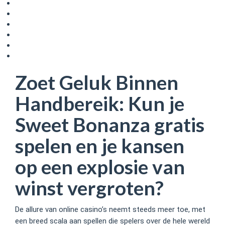
Voordelen van Demo-Versies
Waar Vind je Gratis Sweet Bonanza Spellen?
Tips en Strategieën voor Sweet Bonanza
Inzet Strategieën
Het Belang van Volatiliteit
Sweet Bonanza voor Mobiele Spelers
Zoet Geluk Binnen
Handbereik: Kun je
Sweet Bonanza gratis
spelen en je kansen
op een explosie van
winst vergroten?
De allure van online casino’s neemt steeds meer toe, met
een breed scala aan spellen die spelers over de hele wereld