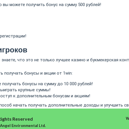
о вы можете получить бонус на сумму 500 рублей!
 регистрации!
игроков
 знаете, что это не только лучшее казино и букмекерская конт
ь получать бонусы и акции от 1win:
е получать бонусы на сумму до 10 000 рублей!
 выиграть крупные суммы!
доступ к дополнительным бонусам и акциям!
способ начать получать дополнительные доходы и улучшить св
Rights Reserved
W
 Angel Environmental Ltd.