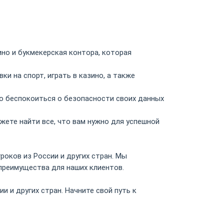
ино и букмекерская контора, которая
ки на спорт, играть в казино, а также
но беспокоиться о безопасности своих данных
ожете найти все, что вам нужно для успешной
роков из России и других стран. Мы
преимущества для наших клиентов.
и и других стран. Начните свой путь к