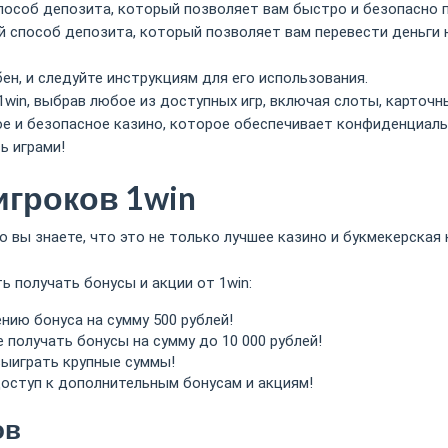
пособ депозита, который позволяет вам быстро и безопасно п
й способ депозита, который позволяет вам перевести деньги 
н, и следуйте инструкциям для его использования.
1win, выбрав любое из доступных игр, включая слоты, карточны
ое и безопасное казино, которое обеспечивает конфиденциаль
ь играми!
игроков 1win
о вы знаете, что это не только лучшее казино и букмекерская 
ь получать бонусы и акции от 1win:
ению бонуса на сумму 500 рублей!
е получать бонусы на сумму до 10 000 рублей!
 выиграть крупные суммы!
доступ к дополнительным бонусам и акциям!
ов