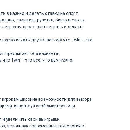
ть в казино и делать ставки на спорт.
азино, такие как рулетка, бинго и слоты.
яет игрокам продолжать играть и делать
 нужно искать других, потому что 1win – это
win предлагает оба варианта.
 что 1win – это все, что вам нужно.
ет игрокам широкие возможности для выбора.
 время, используя свой смартфон или
т и увеличить свои выигрыши.
ов, используя современные технологии и