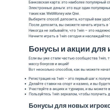
Банковская карта: это наиболее популярный с
Электронные деньги: это еще один популярны
таких как WebMoney или Qiwi.
Выберите способ депозита, который вам удобе
После депозита, вы сможете начать играть в 
Никогда не забывайте, что 1win – это надежн
Начните играть в 1win сегодня и наслаждайтес
Бонусы и акции для 
Если вы уже стали частью сообщества 1win, т
массу бонусов и акций!
Вот несколько способов, как вы можете начат
Регистрация на 1win – это первый шаг к получ
Делайте ставки на спорт и казино, и вы будет
Участвуйте в акциях и турнирах, и вы можете
Пользуйтесь 1win зеркалом, чтобы получить 
Бонусы для новых игрок