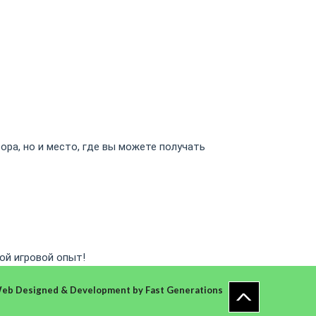
ора, но и место, где вы можете получать
ой игровой опыт!
eb Designed & Development
by
Fast Generations