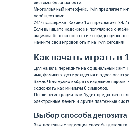
системы безопасности.
Многоязычный интерфейс. 1win предлагает инт
сообществами.
24/7 поддержка. Казино 1win предлагает 24/7
Если вы ищете надежное и популярное онлайн-
акциями, безопасностью и конфиденциальност
Начните свой игровой опыт на 1win сегодня!
Как начать играть в 
Для начала, перейдите на официальный сайт 1
имя, фамилию, дату рождения и адрес электр
Важно! Вам нужно выбрать надежное пароль, 
содержать как минимум 8 символов.
После регистрации, вам будет предложено сде
электронные деньги и другие платежные сист
Выбор способа депозита
Вам доступны следующие способы депозита: