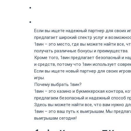
Бонусы для новых игрок
Бонусы для постоянных 
Если вы ищете надежный партнер для своих иг
предлагает широкий спектр услуг и возможнос
1вин – это место, где вы можете найти все, ч
получать различные бонусы и преимущества.
Кроме того, 1вин предлагает безопасный и н
и средств, потому что 1вин использует совр
Если вы ищете новый партнер для своих игров
игры.
Почему выбрать 1вин?
1вин – это казино и букмекерская контора, к
предлагаем безопасный и надежный способ пр
Здесь вы можете найти все, что вам нужно дл
1вин – это ваш путь к выигрышам. Мы предлага
выигрышам сегодня!