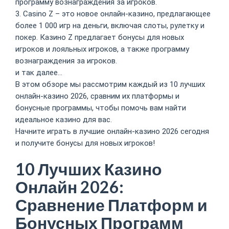
программу вознаграждения за игроков.
3. Casino Z – это новое онлайн-казино, предлагающее
более 1 000 игр на деньги, включая слоты, рулетку и
покер. Казино Z предлагает бонусы для новых
игроков и лояльных игроков, а также программу
вознаграждения за игроков.
и так далее…
В этом обзоре мы рассмотрим каждый из 10 лучших
онлайн-казино 2026, сравним их платформы и
бонусные программы, чтобы помочь вам найти
идеальное казино для вас.
Начните играть в лучшие онлайн-казино 2026 сегодня
и получите бонусы для новых игроков!
10 Лучших Казино
Онлайн 2026:
Сравнение Платформ и
Бонусных Программ