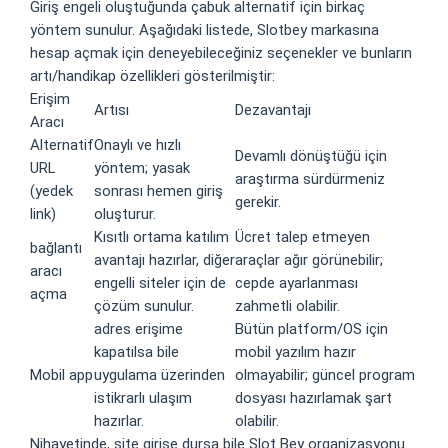
Giriş engeli oluştuğunda çabuk alternatif için birkaç
yöntem sunulur. Aşağıdaki listede, Slotbey markasına
hesap açmak için deneyebileceğiniz seçenekler ve bunların
artı/handikap özellikleri gösterilmiştir:
Erişim
Artısı
Dezavantajı
Aracı
Alternatif
Onaylı ve hızlı
Devamlı dönüştüğü için
URL
yöntem; yasak
araştırma sürdürmeniz
(yedek
sonrası hemen giriş
gerekir.
link)
oluşturur.
Kısıtlı ortama katılım
Ücret talep etmeyen
bağlantı
avantajı hazırlar, diğer
araçlar ağır görünebilir;
aracı
engelli siteler için de
cepde ayarlanması
açma
çözüm sunulur.
zahmetli olabilir.
adres erişime
Bütün platform/OS için
kapatılsa bile
mobil yazılım hazır
Mobil app
uygulama üzerinden
olmayabilir; güncel program
istikrarlı ulaşım
dosyası hazırlamak şart
hazırlar.
olabilir.
Nihayetinde, site girişe dursa bile Slot Bey organizasyonu