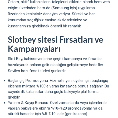
Ortam, aktif kullanıcıların taleplerini dikkate alarak hem web
erişim üzerinden hem de (Samsung için) uygulama
üzerinden kesintisiz deneyim veriyor. Sürekli ve her
konumdan seçtiğiniz casino aktivitelerinize ve
kumarlarınıza girebilmek önemli bir rahatlık.
Slotbey sitesi Fırsatları ve
Kampanyaları
Slot Bey, bahisseverlerine çeşitli kampanya ve fırsatlar
hazırlayarak onların gelir olasılığını geliştirmeye hedefler.
Sevilen bazı fırsat türleri şunlardır:
Başlangıç Promosyonu: Hizmete yeni üyeler için başlangıç
eklenen miktara %100’e varan katsayıda bonus sağlanır. Bu
sayede ilk kullanıcılar daha güçlü bakiyeyle platforma
girebilir.
Yatırım & Kayıp Bonusu: Özel zamanlarda veya işlemlerde
yapılan bakiyelere ekstra %10-%20 promosyonlar ya da
sürekli hasarlar için %5-%10 iade (geri kazanç)