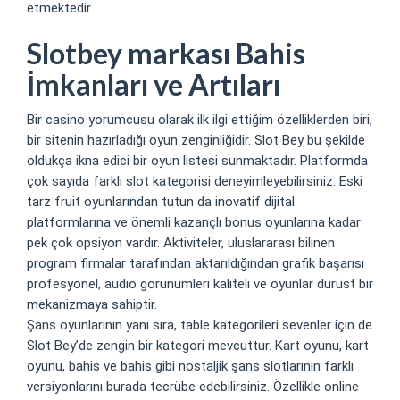
etmektedir.
Slotbey markası Bahis
İmkanları ve Artıları
Bir casino yorumcusu olarak ilk ilgi ettiğim özelliklerden biri,
bir sitenin hazırladığı oyun zenginliğidir. Slot Bey bu şekilde
oldukça ikna edici bir oyun listesi sunmaktadır. Platformda
çok sayıda farklı slot kategorisi deneyimleyebilirsiniz. Eski
tarz fruit oyunlarından tutun da inovatif dijital
platformlarına ve önemli kazançlı bonus oyunlarına kadar
pek çok opsiyon vardır. Aktiviteler, uluslararası bilinen
program firmalar tarafından aktarıldığından grafik başarısı
profesyonel, audio görünümleri kaliteli ve oyunlar dürüst bir
mekanizmaya sahiptir.
Şans oyunlarının yanı sıra, table kategorileri sevenler için de
Slot Bey’de zengin bir kategori mevcuttur. Kart oyunu, kart
oyunu, bahis ve bahis gibi nostaljik şans slotlarının farklı
versiyonlarını burada tecrübe edebilirsiniz. Özellikle online