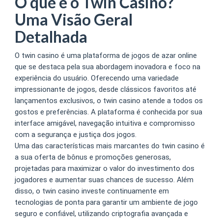
O que é o Twin Casino?
Uma Visão Geral
Detalhada
O twin casino é uma plataforma de jogos de azar online
que se destaca pela sua abordagem inovadora e foco na
experiência do usuário. Oferecendo uma variedade
impressionante de jogos, desde clássicos favoritos até
lançamentos exclusivos, o twin casino atende a todos os
gostos e preferências. A plataforma é conhecida por sua
interface amigável, navegação intuitiva e compromisso
com a segurança e justiça dos jogos.
Uma das características mais marcantes do twin casino é
a sua oferta de bônus e promoções generosas,
projetadas para maximizar o valor do investimento dos
jogadores e aumentar suas chances de sucesso. Além
disso, o twin casino investe continuamente em
tecnologias de ponta para garantir um ambiente de jogo
seguro e confiável, utilizando criptografia avançada e