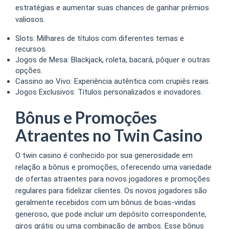
estratégias e aumentar suas chances de ganhar prêmios
valiosos.
Slots: Milhares de títulos com diferentes temas e
recursos.
Jogos de Mesa: Blackjack, roleta, bacará, pôquer e outras
opções.
Cassino ao Vivo: Experiência autêntica com crupiês reais.
Jogos Exclusivos: Títulos personalizados e inovadores.
Bônus e Promoções
Atraentes no Twin Casino
O twin casino é conhecido por sua generosidade em
relação a bônus e promoções, oferecendo uma variedade
de ofertas atraentes para novos jogadores e promoções
regulares para fidelizar clientes. Os novos jogadores são
geralmente recebidos com um bônus de boas-vindas
generoso, que pode incluir um depósito correspondente,
giros grátis ou uma combinação de ambos. Esse bônus