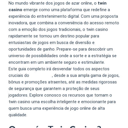
No mundo vibrante dos jogos de azar online, o
twin
casino
emerge como uma plataforma que redefine a
experiência do entretenimento digital. Com uma proposta
inovadora, que combina a conveniência do acesso remoto
com a emoção dos jogos tradicionais, o twin casino
rapidamente se tornou um destino popular para
entusiastas de jogos em busca de diversão e
oportunidades de ganho. Prepare-se para descobrir um
universo de possibilidades onde a sorte e a estratégia se
encontram em um ambiente seguro e estimulante.
Este guia completo irá desvendar todos os aspectos
cruciais do
twin casino
, desde a sua ampla gama de jogos,
bônus e promoções atraentes, até as medidas rigorosas
de segurança que garantem a proteção de seus
jogadores. Explore conosco os recursos que tornam o
twin casino uma escolha inteligente e emocionante para
quem busca uma experiência de jogo online de alta
qualidade.