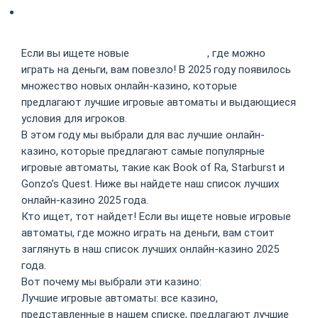
Как выбрать лучшее онлайн-
казино для себя
Если вы ищете новые
казино онлайн
, где можно
играть на деньги, вам повезло! В 2025 году появилось
множество новых онлайн-казино, которые
предлагают лучшие игровые автоматы и выдающиеся
условия для игроков.
В этом году мы выбрали для вас лучшие онлайн-
казино, которые предлагают самые популярные
игровые автоматы, такие как Book of Ra, Starburst и
Gonzo’s Quest. Ниже вы найдете наш список лучших
онлайн-казино 2025 года.
Кто ищет, тот найдет! Если вы ищете новые игровые
автоматы, где можно играть на деньги, вам стоит
заглянуть в наш список лучших онлайн-казино 2025
года.
Вот почему мы выбрали эти казино:
Лучшие игровые автоматы: все казино,
представленные в нашем списке, предлагают лучшие