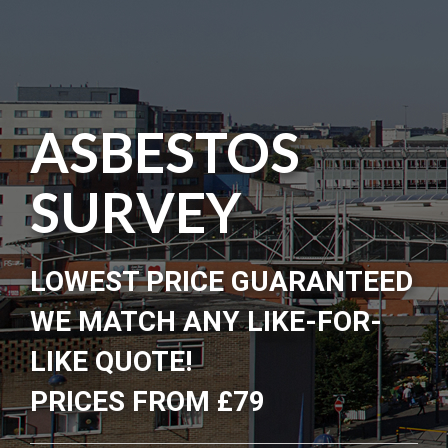
ASBESTOS
SURVEY
LOWEST PRICE GUARANTEED
WE MATCH ANY LIKE-FOR-
LIKE QUOTE!
PRICES FROM £79