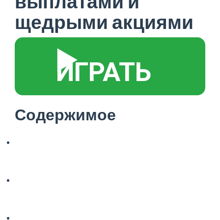
выплатами и
щедрыми акциями
▶️
ИГРАТЬ
Содержимое
Критерии выбора:
безопасность и лицензия
Важные аспекты
безопасности
Важные аспекты лицензии