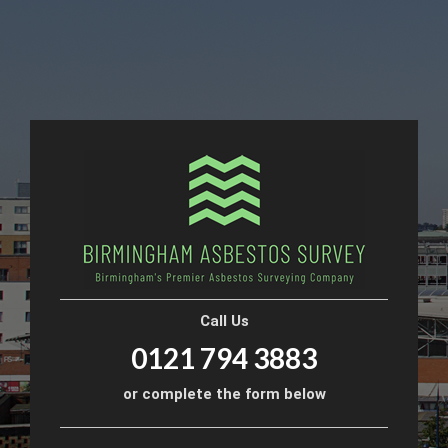
Call Us
0121 794 3883
or complete the form below