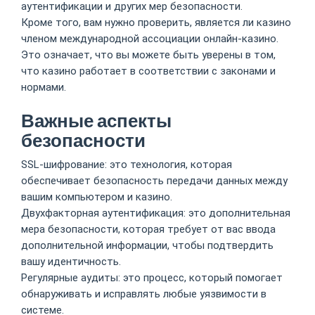
аутентификации и других мер безопасности.
Кроме того, вам нужно проверить, является ли казино
членом международной ассоциации онлайн-казино.
Это означает, что вы можете быть уверены в том,
что казино работает в соответствии с законами и
нормами.
Важные аспекты
безопасности
SSL-шифрование: это технология, которая
обеспечивает безопасность передачи данных между
вашим компьютером и казино.
Двухфакторная аутентификация: это дополнительная
мера безопасности, которая требует от вас ввода
дополнительной информации, чтобы подтвердить
вашу идентичность.
Регулярные аудиты: это процесс, который помогает
обнаруживать и исправлять любые уязвимости в
системе.