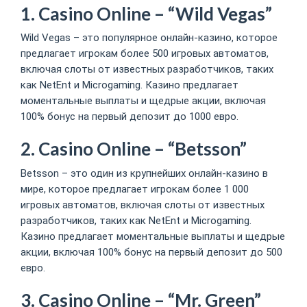
1. Casino Online – “Wild Vegas”
Wild Vegas – это популярное онлайн-казино, которое
предлагает игрокам более 500 игровых автоматов,
включая слоты от известных разработчиков, таких
как NetEnt и Microgaming. Казино предлагает
моментальные выплаты и щедрые акции, включая
100% бонус на первый депозит до 1000 евро.
2. Casino Online – “Betsson”
Betsson – это один из крупнейших онлайн-казино в
мире, которое предлагает игрокам более 1 000
игровых автоматов, включая слоты от известных
разработчиков, таких как NetEnt и Microgaming.
Казино предлагает моментальные выплаты и щедрые
акции, включая 100% бонус на первый депозит до 500
евро.
3. Casino Online – “Mr. Green”