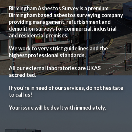
Birmingham Asbestos Survey is a premium
Birmingham based asbestos surveying company
providing management, refurbishment and
demolition surveys for commercial, industrial
and residential premises.
We work to very strict guidelines and the
highest professional standards.
All our external laboratories are UKAS
accredited.
If you’re in need of our services, do not hesitate
to call us!
Your issue will be dealt with immediately.