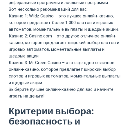
реферальные программы и лояльные программы.
Вот несколько рекомендаций для вас:
Казино 1: Wildz Casino – это лучшее онлайн-казино,
которое предлагает более 1 000 слотов и игровых
автоматов, моментальные выплаты и щедрые акции.
Казино 2: Casino.com – это другое отличное онлайн-
казино, которое предлагает широкий выбор слотов и
игровых автоматов, моментальные выплаты и
щедрые акции.
Казино 3: Mr Green Casino – это еще одно отличное
онлайн-казино, которое предлагает широкий выбор
слотов и игровых автоматов, моментальные выплаты
и щедрые акции.
Выберите лучшее онлайн-казино для вас и начните
играть на деньги!
Критерии выбора:
безопасность и