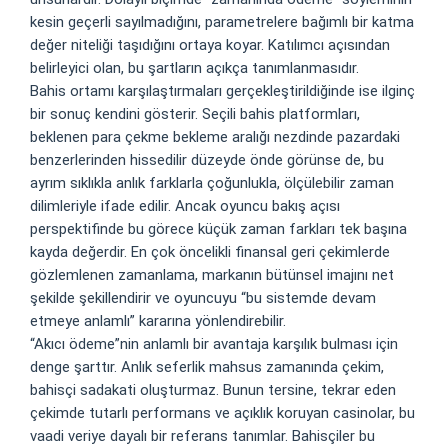
kesin geçerli sayılmadığını, parametrelere bağımlı bir katma
değer niteliği taşıdığını ortaya koyar. Katılımcı açısından
belirleyici olan, bu şartların açıkça tanımlanmasıdır.
Bahis ortamı karşılaştırmaları gerçekleştirildiğinde ise ilginç
bir sonuç kendini gösterir. Seçili bahis platformları,
beklenen para çekme bekleme aralığı nezdinde pazardaki
benzerlerinden hissedilir düzeyde önde görünse de, bu
ayrım sıklıkla anlık farklarla çoğunlukla, ölçülebilir zaman
dilimleriyle ifade edilir. Ancak oyuncu bakış açısı
perspektifinde bu görece küçük zaman farkları tek başına
kayda değerdir. En çok öncelikli finansal geri çekimlerde
gözlemlenen zamanlama, markanın bütünsel imajını net
şekilde şekillendirir ve oyuncuyu “bu sistemde devam
etmeye anlamlı” kararına yönlendirebilir.
“Akıcı ödeme”nin anlamlı bir avantaja karşılık bulması için
denge şarttır. Anlık seferlik mahsus zamanında çekim,
bahisçi sadakati oluşturmaz. Bunun tersine, tekrar eden
çekimde tutarlı performans ve açıklık koruyan casinolar, bu
vaadi veriye dayalı bir referans tanımlar. Bahisçiler bu