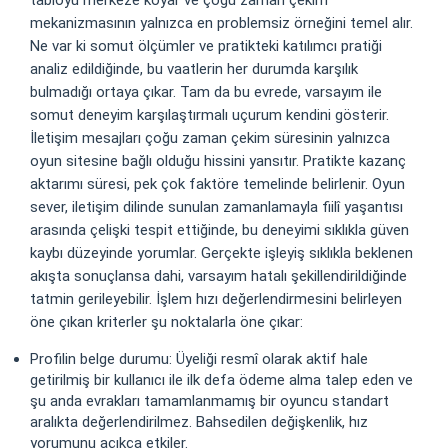
tabloyu merkeze koyar ve çoğu zaman çekim
mekanizmasının yalnızca en problemsiz örneğini temel alır.
Ne var ki somut ölçümler ve pratikteki katılımcı pratiği
analiz edildiğinde, bu vaatlerin her durumda karşılık
bulmadığı ortaya çıkar. Tam da bu evrede, varsayım ile
somut deneyim karşılaştırmalı uçurum kendini gösterir.
İletişim mesajları çoğu zaman çekim süresinin yalnızca
oyun sitesine bağlı olduğu hissini yansıtır. Pratikte kazanç
aktarımı süresi, pek çok faktöre temelinde belirlenir. Oyun
sever, iletişim dilinde sunulan zamanlamayla fiilî yaşantısı
arasında çelişki tespit ettiğinde, bu deneyimi sıklıkla güven
kaybı düzeyinde yorumlar. Gerçekte işleyiş sıklıkla beklenen
akışta sonuçlansa dahi, varsayım hatalı şekillendirildiğinde
tatmin gerileyebilir. İşlem hızı değerlendirmesini belirleyen
öne çıkan kriterler şu noktalarla öne çıkar:
Profilin belge durumu: Üyeliği resmî olarak aktif hale
getirilmiş bir kullanıcı ile ilk defa ödeme alma talep eden ve
şu anda evrakları tamamlanmamış bir oyuncu standart
aralıkta değerlendirilmez. Bahsedilen değişkenlik, hız
yorumunu açıkça etkiler.