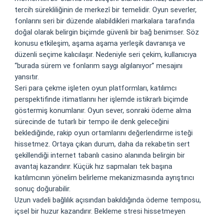
tercih sürekliliğinin de merkezî bir temelidir. Oyun severler,
fonlarını seri bir düzende alabildikleri markalara tarafında
doğal olarak belirgin biçimde güvenli bir bağ benimser. Söz
konusu etkileşim, aşama aşama yerleşik davranışa ve
düzenli seçime kalıcılaşır. Nedeniyle seri çekim, kullanıcıya
“burada sürem ve fonlarım saygı algılanıyor” mesajını
yansıtır.
Seri para çekme işleten oyun platformları, katılımcı
perspektifinde itimatlarını her işlemde istikrarlı biçimde
göstermiş konumlanır. Oyun sever, sonraki ödeme alma
sürecinde de tutarlı bir tempo ile denk geleceğini
beklediğinde, rakip oyun ortamlarını değerlendirme isteği
his­setmez. Ortaya çıkan durum, daha da rekabetin sert
şekillendiği internet tabanlı casino alanında belirgin bir
avantaj kazandırır. Küçük hız sapmaları tek başına
katılımcının yönelim belirleme mekanizmasında ayrıştırıcı
sonuç doğurabilir.
Uzun vadeli bağlılık açısından bakıldığında ödeme temposu,
içsel bir huzur kazandırır. Bekleme stresi hissetmeyen