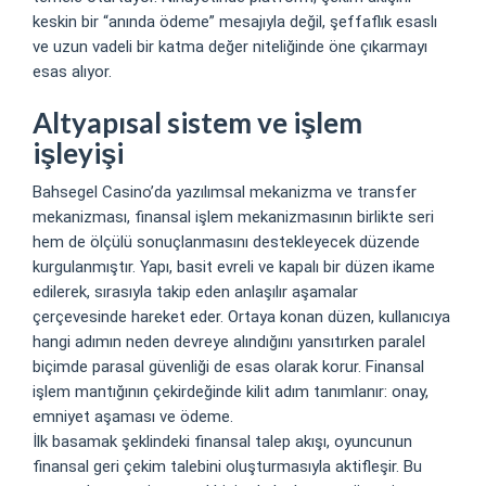
keskin bir “anında ödeme” mesajıyla değil, şeffaflık esaslı
ve uzun vadeli bir katma değer niteliğinde öne çıkarmayı
esas alıyor.
Altyapısal sistem ve işlem
işleyişi
Bahsegel Casino’da yazılımsal mekanizma ve transfer
mekanizması, finansal işlem mekanizmasının birlikte seri
hem de ölçülü sonuçlanmasını destekleyecek düzende
kurgulanmıştır. Yapı, basit evreli ve kapalı bir düzen ikame
edilerek, sırasıyla takip eden anlaşılır aşamalar
çerçevesinde hareket eder. Ortaya konan düzen, kullanıcıya
hangi adımın neden devreye alındığını yansıtırken paralel
biçimde parasal güvenliği de esas olarak korur. Finansal
işlem mantığının çekirdeğinde kilit adım tanımlanır: onay,
emniyet aşaması ve ödeme.
İlk basamak şeklindeki finansal talep akışı, oyuncunun
finansal geri çekim talebini oluşturmasıyla aktifleşir. Bu