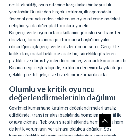
netlik eksikliği, oyun sitesine karşı kalıcı bir kopukluk
yaratabilir. Bu yüzden birçok katılımcı, ilk aşamadaki
finansal geri çekimden takiben ya oyun sitesine sadakat
geliştirir ya da diğer platformlara yönelir.
Bu çerçevede oyun ortamı kullanıcı görüşleri ve transfer
itirazları, tamamlanma performansı başlığının yalın
olmadığını açık çerçevede gözler önüne serer. Gerçekte
kritik olan; makul bekleme aralıkları, süreklilik gösteren
pratikler ve dürüst yönlendirmenin eş zamanlı korunmasıdır.
Bu ana değer eşleştiğinde, katılımcı deneyimi kayda değer
şekilde pozitif gelişir ve hız izlenimi zamanla artar.
Olumlu ve kritik oyuncu
değerlendirmelerinin dağılımı
Çevrimiçi kumarhane katılımcı değerlendirmeleri analiz
edildiğinde, transfer akışı başlığında homojen bir profil ile
ortaya çıkmaz. Tek oyun sitesi hakkında hem olumlu hem
de kritik yorumların yer alması oldukça doğaldır. Söz