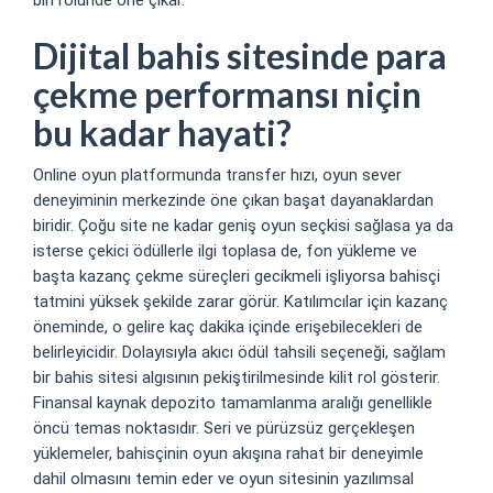
Dijital bahis sitesinde para
çekme performansı niçin
bu kadar hayati?
Online oyun platformunda transfer hızı, oyun sever
deneyiminin merkezinde öne çıkan başat dayanaklardan
biridir. Çoğu site ne kadar geniş oyun seçkisi sağlasa ya da
isterse çekici ödüllerle ilgi toplasa de, fon yükleme ve
başta kazanç çekme süreçleri gecikmeli işliyorsa bahisçi
tatmini yüksek şekilde zarar görür. Katılımcılar için kazanç
öneminde, o gelire kaç dakika içinde erişebilecekleri de
belirleyicidir. Dolayısıyla akıcı ödül tahsili seçeneği, sağlam
bir bahis sitesi algısının pekiştirilmesinde kilit rol gösterir.
Finansal kaynak depozito tamamlanma aralığı genellikle
öncü temas noktasıdır. Seri ve pürüzsüz gerçekleşen
yüklemeler, bahisçinin oyun akışına rahat bir deneyimle
dahil olmasını temin eder ve oyun sitesinin yazılımsal