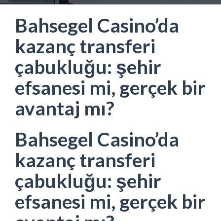
Bahsegel Casino’da
kazanç transferi
çabukluğu: şehir
efsanesi mi, gerçek bir
avantaj mı?
Bahsegel Casino’da
kazanç transferi
çabukluğu: şehir
efsanesi mi, gerçek bir