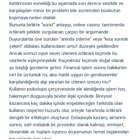
katılımcının esnekliği bu aşamada son derece sınırlıdır ve
karşılaşılan minör bir problem bile sistemden büsbütün
kopmaya neden olabilir.
Bununla birlikte “sürat” anlayışı, online casino tanıtımında
istikrarlı şekilde vurgulanan çarpıcı bir argümandır.
Duyurularda öne sürülen “anında ödeme” veya “kısa sürede
çekim” iddiaları, kullanıcıların umut düzeyini şekillendirir.
Ancak somut oyun sever izlenimi istikrarlı biçimde bu
vaatlerle eşleşmeyebilir. Kaçınılmaz biçimde doğal olarak
şu başlığı gündeme getirir: Finansal işlem süresi hakikaten
net bir üstünlük mı, aksi halde uygun ön gereksinimler
karşılandığında algı yaratan bir izlenim unsuru mu?
Kullanıcı psikolojisi çerçevesinde ele alındığında işlem hızı,
hakimiyet duygusuyla birebir ilişki içindedir. Bireysel
kazancına kaç dakika içinde erişebileceğini farkında olan
kullanıcı nispeten huzurlu olur, siteyle tarafında istikrarlı
dengeli bir etkileşim oluşturur. Dolayısıyla kazanç aktarımı
süresi, salt mekanik bir prosedür olarak kalmaz; emniyet,
devamlılık ve toplam oyuncu doyumunun temel taşlarından
biri rolünde öne çıkar.