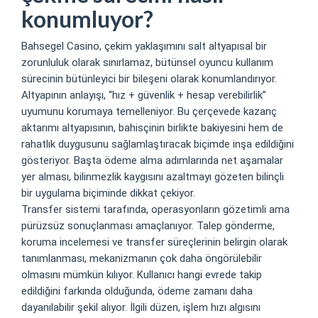
konumluyor?
Bahsegel Casino, çekim yaklaşımını salt altyapısal bir
zorunluluk olarak sınırlamaz, bütünsel oyuncu kullanım
sürecinin bütünleyici bir bileşeni olarak konumlandırıyor.
Altyapının anlayışı, “hız + güvenlik + hesap verebilirlik”
uyumunu korumaya temelleniyor. Bu çerçevede kazanç
aktarımı altyapısının, bahisçinin birlikte bakiyesini hem de
rahatlık duygusunu sağlamlaştıracak biçimde inşa edildiğini
gösteriyor. Başta ödeme alma adımlarında net aşamalar
yer alması, bilinmezlik kaygısını azaltmayı gözeten bilinçli
bir uygulama biçiminde dikkat çekiyor.
Transfer sistemi tarafında, operasyonların gözetimli ama
pürüzsüz sonuçlanması amaçlanıyor. Talep gönderme,
koruma incelemesi ve transfer süreçlerinin belirgin olarak
tanımlanması, mekanizmanın çok daha öngörülebilir
olmasını mümkün kılıyor. Kullanıcı hangi evrede takip
edildiğini farkında olduğunda, ödeme zamanı daha
dayanılabilir şekil alıyor. İlgili düzen, işlem hızı algısını