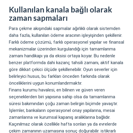
Kullanılan kanala bağlı olarak
zaman sapmaları
Para çekme akışındaki sapmalar ağırlıklı olarak sistemden
daha fazla, kullanılan ödeme aracının işleyişinden şekillenir.
Farklı ödeme çözümü, farklı operasyonel yapılar ve finansal
mekanizmalar üzerinden kurgulandığı için tamamlanma
zamanı handikapı ya da eksisi ortaya koyar. Bu nedenle
benzer platformda dahi kazanç tahsili zamanı, aktif kanala
göre dikkat çekici ölçüde şekillenebilir. Oyun severler için
belirleyici husus, bu farkları önceden farkında olarak
önceliklerini uygun konumlandırmaktır.
Finans kurumu havalesi, en bilinen ve güven veren
seçeneklerden biri yapısına sahip olsa da tamamlanma
süresi bakımından çoğu zaman belirgin biçimde yavaştır.
İşlemler, bankaların operasyonel onay yapılarına, mesai
zamanlarına ve kurumsal kapanış aralıklarına bağlıdır.
Kaçınılmaz olarak özellikle hafta sonları ya da evrelerde
çekim zamanının uzamasına sonuç doğurabilir. istikrarlı