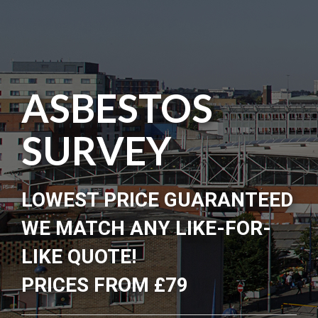
ASBESTOS
SURVEY
LOWEST PRICE GUARANTEED
WE MATCH ANY LIKE-FOR-
LIKE QUOTE!
PRICES FROM £79