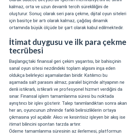
kalmaz, orta ve uzun devamlı tercih sürekliliğini de
oluşturur. Sonuç olarak seri para çekme, dijital oyun siteleri
için basitçe bir artı olarak kalmaz, çağdaş dinamik
ortamında büyük ölçüde bir şart olarak kabul edilmektedir.
İtimat duygusu ve ilk para çekme
tecrübesi
Başlangıçtaki finansal geri çekim yaşantısı, bir bahisçinin
sanal oyun sitesi nezdindeki toplam algısını inşa eden
oldukça belirleyici aşamalardan biridir. Katılımcı bu
aşamada salt parasını almaz; paralel biçimde altyapının ne
denli istikrarlı, istikrarlı ve profesyonel hizmet verdiğini da
sınar. Finansal işlem tamamlanma süresi bu noktada
ayrıştırıcı bir işlev gösterir. Talep tanımlandıktan sonra akan
her an, oyuncunun zihninde farklı belirsizliklerin ortaya
çıkmasına yol açabilir. Akıcı ve kesintisiz işleyen bir akış ise
itimat bilincini spontan tarzda artırır.
Ödeme tamamlanma süresinin az ilerlemesi, platformun