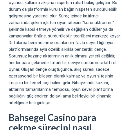
oyuncu, kullanım akışına nispeten rahat bakış geliştirir. Bu
durum da platformla kurulan bağın nispeten sürdürülebilir
gelişmesine yardımcı olur. Süreç içinde katılımcı,
zamanında çekim işleten oyun sitesini “korunaklı adres”
şeklinde kabul etmeye yönelir ve değişken ödüller ya da
kampanyalar önüne, sürdürülebilir tecrübeyi merkeze koyar.
Defalarca benimsenme oranlarının fazla seyrettiği oyun
platformlarında aynı özellik sıklıkla benzerdir: denge.
Sorunsuz kazanç aktarımının anlık olması yeterli değildir,
her bir para çekmede tutarlı bir seviye sürdürmesi kilit rol
oynar. Oluşan denge oluştuğunda, akış süresi sadece
operasyonel bir bileşen olarak kalmaz ve oyun sitesinin
imajının bir temel taşı haline gelir. Nihayetinde kazanç
aktarımı tamamlanma temposu, oyun sever platforma
bağlılığını güçlendiren dolaylı ama belirleyici bir dinamik
niteliğinde belirginleşir.
Bahsegel Casino para
çekme sürecini nasıl