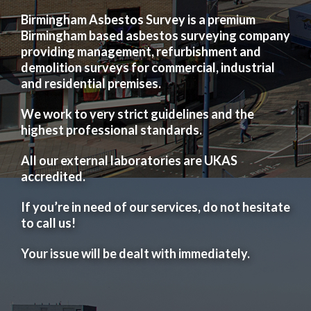
Birmingham Asbestos Survey is a premium
Birmingham based asbestos surveying company
providing management, refurbishment and
demolition surveys for commercial, industrial
and residential premises.
We work to very strict guidelines and the
highest professional standards.
All our external laboratories are UKAS
accredited.
If you’re in need of our services, do not hesitate
to call us!
Your issue will be dealt with immediately.