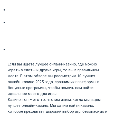
2. Casino Online – “BitStarz”
Выбор Лучших Казино
Онлайн: Критерии и
Методология
Критерии для выбора
лучшего онлайн-казино
Если вы ищете лучшее онлайн-казино, где можно
играть в слоты и другие игры, то вы в правильном
месте. В этом обзоре мы рассмотрим 10 лучших
онлайн-казино 2025 года, сравним их платформы и
бонусные программы, чтобы помочь вам найти
идеальное место для игры.
Казино топ – это то, что мы ищем, когда мы ищем
лучшее онлайн-казино. Мы хотим найти казино,
которое предлагает широкий выбор игр, безопасную и