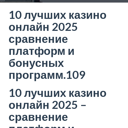
10 лучших казино
онлайн 2025
сравнение
платформ и
бонусных
программ.109
10 лучших казино
онлайн 2025 –
сравнение