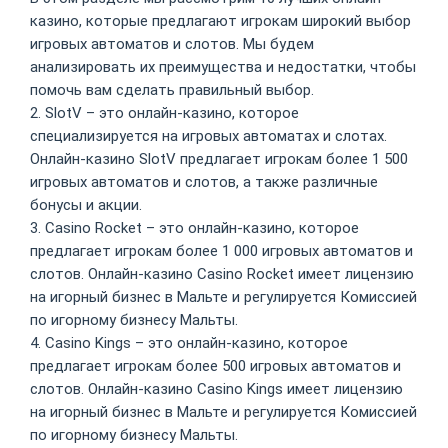
казино, которые предлагают игрокам широкий выбор
игровых автоматов и слотов. Мы будем
анализировать их преимущества и недостатки, чтобы
помочь вам сделать правильный выбор.
2. SlotV – это онлайн-казино, которое
специализируется на игровых автоматах и слотах.
Онлайн-казино SlotV предлагает игрокам более 1 500
игровых автоматов и слотов, а также различные
бонусы и акции.
3. Casino Rocket – это онлайн-казино, которое
предлагает игрокам более 1 000 игровых автоматов и
слотов. Онлайн-казино Casino Rocket имеет лицензию
на игорный бизнес в Мальте и регулируется Комиссией
по игорному бизнесу Мальты.
4. Casino Kings – это онлайн-казино, которое
предлагает игрокам более 500 игровых автоматов и
слотов. Онлайн-казино Casino Kings имеет лицензию
на игорный бизнес в Мальте и регулируется Комиссией
по игорному бизнесу Мальты.