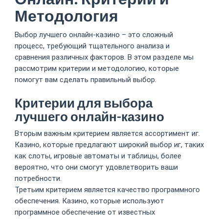
Методология
Выбор лучшего онлайн-казино – это сложный
процесс, требующий тщательного анализа и
сравнения различных факторов. В этом разделе мы
рассмотрим критерии и методологию, которые
помогут вам сделать правильный выбор.
Критерии для выбора
лучшего онлайн-казино
Вторым важным критерием является ассортимент иг.
Казино, которые предлагают широкий выбор иг, таких
как слоты, игровые автоматы и таблицы, более
вероятно, что они смогут удовлетворить ваши
потребности.
Третьим критерием является качество программного
обеспечения. Казино, которые используют
программное обеспечение от известных