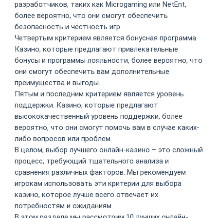
разработчиков, таких как Microgaming или NetEnt,
более вероятно, что они смогут обеспечить
безопасность и честность игр.
Четвертым критерием является бонусная программа.
Казино, которые предлагают привлекательные
бонусы и программы лояльности, более вероятно, что
они смогут обеспечить вам дополнительные
преимущества и выгоды.
Пятым и последним критерием является уровень
поддержки. Казино, которые предлагают
высококачественный уровень поддержки, более
вероятно, что они смогут помочь вам в случае каких-
либо вопросов или проблем.
В целом, выбор лучшего онлайн-казино – это сложный
процесс, требующий тщательного анализа и
сравнения различных факторов. Мы рекомендуем
игрокам использовать эти критерии для выбора
казино, которое лучше всего отвечает их
потребностям и ожиданиям.
В этом разделе мы рассмотрим 10 лучших онлайн-