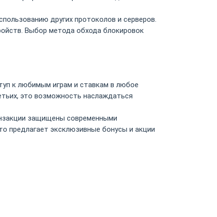
спользованию других протоколов и серверов.
ройств. Выбор метода обхода блокировок
ступ к любимым играм и ставкам в любое
ретьих, это возможность наслаждаться
ранзакции защищены современными
сто предлагает эксклюзивные бонусы и акции