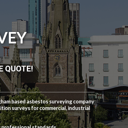
VEY
E QUOTE!
ngham based asbestos surveying company
ion surveys for commercial, industrial
t professional standards.