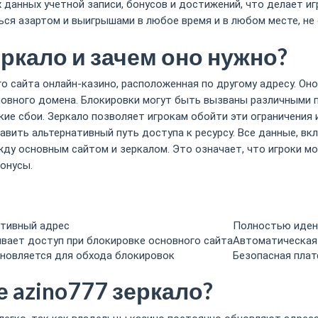
х данных учетной записи, бонусов и достижений, что делает 
ся азартом и выигрышами в любое время и в любом месте, не
еркало и зачем оно нужно?
го сайта онлайн-казино, расположенная по другому адресу. О
новного домена. Блокировки могут быть вызваны различными п
ие сбои. Зеркало позволяет игрокам обойти эти ограничения 
авить альтернативный путь доступа к ресурсу. Все данные, вк
ду основным сайтом и зеркалом. Это означает, что игроки м
бонусы.
ативный адрес
Полностью иден
вает доступ при блокировке основного сайта
Автоматическая
новляется для обхода блокировок
Безопасная плат
е azino777 зеркало?