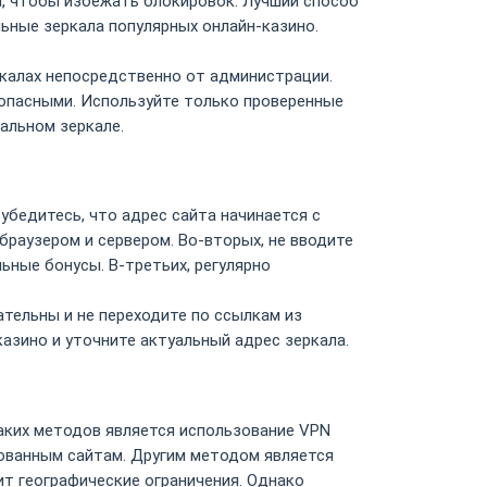
а, чтобы избежать блокировок. Лучший способ
ьные зеркала популярных онлайн-казино.
калах непосредственно от администрации.
зопасными. Используйте только проверенные
альном зеркале.
л
убедитесь, что адрес сайта начинается с
браузером и сервером. Во-вторых, не вводите
ьные бонусы. В-третьих, регулярно
ательны и не переходите по ссылкам из
казино и уточните актуальный адрес зеркала.
аких методов является использование VPN
ированным сайтам. Другим методом является
т географические ограничения. Однако