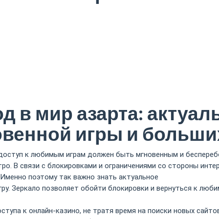
zino777 зеркало для мгновенной игры и больших выигрышей.
о?
вании зеркал
нии зеркала?
зеркала?
 в мир азарта: актуал
овенной игры и больш
 доступ к любимым играм должен быть мгновенным и беспереб
о. В связи с блокировками и ограничениями со стороны инте
 Именно поэтому так важно знать актуальное
azino777 зерка
у. Зеркало позволяет обойти блокировки и вернуться к люби
тупа к онлайн-казино, не тратя время на поиски новых сайто