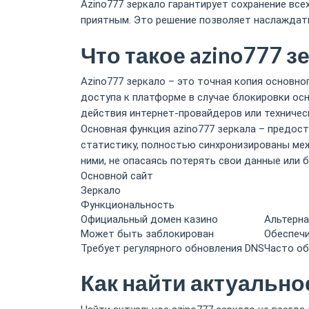
Azino777 зеркало гарантирует сохранение все
приятным. Это решение позволяет наслаждать
Что такое azino777 з
Azino777 зеркало – это точная копия основно
доступа к платформе в случае блокировки ос
действия интернет-провайдеров или техническ
Основная функция azino777 зеркала – предост
статистику, полностью синхронизированы меж
ними, не опасаясь потерять свои данные или 
Основной сайт
Зеркало
Функциональность
Официальный домен казино
Альтерн
Может быть заблокирован
Обеспечи
Требует регулярного обновления DNS
Часто об
Как найти актуально