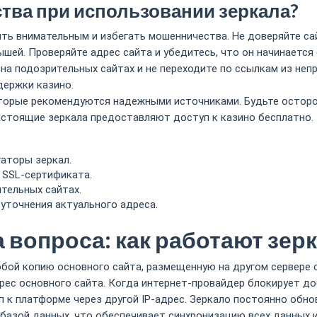
тва при использовании зеркала?
ыть внимательным и избегать мошенничества. Не доверяйте 
ей. Проверяйте адрес сайта и убедитесь, что он начинается с
на подозрительных сайтах и не переходите по ссылкам из непр
держки казино.
оторые рекомендуются надежными источниками. Будьте остор
Настоящие зеркала предоставляют доступ к казино бесплатно.
аторы зеркал.
и SSL-сертификата.
тельных сайтах.
уточнения актуального адреса.
 вопроса: как работают зер
обой копию основного сайта, размещенную на другом сервере 
ес основного сайта. Когда интернет-провайдер блокирует дос
п к платформе через другой IP-адрес. Зеркало постоянно обн
 базой данных, что обеспечивает синхронизацию всех данных и