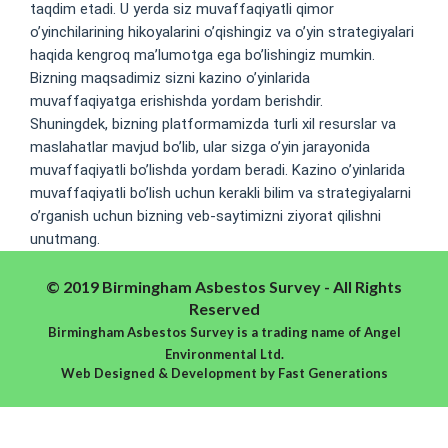
taqdim etadi. U yerda siz muvaffaqiyatli qimor
o’yinchilarining hikoyalarini o’qishingiz va o’yin strategiyalari
haqida kengroq ma’lumotga ega bo’lishingiz mumkin.
Bizning maqsadimiz sizni kazino o’yinlarida
muvaffaqiyatga erishishda yordam berishdir.
Shuningdek, bizning platformamizda turli xil resurslar va
maslahatlar mavjud bo’lib, ular sizga o’yin jarayonida
muvaffaqiyatli bo’lishda yordam beradi. Kazino o’yinlarida
muvaffaqiyatli bo’lish uchun kerakli bilim va strategiyalarni
o’rganish uchun bizning veb-saytimizni ziyorat qilishni
unutmang.
© 2019 Birmingham Asbestos Survey - All Rights
Reserved
Birmingham Asbestos Survey is a trading name of Angel
Environmental Ltd.
Web Designed & Development
by
Fast Generations