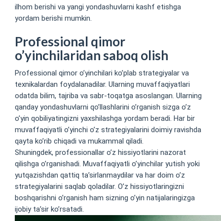
ilhom berishi va yangi yondashuvlarni kashf etishga
yordam berishi mumkin.
Professional qimor
o’yinchilaridan saboq olish
Professional qimor o’yinchilari ko’plab strategiyalar va
texnikalardan foydalanadilar. Ularning muvaffaqiyatlari
odatda bilim, tajriba va sabr-toqatga asoslangan. Ularning
qanday yondashuvlarni qo’llashlarini o’rganish sizga o’z
o’yin qobiliyatingizni yaxshilashga yordam beradi. Har bir
muvaffaqiyatli o’yinchi o’z strategiyalarini doimiy ravishda
qayta ko’rib chiqadi va mukammal qiladi.
Shuningdek, professionallar o’z hissiyotlarini nazorat
qilishga o’rganishadi. Muvaffaqiyatli o’yinchilar yutish yoki
yutqazishdan qattiq ta’sirlanmaydilar va har doim o’z
strategiyalarini saqlab qoladilar. O’z hissiyotlaringizni
boshqarishni o’rganish ham sizning o’yin natijalaringizga
ijobiy ta’sir ko’rsatadi.