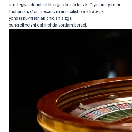
strategiya alohida e’tiborga olinishi kerak. O’yinlarni yaxshi
tushunish, o’yin mexanizmlarini bilish va strategik
yondashuvni ishlab chiqish sizga
888starz login
bankrollingizni oshirishda yordam beradi.