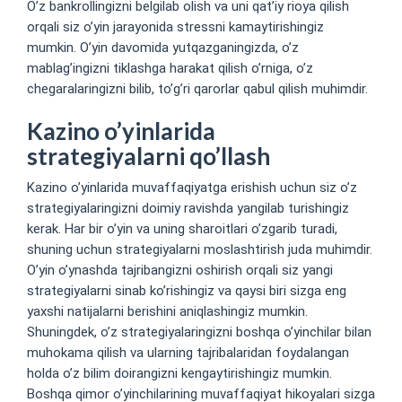
O’z bankrollingizni belgilab olish va uni qat’iy rioya qilish
orqali siz o’yin jarayonida stressni kamaytirishingiz
mumkin. O’yin davomida yutqazganingizda, o’z
mablag’ingizni tiklashga harakat qilish o’rniga, o’z
chegaralaringizni bilib, to’g’ri qarorlar qabul qilish muhimdir.
Kazino o’yinlarida
strategiyalarni qo’llash
Kazino o’yinlarida muvaffaqiyatga erishish uchun siz o’z
strategiyalaringizni doimiy ravishda yangilab turishingiz
kerak. Har bir o’yin va uning sharoitlari o’zgarib turadi,
shuning uchun strategiyalarni moslashtirish juda muhimdir.
O’yin o’ynashda tajribangizni oshirish orqali siz yangi
strategiyalarni sinab ko’rishingiz va qaysi biri sizga eng
yaxshi natijalarni berishini aniqlashingiz mumkin.
Shuningdek, o’z strategiyalaringizni boshqa o’yinchilar bilan
muhokama qilish va ularning tajribalaridan foydalangan
holda o’z bilim doirangizni kengaytirishingiz mumkin.
Boshqa qimor o’yinchilarining muvaffaqiyat hikoyalari sizga