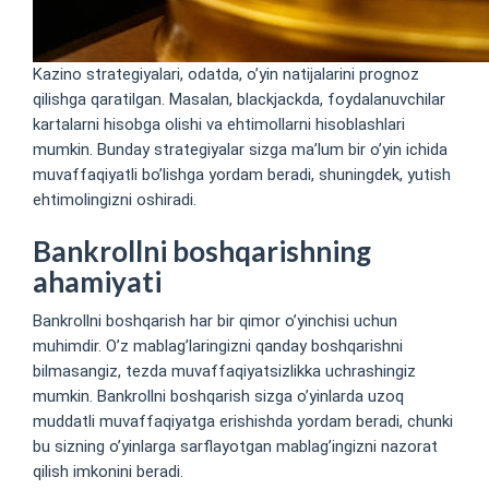
Kazino strategiyalari, odatda, o’yin natijalarini prognoz
qilishga qaratilgan. Masalan, blackjackda, foydalanuvchilar
kartalarni hisobga olishi va ehtimollarni hisoblashlari
mumkin. Bunday strategiyalar sizga ma’lum bir o’yin ichida
muvaffaqiyatli bo’lishga yordam beradi, shuningdek, yutish
ehtimolingizni oshiradi.
Bankrollni boshqarishning
ahamiyati
Bankrollni boshqarish har bir qimor o’yinchisi uchun
muhimdir. O’z mablag’laringizni qanday boshqarishni
bilmasangiz, tezda muvaffaqiyatsizlikka uchrashingiz
mumkin. Bankrollni boshqarish sizga o’yinlarda uzoq
muddatli muvaffaqiyatga erishishda yordam beradi, chunki
bu sizning o’yinlarga sarflayotgan mablag’ingizni nazorat
qilish imkonini beradi.