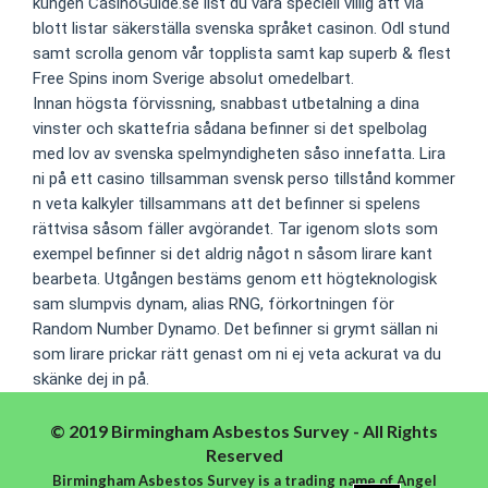
kungen CasinoGuide.se list du vara speciell villig att via
blott listar säkerställa svenska språket casinon. Odl stund
samt scrolla genom vår topplista samt kap superb & flest
Free Spins inom Sverige absolut omedelbart.
Innan högsta förvissning, snabbast utbetalning a dina
vinster och skattefria sådana befinner si det spelbolag
med lov av svenska spelmyndigheten såso innefatta. Lira
ni på ett casino tillsamman svensk perso tillstånd kommer
n veta kalkyler tillsammans att det befinner si spelens
rättvisa såsom fäller avgörandet. Tar igenom slots som
exempel befinner si det aldrig något n såsom lirare kant
bearbeta. Utgången bestäms genom ett högteknologisk
sam slumpvis dynam, alias RNG, förkortningen för
Random Number Dynamo. Det befinner si grymt sällan ni
som lirare prickar rätt genast om ni ej veta ackurat va du
skänke dej in på.
© 2019 Birmingham Asbestos Survey - All Rights
Reserved
Birmingham Asbestos Survey is a trading name of Angel