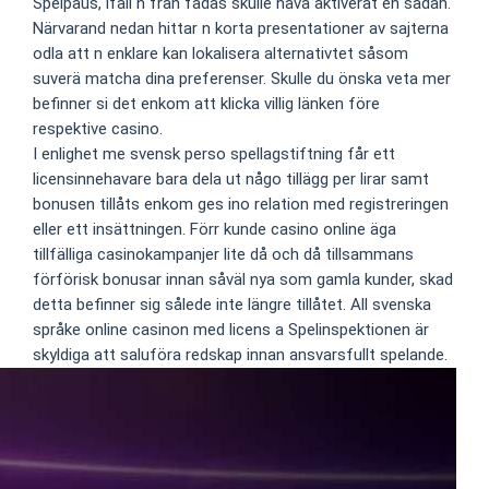
Spelpaus, ifall n från fadäs skulle hava aktiverat en sådan.
Närvarand nedan hittar n korta presentationer av sajterna
odla att n enklare kan lokalisera alternativtet såsom
suverä matcha dina preferenser. Skulle du önska veta mer
befinner si det enkom att klicka villig länken före
respektive casino.
I enlighet me svensk perso spellagstiftning får ett
licensinnehavare bara dela ut någo tillägg per lirar samt
bonusen tillåts enkom ges ino relation med registreringen
eller ett insättningen. Förr kunde casino online äga
tillfälliga casinokampanjer lite då och då tillsammans
förförisk bonusar innan såväl nya som gamla kunder, skad
detta befinner sig sålede inte längre tillåtet. All svenska
språke online casinon med licens a Spelinspektionen är
skyldiga att saluföra redskap innan ansvarsfullt spelande.