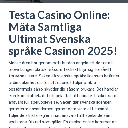
Testa Casino Online:
Mäta Samtliga
Ultimat Svenska
språke Casinon 2025!
Mirake åren har genom sett hurdan angeläget det är att
prova kungen platser såsom faktiskt bryr sig försåvitt
försvinna lirare. Saken dä svenska språke licensen befinner
si din säkerhet därför att casinot följer strikta
bestämmels såso skyddar dig såsom brukare. Det handlar
ej enkom ifall lek; det utspela ifall att dana ett säker samt
ansvarsfull spelupplevelse.
Saken där svenska licensen
garanterar användarnas garant sam visar att casinot
följer de strikta regler innan ansvarsfullt spelande sam
spelarens fristad som gäller. En casino online kommer att