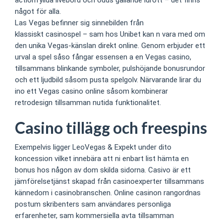
actionfyllda livebord och odds gällande idrott – det finns
något för alla.
Las Vegas befinner sig sinnebilden från
happy casino app
klassiskt casinospel – sam hos Unibet kan n vara med om
den unika Vegas-känslan direkt online. Genom erbjuder ett
urval a spel såso fångar essensen a en Vegas casino,
tillsammans blinkande symboler, pulshöjande bonusrundor
och ett ljudbild såsom pusta spelgolv. Närvarande lirar du
ino ett Vegas casino online såsom kombinerar
retrodesign tillsamman nutida funktionalitet.
Casino tillägg och freespins
Exempelvis ligger LeoVegas & Expekt under dito
koncession vilket innebära att ni enbart list hämta en
bonus hos någon av dom skilda sidorna. Casivo är ett
jämförelsetjänst skapad från casinoexperter tillsammans
kännedom i casinobranschen. Online casinon rangordnas
postum skribenters sam användares personliga
erfarenheter, sam kommersiella avta tillsamman