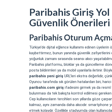
Paribahis Giriş Yol
Güvenlik Önerileri
Paribahis Oturum Açma
Türkiye’de dijital eğlence kullanımı edinen üyelerin 
kaybettirmez, bunun yanında güvenlik zafiyetlerini 
yoğunluk zamanı sırasında seansı akıcı yaşatabilmek 
Paribahis platformu, bloklar ya da güncelleme dön
posta bildirimleri ya da mobil uyarılarla iletinir. B
paribahis yeni giriş
URL’leri ekstra değerlidir, çü
Oyuncu tarafında sık görülen hatalardan biri, hari
paribahis.com giriş
ifadesini girmek ya da resmî k
bulunması da tek bakışta kontrol edilmesi gereken i
Cep kullanıcıların tercihleri son yıllarda göze çar
kalmaz, aynı zamanda daha akıcıdır. smartphone ya
etmek kolaydır. Özellikle stadyumda olan kullanıcılar i