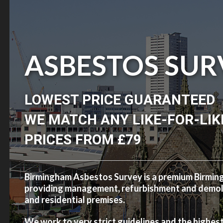
ASBESTOS SUR
LOWEST PRICE GUARANTEED
WE MATCH ANY LIKE-FOR-LIK
PRICES FROM £79
Birmingham Asbestos Survey is a premium Birmi
providing management, refurbishment and demolit
and residential premises.
We work to very strict guidelines and the highes