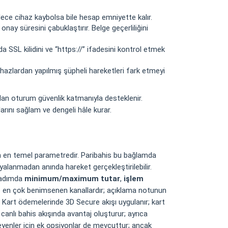
ece cihaz kaybolsa bile hesap emniyette kalır.
nay süresini çabuklaştırır. Belge geçerliliğini
 SSL kilidini ve “https://” ifadesini kontrol etmek
ihazlardan yapılmış şüpheli hareketleri fark etmeyi
lan oturum güvenlik katmanıyla desteklenir.
arını sağlam ve dengeli hâle kurar.
an en temel parametredir. Paribahis bu bağlamda
oyalanmadan anında hareket gerçekleştirilebilir.
 adımda
minimum/maximum tutar
,
işlem
AST en çok benimsenen kanallardır; açıklama notunun
. Kart ödemelerinde 3D Secure akışı uygulanır; kart
 canlı bahis akışında avantaj oluşturur; ayrıca
yenler için ek opsiyonlar de mevcuttur; ancak