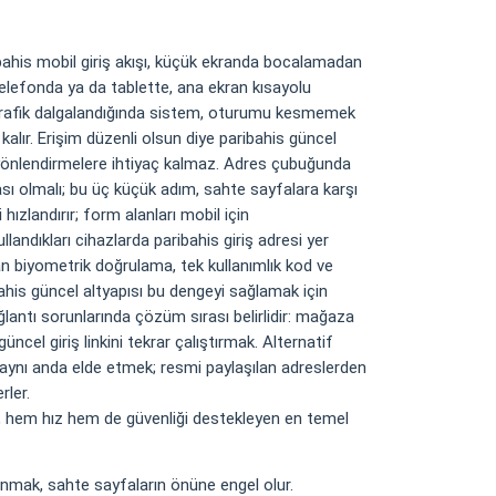
ibahis mobil giriş akışı, küçük ekranda bocalamadan
elefonda ya da tablette, ana ekran kısayolu
. Trafik dalgalandığında sistem, oturumu kesmemek
alır. Erişim düzenli olsun diye paribahis güncel
enli yönlendirmelere ihtiyaç kalmaz. Adres çubuğunda
ası olmalı; bu üç küçük adım, sahte sayfalara karşı
 hızlandırır; form alanları mobil için
llandıkları cihazlarda paribahis giriş adresi yer
ndan biyometrik doğrulama, tek kullanımlık kod ve
bahis güncel altyapısı bu dengeyi sağlamak için
ğlantı sorunlarında çözüm sırası belirlidir: mağaza
ncel giriş linkini tekrar çalıştırmak. Alternatif
 aynı anda elde etmek; resmi paylaşılan adreslerden
rler.
ste, hem hız hem de güvenliği destekleyen en temel
lanmak, sahte sayfaların önüne engel olur.