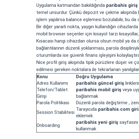
Uygulama katmandan bakıldığında
paribahis giriş
temel unsurdur. Çünkü depozit ve çekme akışında b
işlem yapılırsa balance eşlemesi bozulabilir, bu da 
Bir diğer yararlı nokta, yaygın kullandığın cihazlard
mobil browser seçenler için kısayol tarzı kısayollar,
Kısacası hangi cihazdan olursa olsun mobil ya da de
bağlantılarının düzenli yoklanması, parola disipliniyl
oturumlarda ise güvenli finans işleyişini kolaylaştır
Nice profil giriş akışında tipik pürüzlere düşer ve 
edilmesi gereken noktalara ile tekrarlanan yanılgı
Konu
Doğru Uygulama
Adres Kullanımı
paribahis güncel giriş
linkler
Telefon/Tablet
paribahis mobil giriş
veya uyg
Girişi
bağlanmak
Parola Politikası
Düzenli parola değiştirme , ze
Tarayıcıda
paribahis.com giri
Session Stabilitesi
eklemek
paribahis yeni giriş
sayfasını
Onboarding
kullanmak