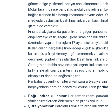
güncel belge yüklemek onayın çabuklaşmasına sebe
Mobil tarafında ise paribahis mobil giriş adımları 
bağlantılarında bile hesap koruması devam eder. Yeni 
medyada paylaşılan kısaltılmış linklerden kaçınılma
şifre elde etmektir.
Finansal akışlarda da güvenlik öne geçer: paribahi
engellemeye katkı sağlar. İşlem sırasında kullanılan 
üzerinden yapılan her işlem IP uyarı sistemiyle sakl
Kullanıcıların gerçekleştirebileceği küçük alışkanlı
kaldırmak, şifreyi kimseyle göstermemek ve yalnızca
geçirmek, şüpheli mesajlardaki kısaltılmış linkler
Sonuçta paribahis savunma yaklaşımı, kullanıcıların
birlikte ele alındığında, ister masaüstü ister mobil
altyapısını daha da sağlamlaştırır.
Paribahis güvenlik stratejisi yalnızca altyapıyla sını
başlayanların hem de deneyimli oyuncuların
pariba
Doğru adres kullanımı:
Her zaman resmi
paribah
yönlendirmelerden önlemenin en pratik yoludur.
Şifre yönetimi:
Parolanı farklı sitelerde kullanm