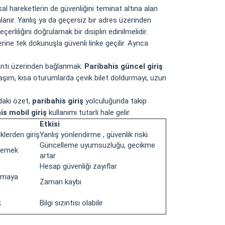
l hareketlerin de güvenliğini teminat altına alan
nır. Yanlış ya da geçersiz bir adres üzerinden
liliğini doğrulamak bir disiplin edinilmelidir.
erine tek dokunuşla güvenli linke geçilir. Ayrıca
lantı üzerinden bağlanmak.
Paribahis güncel giriş
yaklaşım, kısa oturumlarda çevik bilet doldurmayı, uzun
ıdaki özet,
paribahis giriş
yolculuğunda takip
is mobil giriş
kullanımı tutarlı hale gelir.
Etkisi
lerden giriş
Yanlış yönlendirme , güvenlik riski
Güncelleme uyumsuzluğu, gecikme
nemek
artar
Hesap güvenliği zayıflar
ulmaya
Zaman kaybı
k
Bilgi sızıntısı olabilir