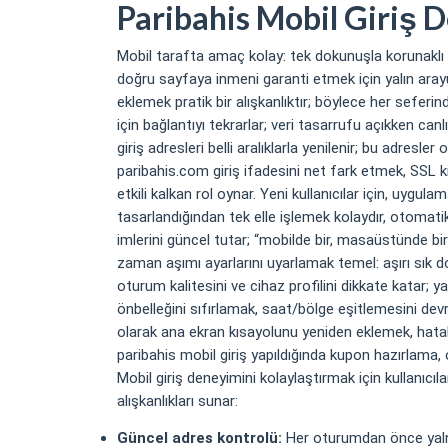
Paribahis Mobil Giriş D
Mobil tarafta amaç kolay: tek dokunuşla korunaklı ş
doğru sayfaya inmeni garanti etmek için yalın aray
eklemek pratik bir alışkanlıktır; böylece her sefe
için bağlantıyı tekrarlar; veri tasarrufu açıkken c
giriş adresleri belli aralıklarla yenilenir; bu adresl
paribahis.com giriş ifadesini net fark etmek, SSL k
etkili kalkan rol oynar. Yeni kullanıcılar için, uygula
tasarlandığından tek elle işlemek kolaydır, otomatik k
imlerini güncel tutar; “mobilde bir, masaüstünde bir”
zaman aşımı ayarlarını uyarlamak temel: aşırı sık d
oturum kalitesini ve cihaz profilini dikkate katar; 
önbelleğini sıfırlamak, saat/bölge eşitlemesini devre
olarak ana ekran kısayolunu yeniden eklemek, hatal
paribahis mobil giriş yapıldığında kupon hazırlama
Mobil giriş deneyimini kolaylaştırmak için kullanıcı
alışkanlıkları sunar:
Güncel adres kontrolü:
Her oturumdan önce yaln