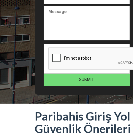
Paribahis Giriş Yol
Güvenlik Önerileri