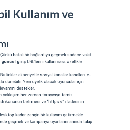
bil Kullanım ve
mı
nk Çünkü hatalı bir bağlantıya geçmek sadece vakit
 güncel giriş
URL’lerini kullanması, özellikle
 Bu linkler ekseriyetle sosyal kanallar kanalları, e-
la dönebilir. Yeni üyelik olacak oyuncular için
devamını destekler.
lam yaklaşım her zaman tarayıcıya temiz
di ikonunun belirmesi ve “https://” ifadesinin
esktop kadar zengin bir kullanım getirmekle
lede geçmek ve kampanya uyarılarını anında takip