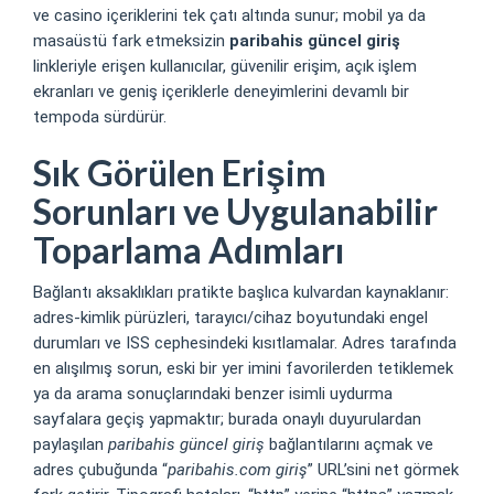
ve casino içeriklerini tek çatı altında sunur; mobil ya da
masaüstü fark etmeksizin
paribahis güncel giriş
linkleriyle erişen kullanıcılar, güvenilir erişim, açık işlem
ekranları ve geniş içeriklerle deneyimlerini devamlı bir
tempoda sürdürür.
Sık Görülen Erişim
Sorunları ve Uygulanabilir
Toparlama Adımları
Bağlantı aksaklıkları pratikte başlıca kulvardan kaynaklanır:
adres-kimlik pürüzleri, tarayıcı/cihaz boyutundaki engel
durumları ve ISS cephesindeki kısıtlamalar. Adres tarafında
en alışılmış sorun, eski bir yer imini favorilerden tetiklemek
ya da arama sonuçlarındaki benzer isimli uydurma
sayfalara geçiş yapmaktır; burada onaylı duyurulardan
paylaşılan
paribahis güncel giriş
bağlantılarını açmak ve
adres çubuğunda “
paribahis.com giriş
” URL’sini net görmek