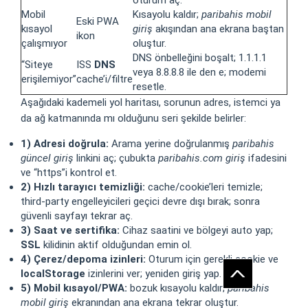
oturum aç.
Mobil
Kısayolu kaldır;
paribahis mobil
Eski PWA
kısayol
giriş
akışından ana ekrana baştan
ikon
çalışmıyor
oluştur.
DNS önbelleğini boşalt; 1.1.1.1
“Siteye
ISS
DNS
veya 8.8.8.8 ile den e; modemi
erişilemiyor”
cache’i/filtre
resetle.
Aşağıdaki kademeli yol haritası, sorunun adres, istemci ya
da ağ katmanında mı olduğunu seri şekilde belirler:
1) Adresi doğrula:
Arama yerine doğrulanmış
paribahis
güncel giriş
linkini aç; çubukta
paribahis.com giriş
ifadesini
ve “https”i kontrol et.
2) Hızlı tarayıcı temizliği:
cache/cookie’leri temizle;
third-party engelleyicileri geçici devre dışı bırak; sonra
güvenli sayfayı tekrar aç.
3) Saat ve sertifika:
Cihaz saatini ve bölgeyi auto yap;
SSL
kilidinin aktif olduğundan emin ol.
4) Çerez/depoma izinleri:
Oturum için gerekli cookie ve
localStorage
izinlerini ver; yeniden giriş yap.
5) Mobil kısayol/PWA:
bozuk kısayolu kaldır;
paribahis
mobil giriş
ekranından ana ekrana tekrar oluştur.