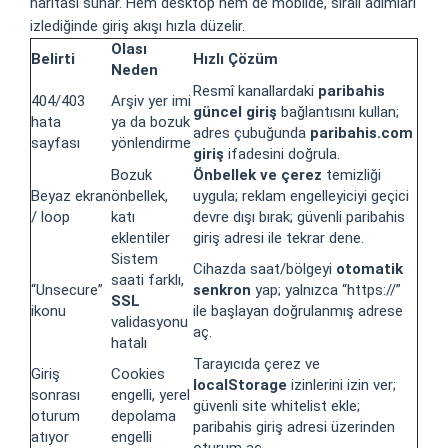
haritası sunar. Hem desktop hem de mobilde, sıralı adımları
izlediğinde giriş akışı hızla düzelir.
Olası
Belirti
Hızlı Çözüm
Neden
Resmî kanallardaki
paribahis
404/403
Arşiv yer imi
güncel giriş
bağlantısını kullan;
hata
ya da bozuk
adres çubuğunda
paribahis.com
sayfası
yönlendirme
giriş
ifadesini doğrula.
Bozuk
Önbellek ve çerez
temizliği
Beyaz ekran
önbellek,
uygula; reklam engelleyiciyi geçici
/ loop
katı
devre dışı bırak; güvenli paribahis
eklentiler
giriş adresi ile tekrar dene.
Sistem
Cihazda saat/bölgeyi
otomatik
saati farklı,
“Unsecure”
senkron
yap; yalnızca “https://”
SSL
ikonu
ile başlayan doğrulanmış adrese
validasyonu
aç.
hatalı
Tarayıcıda çerez ve
Giriş
Cookies
localStorage
izinlerini izin ver;
sonrası
engelli, yerel
güvenli site whitelist ekle;
oturum
depolama
paribahis giriş adresi üzerinden
atıyor
engelli