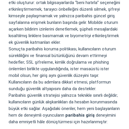
etki oluşturur: ortak bilgisayarlarda “beni hatırla” seçeneğini
etkinleştirmemek, tarayıcı önbelleğini düzenli silmek, şifreyi
kimseyle paylaşmamak ve yalnızca paribahis güncel giriş
sayfalarına erişmek bunların başında gelir. Mobilde oturum
açarken bildirim izinlerini denetlemek, şüpheli mesajlardaki
kısaltılmış linklere basmamak ve biyometriyi etkinleştirmek
ek güvenlik katmanları ekler.
Sonuçta paribahis koruma politikası, kullanıcıların oturum
sürekliliğini ve finansal bütünlüğünü devam ettirmeyi
hedefler; SSL şifreleme, kimlik doğrulama ve phishing
önlemleri birlikte uygulandığında, ister masaüstü ister
mobil olsun, her giriş aynı güvenlik düzeyini taşır.
Kullanıcıların da bu adımlara dikkat etmesi, platformun
sunduğu güvenlik altyapısını daha da destekler.
Paribahis güvenlik stratejisi yalnızca teknikle sınırlı değildir;
kullanıcıların günlük alışkanlıkları da hesabın korunmasında
büyük etki sağlar. Aşağıdaki öneriler, hem yeni başlayanların
hem de deneyimli oyuncuların
paribahis giriş
deneyimini
daha emniyetli hâle dönüştürmesi için hazırlanmıştır: