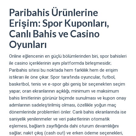
Paribahis Ürünlerine
Erişim: Spor Kuponları,
Canlı Bahis ve Casino
Oyunları
Online eğlencenin en güçlü bölümlerinden biri, spor bahisleri
ile casino içeriklerinin aynı platformda birleşmesidir;
Paribahis sitesi bu noktada hem farklılık hem de erişim
istikrarı ile öne çıkar. Spor tarafında oyuncular, futbol,
basketbol, tenis ve e-spor gibi geniş bir seçenekten seçim
yapar; oran ekranlarının açıklığı, minimum ve maksimum
bahis limitlerinin görünür biçimde sunulması ve kupon onay
adımlarının sadeleştirilmiş olması, özellikle yoğun maç
dönemlerinde problemleri önler. Canlı bahis ekranlarında ise
saniyelik yenilenmeler ve veri paketlerinin otomatik
eşlemesi, bağlantı zayıflığında dahi oturum devamlılığını
sağlar; nakit çıkış (cash out) ve erken ödeme seçenekleri,