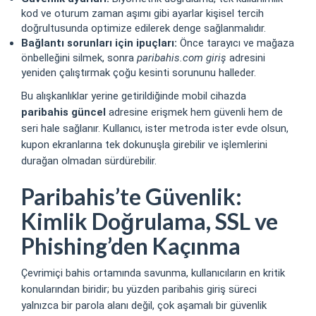
kod ve oturum zaman aşımı gibi ayarlar kişisel tercih
doğrultusunda optimize edilerek denge sağlanmalıdır.
Bağlantı sorunları için ipuçları:
Önce tarayıcı ve mağaza
önbelleğini silmek, sonra
paribahis.com giriş
adresini
yeniden çalıştırmak çoğu kesinti sorununu halleder.
Bu alışkanlıklar yerine getirildiğinde mobil cihazda
paribahis güncel
adresine erişmek hem güvenli hem de
seri hale sağlanır. Kullanıcı, ister metroda ister evde olsun,
kupon ekranlarına tek dokunuşla girebilir ve işlemlerini
durağan olmadan sürdürebilir.
Paribahis’te Güvenlik:
Kimlik Doğrulama, SSL ve
Phishing’den Kaçınma
Çevrimiçi bahis ortamında savunma, kullanıcıların en kritik
konularından biridir; bu yüzden paribahis giriş süreci
yalnızca bir parola alanı değil, çok aşamalı bir güvenlik