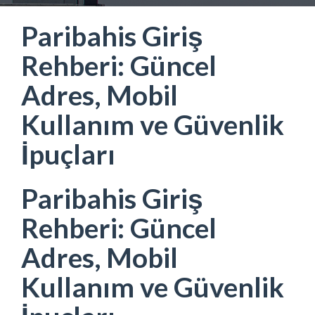
Paribahis Giriş
Rehberi: Güncel
Adres, Mobil
Kullanım ve Güvenlik
İpuçları
Paribahis Giriş
Rehberi: Güncel
Adres, Mobil
Kullanım ve Güvenlik