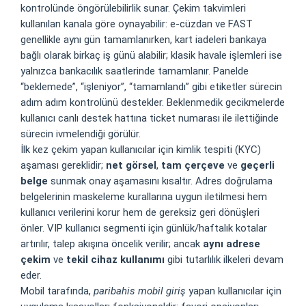
kontrolünde öngörülebilirlik sunar. Çekim takvimleri
kullanılan kanala göre oynayabilir: e-cüzdan ve FAST
genellikle aynı gün tamamlanırken, kart iadeleri bankaya
bağlı olarak birkaç iş günü alabilir; klasik havale işlemleri ise
yalnızca bankacılık saatlerinde tamamlanır. Panelde
“beklemede”, “işleniyor”, “tamamlandı” gibi etiketler sürecin
adım adım kontrolünü destekler. Beklenmedik gecikmelerde
kullanıcı canlı destek hattına ticket numarası ile ilettiğinde
sürecin ivmelendiği görülür.
İlk kez çekim yapan kullanıcılar için kimlik tespiti (KYC)
aşaması gereklidir;
net görsel
,
tam çerçeve
ve
geçerli
belge
sunmak onay aşamasını kısaltır. Adres doğrulama
belgelerinin maskeleme kurallarına uygun iletilmesi hem
kullanıcı verilerini korur hem de gereksiz geri dönüşleri
önler. VIP kullanıcı segmenti için günlük/haftalık kotalar
artırılır, talep akışına öncelik verilir; ancak
aynı adrese
çekim
ve
tekil cihaz kullanımı
gibi tutarlılık ilkeleri devam
eder.
Mobil tarafında,
paribahis mobil giriş
yapan kullanıcılar için