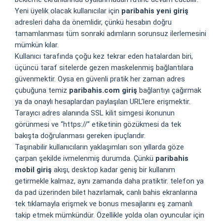
Yeni üyelik olacak kullanıcılar için
paribahis yeni giriş
adresleri daha da önemlidir, çünkü hesabın doğru
tamamlanması tüm sonraki adımların sorunsuz ilerlemesini
mümkün kılar.
Kullanıcı tarafında çoğu kez tekrar eden hatalardan biri,
üçüncü taraf sitelerde gezen maskelenmiş bağlantılara
güvenmektir. Oysa en güvenli pratik her zaman adres
çubuğuna temiz
paribahis.com giriş
bağlantıyı çağırmak
ya da onaylı hesaplardan paylaşılan URL’lere erişmektir.
Tarayıcı adres alanında SSL kilit simgesi ikonunun
görünmesi ve “https://” etiketinin gözükmesi da tek
bakışta doğrulanması gereken ipuçlarıdır.
Taşınabilir kullanıcıların yaklaşımları son yıllarda göze
çarpan şekilde ivmelenmiş durumda. Çünkü
paribahis
mobil giriş
akışı, desktop kadar geniş bir kullanım
getirmekle kalmaz, aynı zamanda daha pratiktir. telefon ya
da pad üzerinden bilet hazırlamak, canlı bahis ekranlarına
tek tıklamayla erişmek ve bonus mesajlarını eş zamanlı
takip etmek mümkündür. Özellikle yolda olan oyuncular için