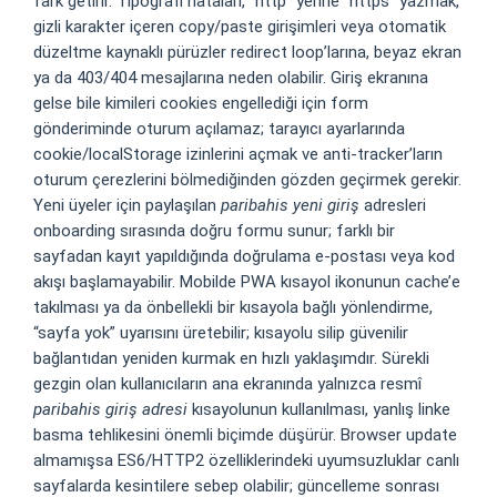
fark getirir. Tipografi hataları, “http” yerine “https” yazmak,
gizli karakter içeren copy/paste girişimleri veya otomatik
düzeltme kaynaklı pürüzler redirect loop’larına, beyaz ekran
ya da 403/404 mesajlarına neden olabilir. Giriş ekranına
gelse bile kimileri cookies engellediği için form
gönderiminde oturum açılamaz; tarayıcı ayarlarında
cookie/localStorage izinlerini açmak ve anti-tracker’ların
oturum çerezlerini bölmediğinden gözden geçirmek gerekir.
Yeni üyeler için paylaşılan
paribahis yeni giriş
adresleri
onboarding sırasında doğru formu sunur; farklı bir
sayfadan kayıt yapıldığında doğrulama e-postası veya kod
akışı başlamayabilir. Mobilde PWA kısayol ikonunun cache’e
takılması ya da önbellekli bir kısayola bağlı yönlendirme,
“sayfa yok” uyarısını üretebilir; kısayolu silip güvenilir
bağlantıdan yeniden kurmak en hızlı yaklaşımdır. Sürekli
gezgin olan kullanıcıların ana ekranında yalnızca resmî
paribahis giriş adresi
kısayolunun kullanılması, yanlış linke
basma tehlikesini önemli biçimde düşürür. Browser update
almamışsa ES6/HTTP2 özelliklerindeki uyumsuzluklar canlı
sayfalarda kesintilere sebep olabilir; güncelleme sonrası