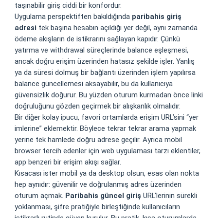
taşınabilir giriş ciddi bir konfordur.
Uygulama perspektiften bakıldığında
paribahis giriş
adresi
tek başına hesabın açıldığı yer değil, aynı zamanda
ödeme akışların de istikrarını sağlayan kapıdır. Çünkü
yatırma ve withdrawal süreçlerinde balance eşleşmesi,
ancak doğru erişim üzerinden hatasız şekilde işler. Yanlış
ya da süresi dolmuş bir bağlantı üzerinden işlem yapılırsa
balance güncellemesi aksayabilir, bu da kullanıcıya
güvensizlik doğurur. Bu yüzden oturum kurmadan önce linki
doğruluğunu gözden geçirmek bir alışkanlık olmalıdır.
Bir diğer kolay ipucu, favori ortamlarda erişim URL’sini “yer
imlerine” eklemektir. Böylece tekrar tekrar arama yapmak
yerine tek hamlede doğru adrese geçilir. Ayrıca mobil
browser tercih edenler için web uygulaması tarzı eklentiler,
app benzeri bir erişim akışı sağlar.
Kısacası ister mobil ya da desktop olsun, esas olan nokta
hep aynıdır: güvenilir ve doğrulanmış adres üzerinden
oturum açmak.
Paribahis güncel giriş
URL’lerinin sürekli
yoklanması, şifre pratiğiyle birleştiğinde kullanıcıların
istikrarlı rutinde güven kurulur. Bu pratik, kısa oturumlarda