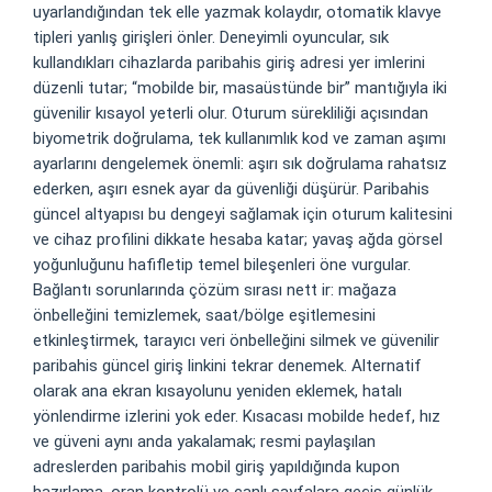
uyarlandığından tek elle yazmak kolaydır, otomatik klavye
tipleri yanlış girişleri önler. Deneyimli oyuncular, sık
kullandıkları cihazlarda paribahis giriş adresi yer imlerini
düzenli tutar; “mobilde bir, masaüstünde bir” mantığıyla iki
güvenilir kısayol yeterli olur. Oturum sürekliliği açısından
biyometrik doğrulama, tek kullanımlık kod ve zaman aşımı
ayarlarını dengelemek önemli: aşırı sık doğrulama rahatsız
ederken, aşırı esnek ayar da güvenliği düşürür. Paribahis
güncel altyapısı bu dengeyi sağlamak için oturum kalitesini
ve cihaz profilini dikkate hesaba katar; yavaş ağda görsel
yoğunluğunu hafifletip temel bileşenleri öne vurgular.
Bağlantı sorunlarında çözüm sırası nett ir: mağaza
önbelleğini temizlemek, saat/bölge eşitlemesini
etkinleştirmek, tarayıcı veri önbelleğini silmek ve güvenilir
paribahis güncel giriş linkini tekrar denemek. Alternatif
olarak ana ekran kısayolunu yeniden eklemek, hatalı
yönlendirme izlerini yok eder. Kısacası mobilde hedef, hız
ve güveni aynı anda yakalamak; resmi paylaşılan
adreslerden paribahis mobil giriş yapıldığında kupon