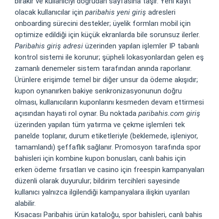
bırakır ve kullanıcıyı doğrudan sayfasına taşır. Yeni kayıt
olacak kullanıcılar için
paribahis yeni giriş
adresleri
onboarding sürecini destekler; üyelik formları mobil için
optimize edildiği için küçük ekranlarda bile sorunsuz ilerler.
Paribahis giriş adresi
üzerinden yapılan işlemler IP tabanlı
kontrol sistemi ile korunur; şüpheli lokasyonlardan gelen eş
zamanlı denemeler sistem tarafından anında raporlanır.
Ürünlere erişimde temel bir diğer unsur da ödeme akışıdır;
kupon oynanırken bakiye senkronizasyonunun doğru
olması, kullanıcıların kuponlarını kesmeden devam ettirmesi
açısından hayati rol oynar. Bu noktada
paribahis.com giriş
üzerinden yapılan tüm yatırma ve çekme işlemleri tek
panelde toplanır, durum etiketleriyle (beklemede, işleniyor,
tamamlandı) şeffaflık sağlanır. Promosyon tarafında spor
bahisleri için kombine kupon bonusları, canlı bahis için
erken ödeme fırsatları ve casino için freespin kampanyaları
düzenli olarak duyurulur; bildirim tercihleri sayesinde
kullanıcı yalnızca ilgilendiği kampanyalara ilişkin uyarıları
alabilir.
Kısacası Paribahis ürün kataloğu, spor bahisleri, canlı bahis