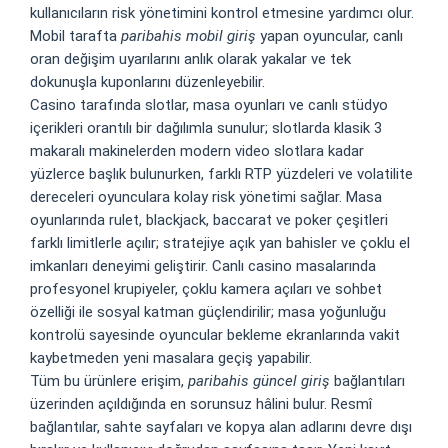
kullanıcıların risk yönetimini kontrol etmesine yardımcı olur.
Mobil tarafta
paribahis mobil giriş
yapan oyuncular, canlı
oran değişim uyarılarını anlık olarak yakalar ve tek
dokunuşla kuponlarını düzenleyebilir.
Casino tarafında slotlar, masa oyunları ve canlı stüdyo
içerikleri orantılı bir dağılımla sunulur; slotlarda klasik 3
makaralı makinelerden modern video slotlara kadar
yüzlerce başlık bulunurken, farklı RTP yüzdeleri ve volatilite
dereceleri oyunculara kolay risk yönetimi sağlar. Masa
oyunlarında rulet, blackjack, baccarat ve poker çeşitleri
farklı limitlerle açılır; stratejiye açık yan bahisler ve çoklu el
imkanları deneyimi geliştirir. Canlı casino masalarında
profesyonel krupiyeler, çoklu kamera açıları ve sohbet
özelliği ile sosyal katman güçlendirilir; masa yoğunluğu
kontrolü sayesinde oyuncular bekleme ekranlarında vakit
kaybetmeden yeni masalara geçiş yapabilir.
Tüm bu ürünlere erişim,
paribahis güncel giriş
bağlantıları
üzerinden açıldığında en sorunsuz hâlini bulur. Resmî
bağlantılar, sahte sayfaları ve kopya alan adlarını devre dışı