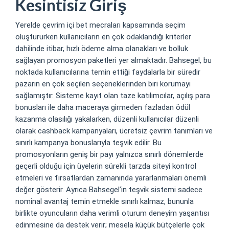
Kesintisiz Giriş
Yerelde çevrim içi bet mecraları kapsamında seçim
oluştururken kullanıcıların en çok odaklandığı kriterler
dahilinde itibar, hızlı ödeme alma olanakları ve bolluk
sağlayan promosyon paketleri yer almaktadır. Bahsegel, bu
noktada kullanıcılarına temin ettiği faydalarla bir süredir
pazarın en çok seçilen seçeneklerinden biri korumayı
sağlamıştır. Sisteme kayıt olan taze katılımcılar, açılış para
bonusları ile daha maceraya girmeden fazladan ödül
kazanma olasılığı yakalarken, düzenli kullanıcılar düzenli
olarak cashback kampanyaları, ücretsiz çevrim tanımları ve
sınırlı kampanya bonuslarıyla teşvik edilir. Bu
promosyonların geniş bir payı yalnızca sınırlı dönemlerde
geçerli olduğu için üyelerin sürekli tarzda siteyi kontrol
etmeleri ve fırsatlardan zamanında yararlanmaları önemli
değer gösterir. Ayrıca Bahsegel’in teşvik sistemi sadece
nominal avantaj temin etmekle sınırlı kalmaz, bununla
birlikte oyuncuların daha verimli oturum deneyim yaşantısı
edinmesine da destek verir; mesela küçük bütçelerle çok