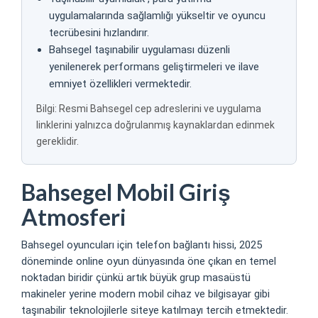
uygulamalarında sağlamlığı yükseltir ve oyuncu
tecrübesini hızlandırır.
Bahsegel taşınabilir uygulaması düzenli
yenilenerek performans geliştirmeleri ve ilave
emniyet özellikleri vermektedir.
Bilgi: Resmi Bahsegel cep adreslerini ve uygulama
linklerini yalnızca doğrulanmış kaynaklardan edinmek
gereklidir.
Bahsegel Mobil Giriş
Atmosferi
Bahsegel oyuncuları için telefon bağlantı hissi, 2025
döneminde online oyun dünyasında öne çıkan en temel
noktadan biridir çünkü artık büyük grup masaüstü
makineler yerine modern mobil cihaz ve bilgisayar gibi
taşınabilir teknolojilerle siteye katılmayı tercih etmektedir.