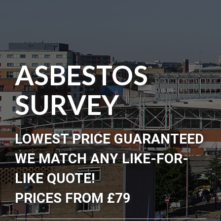
ASBESTOS
SURVEY
LOWEST PRICE GUARANTEED
WE MATCH ANY LIKE-FOR-
LIKE QUOTE!
PRICES FROM £79