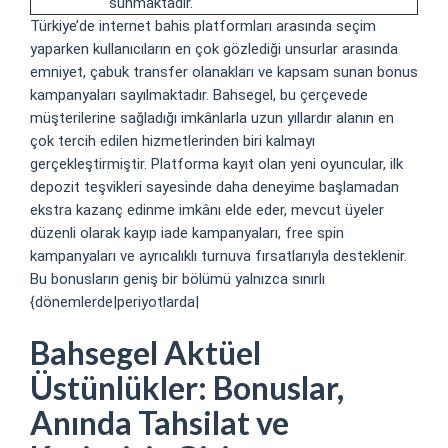
sunmaktadır.
Türkiye’de internet bahis platformları arasında seçim
yaparken kullanıcıların en çok gözlediği unsurlar arasında
emniyet, çabuk transfer olanakları ve kapsam sunan bonus
kampanyaları sayılmaktadır. Bahsegel, bu çerçevede
müşterilerine sağladığı imkânlarla uzun yıllardır alanın en
çok tercih edilen hizmetlerinden biri kalmayı
gerçekleştirmiştir. Platforma kayıt olan yeni oyuncular, ilk
depozit teşvikleri sayesinde daha deneyime başlamadan
ekstra kazanç edinme imkânı elde eder, mevcut üyeler
düzenli olarak kayıp iade kampanyaları, free spin
kampanyaları ve ayrıcalıklı turnuva fırsatlarıyla desteklenir.
Bu bonusların geniş bir bölümü yalnızca sınırlı
{dönemlerde|periyotlarda|
Bahsegel Aktüel
Üstünlükler: Bonuslar,
Anında Tahsilat ve