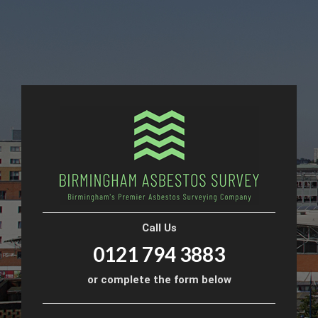
Call Us
0121 794 3883
or complete the form below