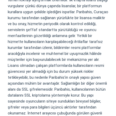
vurgulanır çünkü dünya çapında lisanslar, bir platformun
kurallara uygun şekilde işlediğini ispatlar. Paribahis, Curaçao
kurumu tarafından sağlanan yürürlükte bir lisansa maliktir
ve bu onay, hizmetin periyodik olarak kontrol edildiği,
servislerin şeffaf standartta yürütüldüğü ve oyuncu
menfaatlerinin gözetildiği anlamına gelir. Yetkili bir
hizmette kullanıcıların karşılaşabileceği ihtilaflar tarafsız
kurumlar tarafından izlenir, bildirimler resmi platformlar
aracılığıyla incelenir ve muhtemel bir uyuşmazlık hâlinde
müşteriler için başvurulabilecek bir mekanizma yer alır.
Lisans olmadan çalışan platformlarda kullanıcıların resmi
güvencesi yer almadığı için bu durum yüksek riskler
tetikleyebilir, bu nedenle Paribahis’in onaylı yapısı güven
açısından mühim bir avantajdır. Sağlamlığın bir diğer önemli
alanı da SSL şifrelemesidir. Paribahis, kullanıcılarının bütün
datalarını SSL kriptolama yöntemiyle korur. Bu yapı
sayesinde oyuncuların siteye sundukları bireysel bilgiler,
şifreler veya para bilgileri üçüncü aktörler tarafından
okunamaz. İnternet arayıcısı çubuğunda görülen güvenli