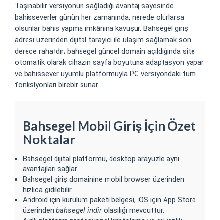
Taşınabilir versiyonun sağladığı avantaj sayesinde
bahisseverler günün her zamanında, nerede olurlarsa
olsunlar bahis yapma imkânına kavuşur. Bahsegel giriş
adresi üzerinden dijital tarayıcı ile ulaşım sağlamak son
derece rahatdır; bahsegel güncel domain açıldığında site
otomatik olarak cihazın sayfa boyutuna adaptasyon yapar
ve bahissever uyumlu platformuyla PC versiyondaki tüm
fonksiyonları birebir sunar.
Bahsegel Mobil Giriş İçin Özet
Noktalar
Bahsegel dijital platformu, desktop arayüzle aynı
avantajları sağlar.
Bahsegel giriş domainine mobil browser üzerinden
hızlıca gidilebilir.
Android için kurulum paketi belgesi, iOS için App Store
üzerinden
bahsegel indir
olasılığı mevcuttur.