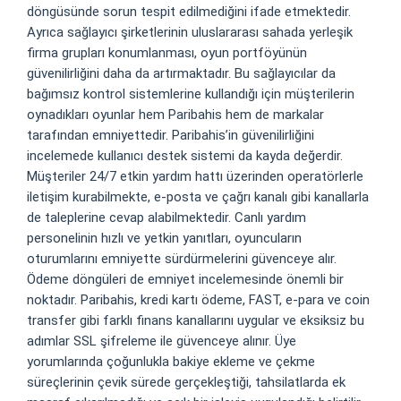
döngüsünde sorun tespit edilmediğini ifade etmektedir.
Ayrıca sağlayıcı şirketlerinin uluslararası sahada yerleşik
firma grupları konumlanması, oyun portföyünün
güvenilirliğini daha da artırmaktadır. Bu sağlayıcılar da
bağımsız kontrol sistemlerine kullandığı için müşterilerin
oynadıkları oyunlar hem Paribahis hem de markalar
tarafından emniyettedir. Paribahis’in güvenilirliğini
incelemede kullanıcı destek sistemi da kayda değerdir.
Müşteriler 24/7 etkin yardım hattı üzerinden operatörlerle
iletişim kurabilmekte, e-posta ve çağrı kanalı gibi kanallarla
de taleplerine cevap alabilmektedir. Canlı yardım
personelinin hızlı ve yetkin yanıtları, oyuncuların
oturumlarını emniyette sürdürmelerini güvenceye alır.
Ödeme döngüleri de emniyet incelemesinde önemli bir
noktadır. Paribahis, kredi kartı ödeme, FAST, e-para ve coin
transfer gibi farklı finans kanallarını uygular ve eksiksiz bu
adımlar SSL şifreleme ile güvenceye alınır. Üye
yorumlarında çoğunlukla bakiye ekleme ve çekme
süreçlerinin çevik sürede gerçekleştiği, tahsilatlarda ek