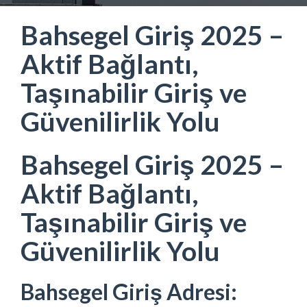
Bahsegel Giriş 2025 –
Aktif Bağlantı,
Taşınabilir Giriş ve
Güvenilirlik Yolu
Bahsegel Giriş 2025 –
Aktif Bağlantı,
Taşınabilir Giriş ve
Güvenilirlik Yolu
Bahsegel Giriş Adresi: