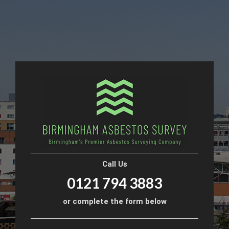
Call Us
0121 794 3883
or complete the form below