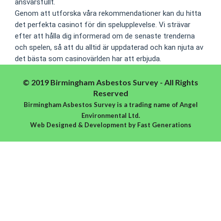
ansvarsfullt.
Genom att utforska våra rekommendationer kan du hitta
det perfekta casinot för din spelupplevelse. Vi strävar
efter att hålla dig informerad om de senaste trenderna
och spelen, så att du alltid är uppdaterad och kan njuta av
det bästa som casinovärlden har att erbjuda.
© 2019 Birmingham Asbestos Survey - All Rights
Reserved
Birmingham Asbestos Survey is a trading name of Angel
Environmental Ltd.
Web Designed & Development
by
Fast Generations