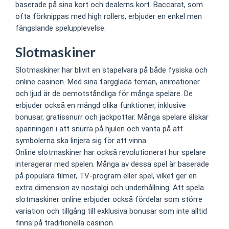
baserade på sina kort och dealerns kort. Baccarat, som
ofta förknippas med high rollers, erbjuder en enkel men
fängslande spelupplevelse.
Slotmaskiner
Slotmaskiner har blivit en stapelvara på både fysiska och
online casinon. Med sina färgglada teman, animationer
och ljud är de oemotståndliga för många spelare. De
erbjuder också en mängd olika funktioner, inklusive
bonusar, gratissnurr och jackpottar. Många spelare älskar
spänningen i att snurra på hjulen och vänta på att
symbolerna ska linjera sig för att vinna.
Online slotmaskiner har också revolutionerat hur spelare
interagerar med spelen. Många av dessa spel är baserade
på populära filmer, TV-program eller spel, vilket ger en
extra dimension av nostalgi och underhållning. Att spela
slotmaskiner online erbjuder också fördelar som större
variation och tillgång till exklusiva bonusar som inte alltid
finns på traditionella casinon.