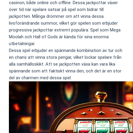
casinon, både online och offline. Dessa jackpottar växer
över tid när spelare satsar på spel som bidrar till
jackpotten. Många drömmer om att vinna dessa
livsförändrande summor, vilket gör spelen som erbjuder
progressiva jackpottar extremt populära. Spel som Mega
Moolah och Hall of Gods är kända för sina enorma
utbetalningar.
Dessa spel erbjuder en spännande kombination av tur och
en chans att vinna stora pengar, vilket lockar spelare från
alla samhällsskikt. Att se jackpotten växa kan vara lika
spännande som att faktiskt vinna den, och det är en stor
del av charmen med dessa spel.