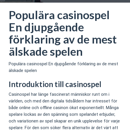
Populära casinospel
En djupgående
förklaring av de mest
älskade spelen
Populära casinospel En djupgående förklaring av de mest
älskade spelen
Introduktion till casinospel
Casinospel har länge fascinerat människor runt om i
världen, och med den digitala tidsåldern har intresset för
både online och offline casinon ökat exponentiellt. Många
spelare lockas av den spänning som spelandet erbjuder,
och variationen av spel skapar en unik upplevelse för varje
spelare. För den som söker flera alternativ är det värt att