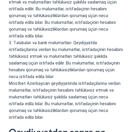
etmək və məlumatları təhlükəsiz şəkildə saxlamaq üçün
istifadə edilir. Bu məlumatlar, istifadəçinin hesabını
qorumaq və təhlükəsizliklərdən qorumaq üçün necə
istifadə edilə bilər. Bu məlumatlar, istifadəçinin hesabını
qorumaq və təhlükəsizliklərdən qorumaq üçün necə
istifadə edilə bilər.
3. Tələbələr və bank məlumatları: Qeydiyyatda
istifadəçilərinə verilən bu məlumatlar, istifadəçinin hesabını
təhlükəsiz etmək və məlumatları təhlükəsiz şəkildə
saxlamaq üçün istifadə edilir. Bu məlumatlar, istifadəçinin
hesabını qorumaq və təhlükəsizliklərdən qorumaq üçün
necə istifadə edilə bilər.
Mostbet Azerbaycan qeydiyyatında istifadəçilərinə verilən
məlumatlar, istifadəçinin hesabını təhlükəsiz etmək və
məlumatları təhlükəsiz şəkildə saxlamaq üçün necə
istifadə edilə bilər. Bu məlumatlar, istifadəçinin hesabını
qorumaq və təhlükəsizliklərdən qorumaq üçün necə
istifadə edilə bilər.