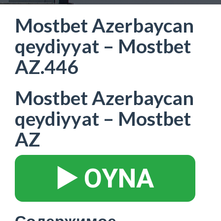
Mostbet Azerbaycan
qeydiyyat – Mostbet
AZ.446
Mostbet Azerbaycan
qeydiyyat – Mostbet
AZ
▶️ OYNA
Содержимое