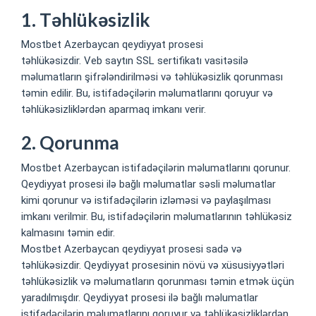
1. Təhlükəsizlik
Mostbet Azerbaycan qeydiyyat prosesi
mostbet app
təhlükəsizdir. Veb saytın SSL sertifikatı vasitəsilə
məlumatların şifrələndirilməsi və təhlükəsizlik qorunması
təmin edilir. Bu, istifadəçilərin məlumatlarını qoruyur və
təhlükəsizliklərdən aparmaq imkanı verir.
2. Qorunma
Mostbet Azerbaycan istifadəçilərin məlumatlarını qorunur.
Qeydiyyat prosesi ilə bağlı məlumatlar səsli məlumatlar
kimi qorunur və istifadəçilərin izləməsi və paylaşılması
imkanı verilmir. Bu, istifadəçilərin məlumatlarının təhlükəsiz
kalmasını təmin edir.
Mostbet Azerbaycan qeydiyyat prosesi sadə və
təhlükəsizdir. Qeydiyyat prosesinin növü və xüsusiyyətləri
təhlükəsizlik və məlumatların qorunması təmin etmək üçün
yaradılmışdır. Qeydiyyat prosesi ilə bağlı məlumatlar
istifadəçilərin məlumatlarını qoruyur və təhlükəsizliklərdən