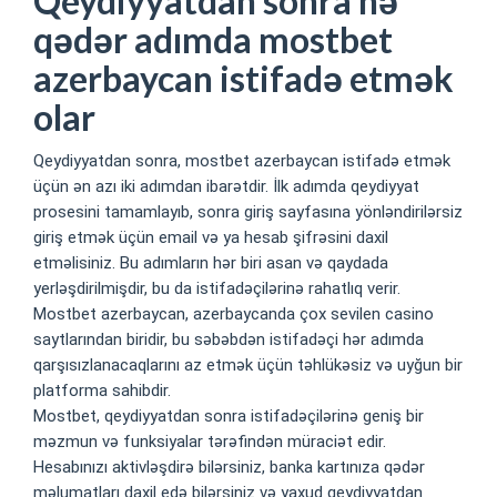
Qeydiyyatdan sonra nə
qədər adımda mostbet
azerbaycan istifadə etmək
olar
Qeydiyyatdan sonra, mostbet azerbaycan istifadə etmək
üçün ən azı iki adımdan ibarətdir. İlk adımda qeydiyyat
prosesini tamamlayıb, sonra giriş sayfasına yönləndirilərsiz
giriş etmək üçün email və ya hesab şifrəsini daxil
etməlisiniz. Bu adımların hər biri asan və qaydada
yerləşdirilmişdir, bu da istifadəçilərinə rahatlıq verir.
Mostbet azerbaycan, azerbaycanda çox sevilen casino
saytlarından biridir, bu səbəbdən istifadəçi hər adımda
qarşısızlanacaqlarını az etmək üçün təhlükəsiz və uyğun bir
platforma sahibdir.
Mostbet, qeydiyyatdan sonra istifadəçilərinə geniş bir
məzmun və funksiyalar tərəfindən müraciət edir.
Hesabınızı aktivləşdirə bilərsiniz, banka kartınıza qədər
məlumatları daxil edə bilərsiniz və yaxud qeydiyyatdan