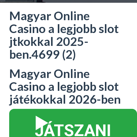
Magyar Online
Casino a legjobb slot
jtkokkal 2025-
ben.4699 (2)
Magyar Online
Casino a legjobb slot
játékokkal 2026-ben
▶️
JÁTSZANI