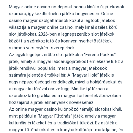
Magyar online casino no deposit bonus kínál a új játékosok
számára, így kezdhetnek a játékot ingyenesen. Online
casino magyar szolgáltatások közül a legtöbb játékos
választja a magyar online casino, mely kínál széles körű
slot játékokat. 2026-ben a legnépszerűbb slot játékok
között a szórakoztató és könnyen nyerhető játékok
számos versenyként szerepelnek.
Az egyik legnépszerűbb slot játékok a “Ferenc Puskás”
játék, amely a magyar labdarúgójátékost emlékezheti. Ez a
játék rendkívül populáris, mert a magyar játékosok
számára jelentős értékkel bír. A “Magyar Hold” játék is
nagy népszerűséggel rendelkezik, mivel a holdjárásokat és
a magyar kultúrával összefügg. Mindkét játékban a
szórakoztató grafika és a magyar történetek ábrázolása
hozzájárul a játék élményének növeléséhez.
Az online magyar casino különböző témájú slotokat kínál,
mint például a “Magyar Fűtőház” játék, amely a magyar
kulturális értékeket és a tradíciókat tükrözi. Ez a játék a
magyar fűtőházokat és a konyha kultúráját mutatja be, és