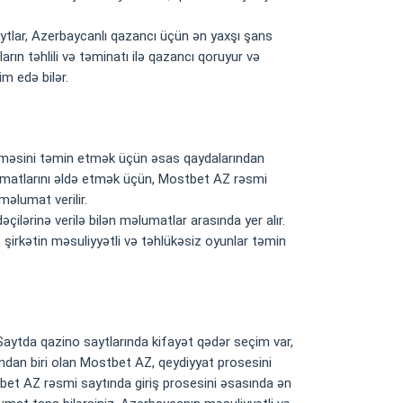
ytlar, Azerbaycanlı qazancı üçün ən yaxşı şans
ın təhlili və təminatı ilə qazancı qoruyur və
m edə bilər.
 etməsini təmin etmək üçün əsas qaydalarından
lumatlarını əldə etmək üçün, Mostbet AZ rəsmi
əlumat verilir.
ərinə verilə bilən məlumatlar arasında yer alır.
şirkətin məsuliyyətli və təhlükəsiz oyunlar təmin
aytda qazino saytlarında kifayət qədər seçim var,
ından biri olan Mostbet AZ, qeydiyyat prosesini
tbet AZ rəsmi saytında giriş prosesini əsasında ən