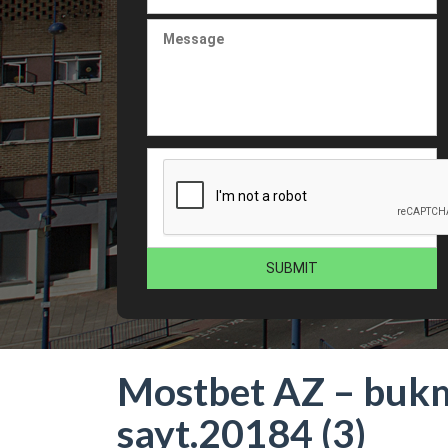
Mostbet AZ – bukm
sayt.20184 (3)