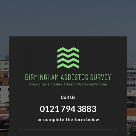
Call Us
0121 794 3883
or complete the form below