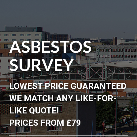
ASBESTOS
SURVEY
LOWEST PRICE GUARANTEED
WE MATCH ANY LIKE-FOR-
LIKE QUOTE!
PRICES FROM £79