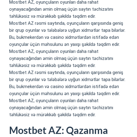
Mostbet AZ, oyunçuların oyunları daha rahat
oynayacağından əmin olmaq üçün saytın təchizatını
təhlükəsiz və mürəkkəb şəkildə təqdim edir.
Mostbet AZ rəsmi saytında, oyunçuların qarşısında geniş
bir qrup oyunlar və tələbələrə uyğun xidmətlər tapa bilərlər.
Bu, bukmekerdən və casino xidmətlərdən istifadə edən
oyunçular üçün məhsulunu ən yaxşı şəkildə təqdim edir.
Mostbet AZ, oyunçuların oyunları daha rahat
oynayacağından əmin olmaq üçün saytın təchizatını
təhlükəsiz və mürəkkəb şəkildə təqdim edir.
Mostbet AZ rəsmi saytında, oyunçuların qarşısında geniş
bir qrup oyunlar və tələbələrə uyğun xidmətlər tapa bilərlər.
Bu, bukmekerdən və casino xidmətlərdən istifadə edən
oyunçular üçün məhsulunu ən yaxşı şəkildə təqdim edir.
Mostbet AZ, oyunçuların oyunları daha rahat
oynayacağından əmin olmaq üçün saytın təchizatını
təhlükəsiz və mürəkkəb şəkildə təqdim edir.
Mostbet AZ: Qazanma