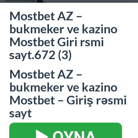
Mostbet AZ –
bukmeker ve kazino
Mostbet Giri rsmi
sayt.672 (3)
Mostbet AZ –
bukmeker ve kazino
Mostbet – Giriş rəsmi
sayt
▶️ OYNA