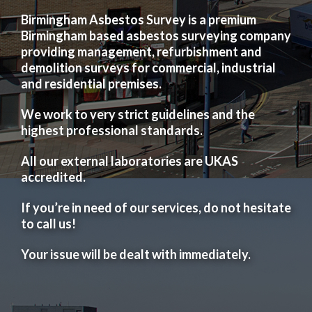
Birmingham Asbestos Survey is a premium
Birmingham based asbestos surveying company
providing management, refurbishment and
demolition surveys for commercial, industrial
and residential premises.
We work to very strict guidelines and the
highest professional standards.
All our external laboratories are UKAS
accredited.
If you’re in need of our services, do not hesitate
to call us!
Your issue will be dealt with immediately.