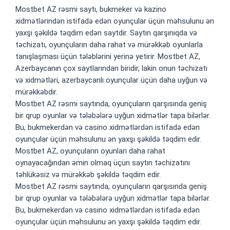
Mostbet AZ rəsmi saytı, bukmeker və kazino
xidmətlərindən istifadə edən oyunçular üçün məhsulunu ən
yaxşı şəkildə təqdim edən saytdir. Saytın qarşınıqda və
təchizatı, oyunçuların daha rahat və mürəkkəb oyunlarla
tanışlaşması üçün tələblərini yerinə yetirir. Mostbet AZ,
Azerbaycanın çox saytlarından biridir, lakin onun təchizatı
və xidmətləri, azerbaycanlı oyunçular üçün daha uyğun və
mürəkkəbdir.
Mostbet AZ rəsmi saytında, oyunçuların qarşısında geniş
bir qrup oyunlar və tələbələrə uyğun xidmətlər tapa bilərlər.
Bu, bukmekerdən və casino xidmətlərdən istifadə edən
oyunçular üçün məhsulunu ən yaxşı şəkildə təqdim edir.
Mostbet AZ, oyunçuların oyunları daha rahat
oynayacağından əmin olmaq üçün saytın təchizatını
təhlükəsiz və mürəkkəb şəkildə təqdim edir.
Mostbet AZ rəsmi saytında, oyunçuların qarşısında geniş
bir qrup oyunlar və tələbələrə uyğun xidmətlər tapa bilərlər.
Bu, bukmekerdən və casino xidmətlərdən istifadə edən
oyunçular üçün məhsulunu ən yaxşı şəkildə təqdim edir.