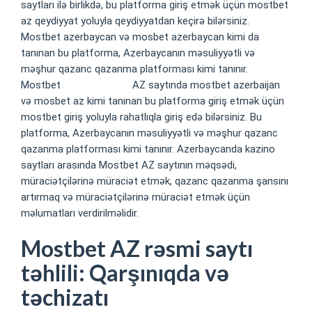
saytları ilə birlikdə, bu platforma giriş etmək üçün mostbet
az qeydiyyat yoluyla qeydiyyatdan keçirə bilərsiniz.
Mostbet azerbaycan və mosbet azerbaycan kimi da
tanınan bu platforma, Azerbaycanın məsuliyyətli və
məşhur qazanc qazanma platforması kimi tanınır.
Mostbet
mostbet yükle
AZ saytında mostbet azerbaijan
və mosbet az kimi tanınan bu platforma giriş etmək üçün
mostbet giriş yoluyla rahatlıqla giriş edə bilərsiniz. Bu
platforma, Azerbaycanın məsuliyyətli və məşhur qazanc
qazanma platforması kimi tanınır. Azerbaycanda kazino
saytları arasında Mostbet AZ saytının məqsədi,
müraciətçilərinə müraciət etmək, qazanc qazanma şansını
artırmaq və müraciətçilərinə müraciət etmək üçün
məlumatları verdirilməlidir.
Mostbet AZ rəsmi saytı
təhlili: Qarşınıqda və
təchizatı