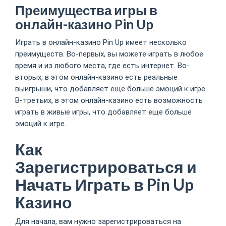
Преимущества игры в
онлайн-казино Pin Up
Играть в онлайн-казино Pin Up имеет несколько
преимуществ. Во-первых, вы можете играть в любое
время и из любого места, где есть интернет. Во-
вторых, в этом онлайн-казино есть реальные
выигрыши, что добавляет еще больше эмоций к игре.
В-третьих, в этом онлайн-казино есть возможность
играть в живые игры, что добавляет еще больше
эмоций к игре.
Как
Зарегистрироваться и
Начать Играть в Pin Up
Казино
Для начала, вам нужно зарегистрироваться на