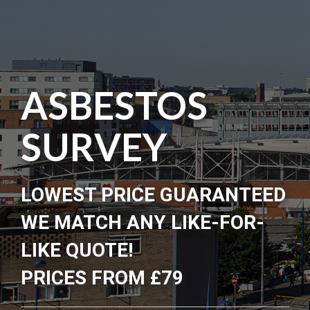
ASBESTOS
SURVEY
LOWEST PRICE GUARANTEED
WE MATCH ANY LIKE-FOR-
LIKE QUOTE!
PRICES FROM £79