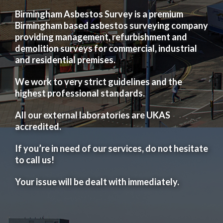
Birmingham Asbestos Survey is a premium
Birmingham based asbestos surveying company
providing management, refurbishment and
demolition surveys for commercial, industrial
and residential premises.
We work to very strict guidelines and the
highest professional standards.
All our external laboratories are UKAS
accredited.
If you’re in need of our services, do not hesitate
to call us!
Your issue will be dealt with immediately.