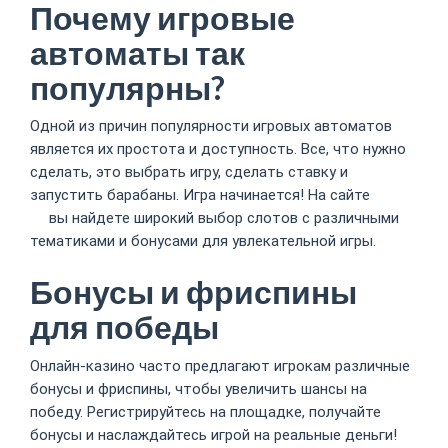
Почему игровые
автоматы так
популярны?
Одной из причин популярности игровых автоматов
является их простота и доступность. Все, что нужно
сделать, это выбрать игру, сделать ставку и
запустить барабаны. Игра начинается! На сайте
plinko
kg
вы найдете широкий выбор слотов с различными
тематиками и бонусами для увлекательной игры.
Бонусы и фриспины
для победы
Онлайн-казино часто предлагают игрокам различные
бонусы и фриспины, чтобы увеличить шансы на
победу. Регистрируйтесь на площадке, получайте
бонусы и наслаждайтесь игрой на реальные деньги!