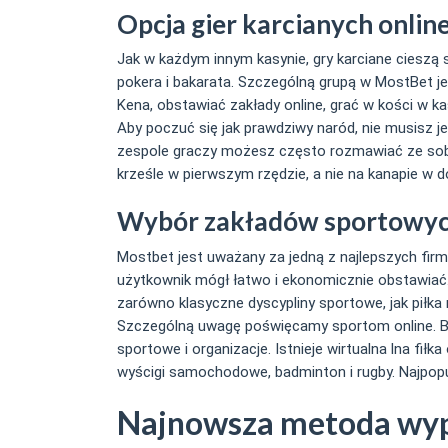
Opcja gier karcianych onlin
Jak w każdym innym kasynie, gry karciane cieszą s
pokera i bakarata. Szczególną grupą w MostBet je
Kena, obstawiać zakłady online, grać w kości w kas
Aby poczuć się jak prawdziwy naród, nie musisz j
zespole graczy możesz często rozmawiać ze sobą, 
krześle w pierwszym rzędzie, a nie na kanapie w 
Wybór zakładów sportowyc
Mostbet jest uważany za jedną z najlepszych firm 
użytkownik mógł łatwo i ekonomicznie obstawiać. 
zarówno klasyczne dyscypliny sportowe, jak piłka 
Szczególną uwagę poświęcamy sportom online. Buk
sportowe i organizacje. Іstniеjе wіrtualna lnа fił
wyścigi samochodowe, badminton i rugby. Najpopul
Najnowsza metoda wyp