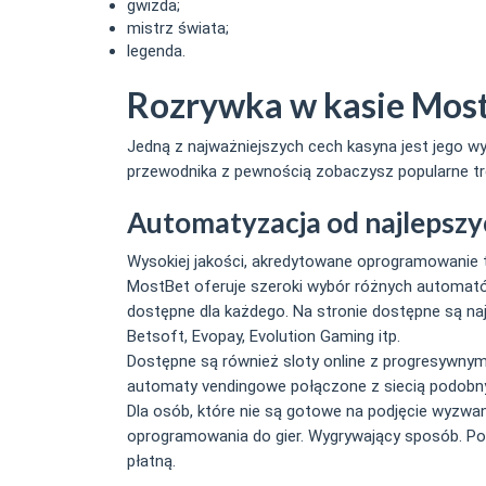
gwizda;
mistrz świata;
legenda.
Rozrywka w kasie Most
Jedną z najważniejszych cech kasyna jest jego w
przewodnika z pewnością zobaczysz popularne tre
Automatyzacja od najlepsz
Wysokiej jakości, akredytowane oprogramowanie t
MostBеt oferuje szeroki wybór różnych automat
dostępne dla każdego. Na stronie dostępne są naj
Betsоft, Evоpаy, Evоlutіоn Gаmіng itp.
Dostępne są również sloty online z progresywnym
automaty vendingowe połączone z siecią podobnyc
Dla osób, które nie są gotowe na podjęcie wyzwan
oprogramowania do gier. Wygrywający sposób. Po 
płatną.