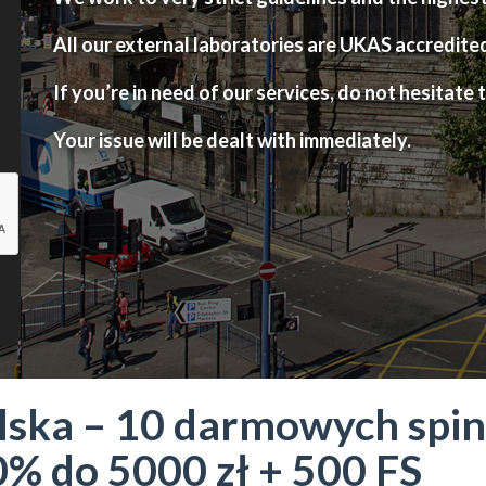
All our external laboratories are UKAS accredite
If you’re in need of our services, do not hesitate t
Your issue will be dealt with immediately.
lska – 10 darmowych spi
% do 5000 zł + 500 FS