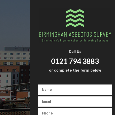
Call Us
0121 794 3883
or complete the form below