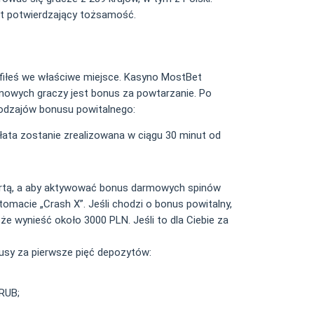
ent potwierdzający tożsamość.
afiłeś we właściwe miejsce. Kasyno MostBet
nowych graczy jest bonus za powtarzanie. Po
rodzajów bonusu powitalnego:
łata zostanie zrealizowana w ciągu 30 minut od
kartą, a aby aktywować bonus darmowych spinów
acie „Crash X”. Jeśli chodzi o bonus powitalny,
 wynieść około 3000 PLN. Jeśli to dla Ciebie za
nusy za pierwsze pięć depozytów:
RUB;