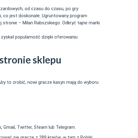
hazardowych, od czasu do czasu, po gry
ci, co jest doskonałe. Ugruntowany program
 stronie – Milan Rabszskiego. Odkryć tajne marki
 zyskał popularność dzięki oferowaniu
 stronie sklepu
Aby to zrobić, nowi gracze kasyn mają do wyboru
 Gmail, Twitter, Steam lub Telegram.
rować się gracze z 289 krajów, w tym z Polski.