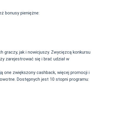
ż bonusy pieniężne:
ch graczy, jak i nowicjuszy. Zwycięzcą konkursu
ży zarejestrować się i brać udział w
ją one zwiększony cashback, więcej promocji i
rowotne. Dostępnych jest 10 stopni programu: