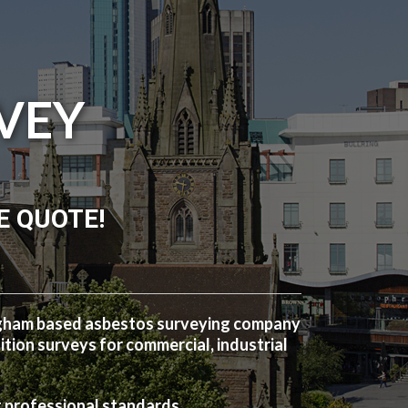
VEY
E QUOTE!
ngham based asbestos surveying company
ion surveys for commercial, industrial
t professional standards.