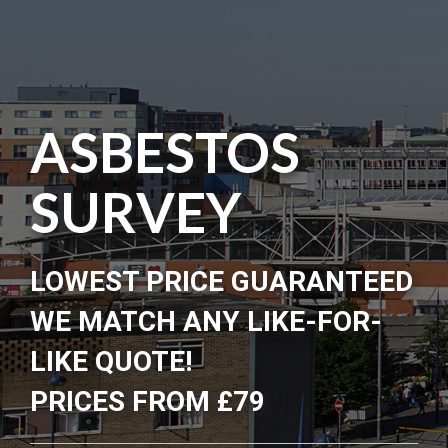
ASBESTOS
SURVEY
LOWEST PRICE GUARANTEED
WE MATCH ANY LIKE-FOR-
LIKE QUOTE!
PRICES FROM £79