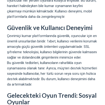
oyuncular her yerden oyunlara kolayca erişebilir. Bu durum,
hareket halindeyken bile kumar oynamanın keyfini
çıkarmayı mümkün kılmaktadır. Kullanıcı deneyimi, mobil
platformlarla daha da zenginleşmiştir.
Güvenlik ve Kullanıcı Deneyimi
Çevrimiçi kumar platformlarında güvenlik, oyuncular için en
önemli unsurlardan biridir. 1xbet, kullanıcı verilerini korumak
amacıyla güçlü güvenlik önlemleri uygulamaktadır. SSL
şifreleme teknolojisi, kullanıcı bilgilerinin güvende kalmasını
sağlar ve dolandırıcılık girişimlerini minimize eder.
Bu güvenlik tedbirleri, kullanıcıların rahatlıkla oyun
oynamasına olanak tanır. Ayrıca, müşteri destek hizmetleri
sayesinde kullanıcılar, her türlü sorun veya soru için hızlıca
destek alabilmektedir. Bu durum, kullanıcı deneyimini daha
da artırmaktadır.
Gelecekteki Oyun Trendi: Sosyal
Oyunlar