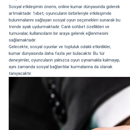
Sosyal etkileşimin önemi, online kumar dünyasında giderek
artmaktadır. 1xbet, oyuncuların birbirleriyle etkileşimde
bulunmalarını sağlayan sosyal oyun seçenekleri sunarak bu
trende ayak uydurmaktadır. Canlı sohbet özellikleri ve
turnuvalar, kullanıcıların bir araya gelerek eğlenmesini
sağlamaktadır.
Gelecekte, sosyal oyunlar ve topluluk odaklı etkinlikler,
kumar dünyasında daha fazla yer bulacaktır. Bu tür
deneyimler, oyuncuların yalnızca oyun oynamakla kalmayıp,
aynı zamanda sosyal bağlantılar kurmalarına da olanak
tanıyacaktır.