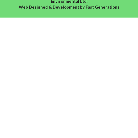
Environmental Ltd.
Web Designed & Development
by
Fast Generations