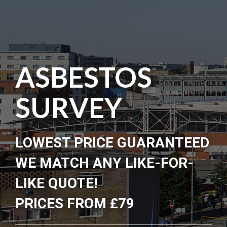
ASBESTOS
SURVEY
LOWEST PRICE GUARANTEED
WE MATCH ANY LIKE-FOR-
LIKE QUOTE!
PRICES FROM £79