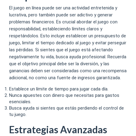
El juego en línea puede ser una actividad entretenida y
lucrativa, pero también puede ser adictivo y generar
problemas financieros. Es crucial abordar el juego con
responsabilidad, estableciendo límites claros y
respetándolos. Esto incluye establecer un presupuesto de
juego, limitar el tiempo dedicado al juego y evitar perseguir
las pérdidas. Si sientes que el juego está afectando
negativamente tu vida, busca ayuda profesional. Recuerda
que el objetivo principal debe ser la diversión, y las
ganancias deben ser consideradas como una recompensa
adicional, no como una fuente de ingresos garantizada.
Establece un límite de tiempo para jugar cada día.
Nunca apuestes con dinero que necesitas para gastos
esenciales.
Busca ayuda si sientes que estás perdiendo el control de
tu juego.
Estrategias Avanzadas