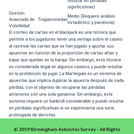
resultar en pérdidas
significativas)
Gestión
Medio (Requiere análisis
Avanzada de
Tragamonedas
estadístico y paciencia)
Volatilidad
El conteo de cartas en el blackjack es una técnica que
permite a los jugadores tener una ventaja sobre el casino
al rastrear las cartas que se han jugado y ajustar sus
apuestas en función de la proporción de cartas altas y
bajas que quedan en la baraja. Sin embargo, esta técnica
es considerada ilegal en algunos casinos y puede resultar
en la prohibición de jugar. La Martingala es un sistema de
apuestas que implica duplicar la apuesta después de cada
pérdida, con el objetivo de recuperar las pérdidas
anteriores con una sola ganancia. Sin embargo, este
sistema requiere un bankroll considerable y puede resultar
en pérdidas significativas si se experimenta una serie
prolongada de derrotas.
© 2019 Birmingham Asbestos Survey - All Rights