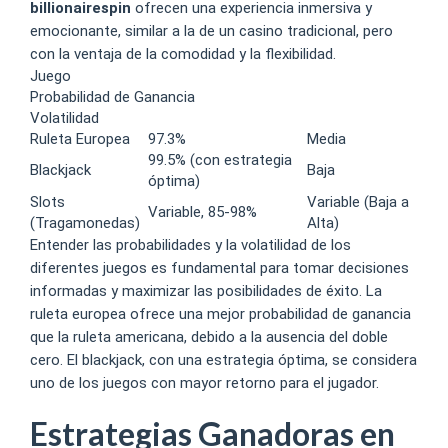
billionairespin
ofrecen una experiencia inmersiva y
emocionante, similar a la de un casino tradicional, pero
con la ventaja de la comodidad y la flexibilidad.
Juego
Probabilidad de Ganancia
Volatilidad
Ruleta Europea
97.3%
Media
99.5% (con estrategia
Blackjack
Baja
óptima)
Slots
Variable (Baja a
Variable, 85-98%
(Tragamonedas)
Alta)
Entender las probabilidades y la volatilidad de los
diferentes juegos es fundamental para tomar decisiones
informadas y maximizar las posibilidades de éxito. La
ruleta europea ofrece una mejor probabilidad de ganancia
que la ruleta americana, debido a la ausencia del doble
cero. El blackjack, con una estrategia óptima, se considera
uno de los juegos con mayor retorno para el jugador.
Estrategias Ganadoras en