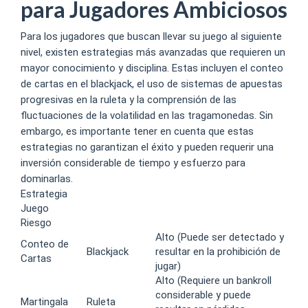
para Jugadores Ambiciosos
Para los jugadores que buscan llevar su juego al siguiente
nivel, existen estrategias más avanzadas que requieren un
mayor conocimiento y disciplina. Estas incluyen el conteo
de cartas en el blackjack, el uso de sistemas de apuestas
progresivas en la ruleta y la comprensión de las
fluctuaciones de la volatilidad en las tragamonedas. Sin
embargo, es importante tener en cuenta que estas
estrategias no garantizan el éxito y pueden requerir una
inversión considerable de tiempo y esfuerzo para
dominarlas.
Estrategia
Juego
Riesgo
Alto (Puede ser detectado y
Conteo de
Blackjack
resultar en la prohibición de
Cartas
jugar)
Alto (Requiere un bankroll
considerable y puede
Martingala
Ruleta