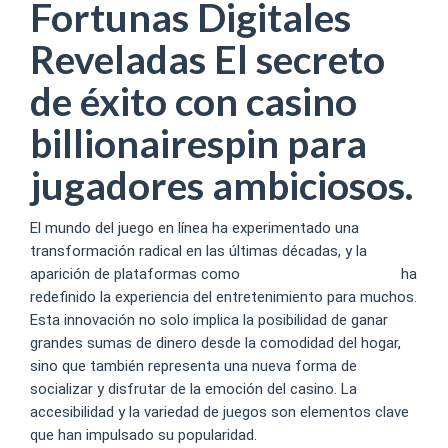
Fortunas Digitales
Reveladas El secreto
de éxito con casino
billionairespin para
jugadores ambiciosos.
El mundo del juego en línea ha experimentado una
transformación radical en las últimas décadas, y la
aparición de plataformas como
casino billionairespin
ha
redefinido la experiencia del entretenimiento para muchos.
Esta innovación no solo implica la posibilidad de ganar
grandes sumas de dinero desde la comodidad del hogar,
sino que también representa una nueva forma de
socializar y disfrutar de la emoción del casino. La
accesibilidad y la variedad de juegos son elementos clave
que han impulsado su popularidad.