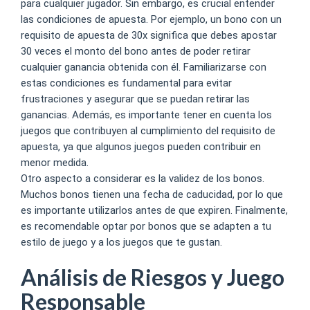
para cualquier jugador. Sin embargo, es crucial entender
las condiciones de apuesta. Por ejemplo, un bono con un
requisito de apuesta de 30x significa que debes apostar
30 veces el monto del bono antes de poder retirar
cualquier ganancia obtenida con él. Familiarizarse con
estas condiciones es fundamental para evitar
frustraciones y asegurar que se puedan retirar las
ganancias. Además, es importante tener en cuenta los
juegos que contribuyen al cumplimiento del requisito de
apuesta, ya que algunos juegos pueden contribuir en
menor medida.
Otro aspecto a considerar es la validez de los bonos.
Muchos bonos tienen una fecha de caducidad, por lo que
es importante utilizarlos antes de que expiren. Finalmente,
es recomendable optar por bonos que se adapten a tu
estilo de juego y a los juegos que te gustan.
Análisis de Riesgos y Juego
Responsable