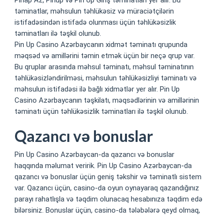
təminatlar, məhsulun təhlükəsiz və müraciətçilərin
istifadəsindən istifadə olunması üçün təhlükəsizlik
təminatları ilə təşkil olunub.
Pin Up Casino Azərbaycanın xidmət təminatı qrupunda
məqsəd və amillərini təmin etmək üçün bir neçə qrup var.
Bu qruplar arasında məhsul təminatı, məhsul təminatının
təhlükəsizləndirilməsi, məhsulun təhlükəsizliyi təminatı və
məhsulun istifadəsi ilə bağlı xidmətlər yer alır. Pin Up
Casino Azərbaycanın təşkilatı, məqsədlərinin və amillərinin
təminatı üçün təhlükəsizlik təminatları ilə təşkil olunub.
Qazancı və bonuslar
Pin Up Casino Azərbaycan-da qazancı və bonuslar
haqqında məlumat veririk. Pin Up Casino Azərbaycan-da
qazancı və bonuslar üçün geniş təkshir və təminatlı sistem
var. Qazancı üçün, casino-da oyun oynayaraq qazandığınız
parayı rahatlışla və təqdim olunacaq hesabınıza təqdim edə
bilərsiniz. Bonuslar üçün, casino-da tələbələrə qeyd olmaq,