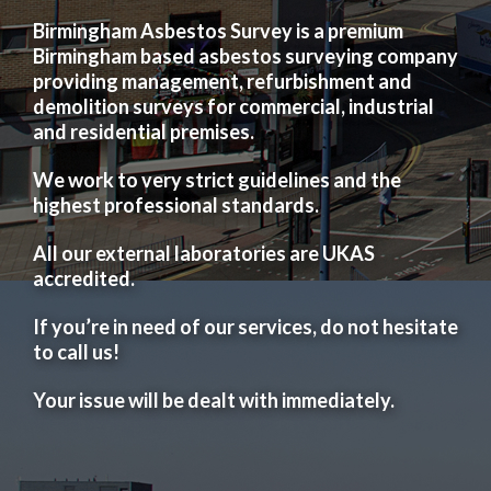
Birmingham Asbestos Survey is a premium
Birmingham based asbestos surveying company
providing management, refurbishment and
demolition surveys for commercial, industrial
and residential premises.
We work to very strict guidelines and the
highest professional standards.
All our external laboratories are UKAS
accredited.
If you’re in need of our services, do not hesitate
to call us!
Your issue will be dealt with immediately.