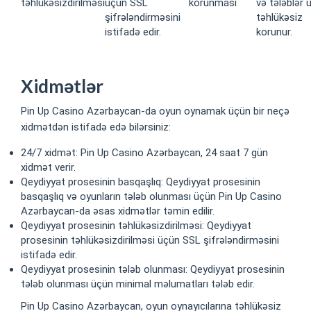
təhlükəsizdirilməsi
üçün SSL
korunması
və tələblər 
şifrələndirməsini
təhlükəsiz
istifadə edir.
korunur.
Xidmətlər
Pin Up Casino Azərbaycan-da oyun oynamak üçün bir neçə
xidmətdən istifadə edə bilərsiniz:
24/7 xidmət: Pin Up Casino Azərbaycan, 24 saat 7 gün
xidmət verir.
Qeydiyyat prosesinin basqaşlıq: Qeydiyyat prosesinin
basqaşlıq və oyunların tələb olunması üçün Pin Up Casino
Azərbaycan-da əsas xidmətlər təmin edilir.
Qeydiyyat prosesinin təhlükəsizdirilməsi: Qeydiyyat
prosesinin təhlükəsizdirilməsi üçün SSL şifrələndirməsini
istifadə edir.
Qeydiyyat prosesinin tələb olunması: Qeydiyyat prosesinin
tələb olunması üçün minimal məlumatları tələb edir.
Pin Up Casino Azərbaycan, oyun oynayıcılarına təhlükəsiz