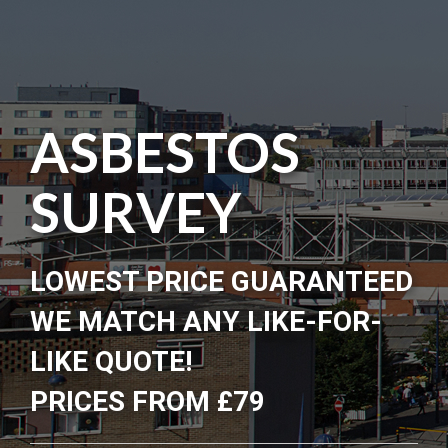
ASBESTOS
SURVEY
LOWEST PRICE GUARANTEED
WE MATCH ANY LIKE-FOR-
LIKE QUOTE!
PRICES FROM £79