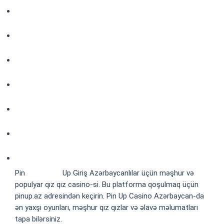
Qazancı və bonuslar
Qaydalar və xidmətlər
Qaydalar
Xidmətlər
Əlaqə və xidməti
Live chat
Banka xidmətləri
Pin
pin up 360
Up Giriş Azərbaycanlılar üçün məşhur və
populyar qız qız casino-si. Bu platforma qoşulmaq üçün
pinup.az adresindən keçirin. Pin Up Casino Azərbaycan-da
ən yaxşı oyunları, məşhur qız qızlar və əlavə məlumatları
tapa bilərsiniz.