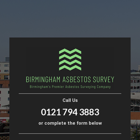
Call Us
0121 794 3883
or complete the form below